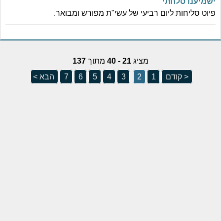
ישמיענו סלחתי
פיוט סליחות ליום רביעי של עשי"ת מפורש ומבואר.
מציג
21 - 40
מתוך
137
< קודם
1
2
3
4
5
6
7
הבא >