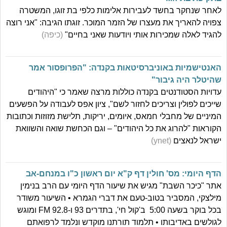
לאחר שנחקר בחשד לעבירות אלימות כלפי בת זוגו, המשטרה
צפויה להאריך את מעצרו של הזמר המוכר. זוגתו הגיבה: "אני רוצה
להגיד לאלה שמכירות אותי ויודעות שאני בחיים"
(כיפה)
האנטישמיות באוניברסיטאות בקנדה: "הפרופסור אמר
שהיטלר היה גיבור"
עדויות הסטודנטים בקנדה כוללות מרצה שאמר כי "היהודים
שייכים לפולין וצריכים לחזור לשם", ציון אפס לעבודה על הפשעים
המיניים של מחבלי חמאס, איומים, יריקות, תלישת מזוזות וכתובות
הקוראות "להרוג את כל היהודים" – וגם הכחשת שואה והשוואת
ישראל לנאצים
(ynet)
הדף היומי: מס' חולין דף ק"א יום ראשון כ"ו במנחם-אב
אתר "כיכר השבת" מגיש את שיעור הדף היומי עם הרב בנימין
מילצקי, המסביר בטוב-טעם את דברי הגמרא • השיעור משודר
בכל בוקר בשעה 5:00 ב'קול חי', בתדרים 93 ו-92.8 FM ומוגש
לגולשים באדיבותו • תלמוד תורתנו מוקדש ונלמד לרפואתם