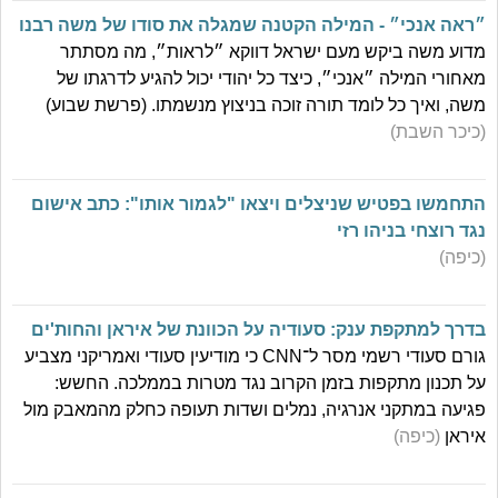
״ראה אנכי״ - המילה הקטנה שמגלה את סודו של משה רבנו
מדוע משה ביקש מעם ישראל דווקא ״לראות״, מה מסתתר
מאחורי המילה ״אנכי״, כיצד כל יהודי יכול להגיע לדרגתו של
משה, ואיך כל לומד תורה זוכה בניצוץ מנשמתו. (פרשת שבוע)
(כיכר השבת)
התחמשו בפטיש שניצלים ויצאו "לגמור אותו": כתב אישום
נגד רוצחי בניהו רזי
(כיפה)
בדרך למתקפת ענק: סעודיה על הכוונת של איראן והחות'ים
גורם סעודי רשמי מסר ל־CNN כי מודיעין סעודי ואמריקני מצביע
על תכנון מתקפות בזמן הקרוב נגד מטרות בממלכה. החשש:
פגיעה במתקני אנרגיה, נמלים ושדות תעופה כחלק מהמאבק מול
איראן
(כיפה)