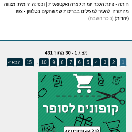
חותה - פינת הלכה יומית קצרה ואקטואלית | ובפינה היומית: מצווה
מהתורה: להעיר למצילים בבריכות שמשחקים בטלפון • צפו
(יהדות)
(כיכר השבת)
מציג
1 - 30
מתוך
431
1
2
3
4
5
6
7
8
9
10
..
15
הבא >