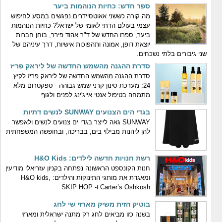
ספר חדש: כחיות הנוהמות ביער
מה קורה כששני אאוטסיידרים נפגשים במסע לחיפוש
עצמי בעולם הדתי-לאומי של ישראל? כחיות הנוהמות
ביער, ספרו החדש של ד"ר אהוד פירר, בוחן חברות
יוצאת דופן, אמונה ותהפוכות אישיות, דרך עיניהם של
שני גיבורים בלתי נשכחים.
סדרת ההגנה מהשמש החדשה של ליראק פריז
סדרת ההגנה מהשמש החדשה של ליראק פריז לקיץ
24: מערכת סינון קרני שמש גבוהה - ספקטרום מלא
מתמחה בטיפול אנטי אייג'ינג לפנים ולגוף
בגדי הים הצנועים SUNWAY לנשים דתיות
SUNWAY גאה לייצר בגדי ים צנועים לנשים ולאפשר
להן ליהנות מבילוי בים, בבריכה, ובחופשה המשפחתית
רשת חנויות חדשה לילדים: H&O Kids
חנות הקונספט הראשונה נפתחה בקניון עזריאלי מודיעין
ומאגדת את מותגי התינוקות והילדים: H&O kids,
Carter’s Oshkosh ו- SKIP HOP
בוטיק הזית משיק מארזי שי לחג
בשנה כזו מביאים לחג רק מתנה ישראלית ומארזי