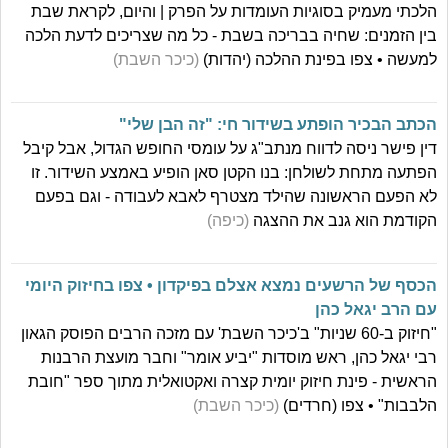
הלכתי מעמיק בסוגיות העומדות על הפרק | והיום, לקראת שבת
בין הזמנים: שחיה בבריכה בשבת - כל מה שצריכים לדעת הלכה
למעשה • צפו בפינת ההלכה (יהדות)
(כיכר השבת)
הכתב הבכיר הופתע בשידור חי: "זה הבן שלי"
דין פישר ניסה לדווח מנתב"ג על עומסי החופש הגדול, אבל קיבל
הפתעה מתחת לשולחן: בנו הקטן סאן הופיע באמצע השידור. זו
לא הפעם הראשונה שהילד מצטרף לאבא לעבודה - וגם בפעם
הקודמת הוא גנב את ההצגה
(כיפה)
הכסף של הרשעים נמצא אצלם בפיקדון • צפו בחיזוק היומי
עם הרב יגאל כהן
"חיזוק ב-60 שניות" ב'כיכר השבת' עם מזכה הרבים הפוסק הגאון
רבי יגאל כהן, ראש מוסדות "יביע אומר" וחבר מועצת הרבנות
הראשית - פינת חיזוק יומית קצרה ואקטואלית מתוך ספר "חובת
הלבבות" • צפו (חרדים)
(כיכר השבת)