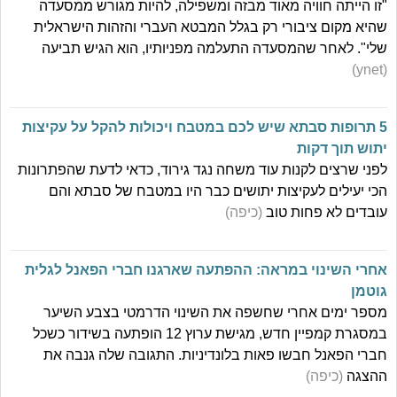
"זו הייתה חוויה מאוד מבזה ומשפילה, להיות מגורש ממסעדה
שהיא מקום ציבורי רק בגלל המבטא העברי והזהות הישראלית
שלי". לאחר שהמסעדה התעלמה מפניותיו, הוא הגיש תביעה
(ynet)
5 תרופות סבתא שיש לכם במטבח ויכולות להקל על עקיצות
יתוש תוך דקות
לפני שרצים לקנות עוד משחה נגד גירוד, כדאי לדעת שהפתרונות
הכי יעילים לעקיצות יתושים כבר היו במטבח של סבתא והם
עובדים לא פחות טוב
(כיפה)
אחרי השינוי במראה: ההפתעה שארגנו חברי הפאנל לגלית
גוטמן
מספר ימים אחרי שחשפה את השינוי הדרמטי בצבע השיער
במסגרת קמפיין חדש, מגישת ערוץ 12 הופתעה בשידור כשכל
חברי הפאנל חבשו פאות בלונדיניות. התגובה שלה גנבה את
ההצגה
(כיפה)