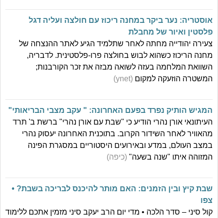
אוסטריה: נער ביקר במחנה ריכוז עם חולצה ועליה דגל
פלסטין ואיור של מחבלת
צעירה יהודייה מחתה לאחר שתלמיד הגיע לאתר ההנצחה של
מחנה הריכוז כשהוא לבוש בחולצה פרו-פלסטינית. לדבריה,
השוואת המלחמה בעזה לשואה מבזה את זכר הקורבנות;
המשטרה הוזעקה למקום
(ynet)
המגיש הותיק נפרד בפעם האחרונה: " עקב מצבי הבריאותי"
העיתונאי אורן נהרי הודיע כי "שבת עם אורן נהרי" ברשת ב' תרד
מהאוויר לאחר השידור הקרוב. בתוכנית האחרונה יעסוק נהרי
במצב העולם, במדע ובאירועים היסטוריים במסגרת הפינה
המזוהה איתו "שנה בשעה"
(כיפה)
שבת קיץ ובין הזמנים: האם מותר להיכנס לבריכה בשבת? •
צפו
קול סיני – סדר הלכה • מדי יום הרב יעקב סיני מזמין אתכם ללימוד