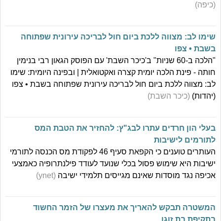
(כיפה)
שימו לב: מצווה ללכת ביום חול לבריכה עירונית שפתוחה
בשבת • צפו
"הלכה ב-60 שניות" ב'כיכר השבת' עם הפוסק הגאון רבי בנימין
חותה - פינת הלכה יומית קצרה ואקטואלית | ובפינה היומית: שימו
לב: מצווה ללכת ביום חול לבריכה עירונית שפתוחה בשבת • צפו
(יהדות)
(כיכר השבת)
בעלי הון חרדים עתרו לבג"ץ: להחזיר את הטבת המס
לתורמים לישיבות
העותרים טוענים כי הקפאת סעיף 46 לפקודת מס הכנסה לתורמי
ישיבות היא שימוש פסול בכלי שנועד לעודד פילנתרופיה כאמצעי
אכיפה נגד מוסדות שאינם מגייסים תלמידי ישיבה
(ynet)
המשטרה תבקש להאריך את מעצרו של הזמר החשוד
בתקיפת בת זוגו