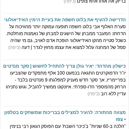
בדיוק את אותו אחוז צופים
(כיפה)
הדרישה להעיף את בלוט חשפה את בעיית הימין האידיאולוגי
סערת האלוף אבי בלוט חשפה תופעה עמוקה יותר מהוויכוח על
הדחתו: המעבר ממבחן של הישגים למבחן של נאמנות מוחלטת.
כשכל סטייה מהקו האידיאולוגי הופכת אדם לאויב, גם מי שהיה
סמל של המחנה עלול למצוא את עצמו מחוץ לגדר | דעה
(כיפה)
כישלון מהדהד: יאיר גולן צריך להתחיל לחשוש | סקר מנדטים
יו"ר הדמוקרטים התגאה בכמעט 100 אלף מתפקדים שהצביעו
בפריימריז, אך סקר חדש מעניק למפלגתו 9 מנדטים בלבד -
הרחק מהמספר הדו-ספרתי. איזנקוט ממשיך להוביל, וגוש נתניהו
עדיין ללא רוב
(כיפה)
מצווה מהתורה: להעיר למצילים בבריכות שמשחקים בטלפון
• צפו
"הלכה ב-60 שניות" ב'כיכר השבת' עם הפוסק הגאון רבי בנימין