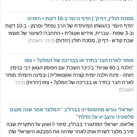
מסכת חולין, דף ק' | הדף היומי ב-10 דקות • האזינו
'הדף היומי' בהגשתו המיוחדת של הרב נפתלי וסרמן - ב-10 דקות
וב-3 שפות - עברית, אידיש ואנגלית • התחברו לשיעור של מוצאי
שבת קודש - דף ק', מסכת חולין (יהדות)
(כיכר השבת)
מותר לארח חבר בחדר או בבריכה של המלון? • צפו
"הלכה ב-60 שניות" ב'כיכר השבת' עם הפוסק הגאון רבי בנימין
חותה - פינת הלכה יומית קצרה ואקטואלית | ובפינה היומית: מותר
לארח חבר בחדר או בבריכה של המלון? • צפו (יהדות)
(כיכר
השבת)
ישראלי גורש מחומוסייה בברלין: "המלצר אמר שזה מקום
פלסטיני והצביע על הדלת"
אליאס, ישראלי המתגורר בברלין, סיפר ל-ynet על התקרית שבה
סירב מלצר לשרת אותו לאחר שזיהה את המבטא הישראלי שלו: