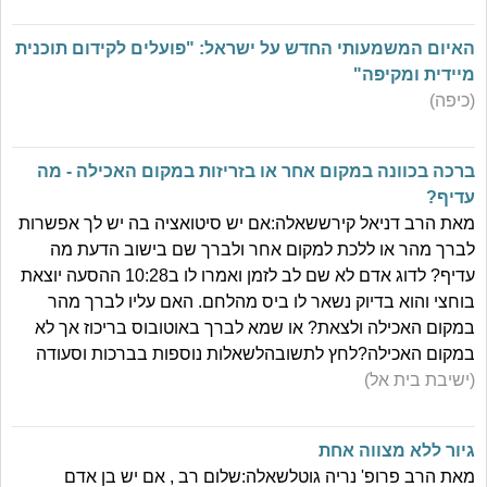
האיום המשמעותי החדש על ישראל: "פועלים לקידום תוכנית
מיידית ומקיפה"
(כיפה)
ברכה בכוונה במקום אחר או בזריזות במקום האכילה - מה
עדיף?
מאת הרב דניאל קירששאלה:אם יש סיטואציה בה יש לך אפשרות
לברך מהר או ללכת למקום אחר ולברך שם בישוב הדעת מה
עדיף? לדוג אדם לא שם לב לזמן ואמרו לו ב10:28 ההסעה יוצאת
בוחצי והוא בדיוק נשאר לו ביס מהלחם. האם עליו לברך מהר
במקום האכילה ולצאת? או שמא לברך באוטובוס בריכוז אך לא
במקום האכילה?לחץ לתשובהלשאלות נוספות בברכות וסעודה
(ישיבת בית אל)
גיור ללא מצווה אחת
מאת הרב פרופ' נריה גוטלשאלה:שלום רב , אם יש בן אדם