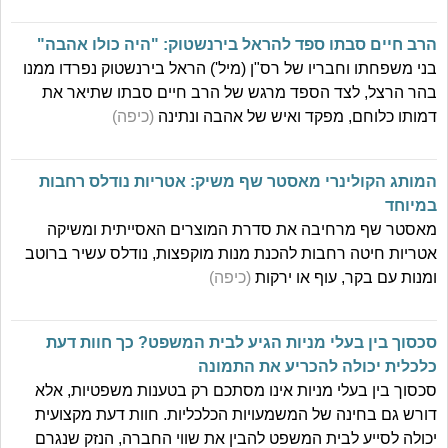
הרב חיים סבתו ספד להראל בירנשטוק: "היה כולו אהבה"
בני משפחתו וחבריו של רס"ן (מיל') הראל בירנשטוק נפרדו ממנו
בהר הרצל, לצד הספד מרגש של הרב חיים סבתו שתיאר את
דמותו כלוחם, מפקד ואיש של אהבה ונתינה
(כיפה)
המותג הקולינרי מאסטר שף משיק: אטריות נודלס רחבות
במיוחד
מאסטר שף מרחיבה את סדרת המוצרים האסייתית ומשיקה
אטריות חיטה רחבות להכנת מנות מוקפצות, נודלס עשיר ברוטב
ומנות עם בקר, עוף או ירקות
(כיפה)
סכסוך בין בעלי מניות הגיע לבית המשפט? כך חוות דעת
כלכלית יכולה להכריע את התמונה
סכסוך בין בעלי מניות אינו מסתכם רק בטענות משפטיות, אלא
דורש גם בחינה של המשמעויות הכלכליות. חוות דעת מקצועית
יכולה לסייע לבית המשפט להבין את שווי החברה, הנזק שנגרם