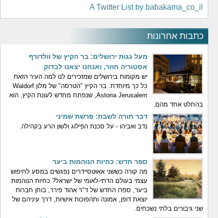
A Twitter List by babakama_co_il
כתבות אחרונות
מעל גגות ירושלים: בר הקיץ של וולדורף
אסטוריה חוזר, ואנחנו יצאנו לבדוק
יש מקומות בירושלים שמזכירים לנו למה העיר הזאת
כל כך מיוחדת. בר הקיץ "הטרסה" של מלון Waldorf
Astoria Jerusalem, שנפתח מחדש לעונת הקיץ, הוא
בהחלט אחד מהם.
דבר תורה לשבת: פרשת שמיני
נדב ואביהו - על סכנת הפילוג ולשון הרע בקהילה.
ספר חדש: כחיות הנוהמות ביער
מה קורה כששני אאוטסיידרים נפגשים במסע לחיפוש
עצמי בעולם הדתי-לאומי של ישראל? כחיות הנוהמות
ביער, ספרו החדש של ד"ר אהוד פירר, בוחן חברות
יוצאת דופן, אמונה ותהפוכות אישיות, דרך עיניהם של
שני גיבורים בלתי נשכחים.