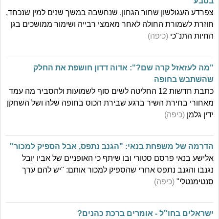
בטבע
צפרדע העגולשון שחור הגחון, שנחשבה במשך שנים למין שנכחד,
חוזרת לשמורת החולה לאחר מאמצי רבייה ושימור ממושכים בגן
החיות התנ"כי
(כיפה)
"מה לעזאזל קרה שם?": אדוה דדון חושפת את החלק
שהשתבש בחופה
כתבת חדשות 12 החליטה לשים סוף לשמועות ולהסביר מה עמד
מאחורי בחירת השיר ברגע שבירת הכוס בחופה שלה ושל השחקן
ידין גלמן
(כיפה)
הדרמה של משפחת בנאי: "הגנב נתפס, אבל הספיק למכור"
אלישע בנאי פרסם סטורי ובו שיתף כי האופניים של אביו יובל
נגנבו והגנב נתפס אחרי שהספיק למכור אותם: "יש להם ערך
סנטימנטלי"
(כיפה)
ישראלים בחו"ל - אומרים ברכת כהנים?