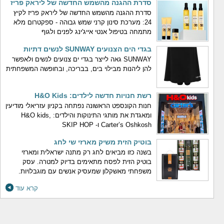
סדרת ההגנה מהשמש החדשה של ליראק פריז
סדרת ההגנה מהשמש החדשה של ליראק פריז לקיץ
24: מערכת סינון קרני שמש גבוהה - ספקטרום מלא
מתמחה בטיפול אנטי אייג'ינג לפנים ולגוף
בגדי הים הצנועים SUNWAY לנשים דתיות
SUNWAY גאה לייצר בגדי ים צנועים לנשים ולאפשר
להן ליהנות מבילוי בים, בבריכה, ובחופשה המשפחתית
רשת חנויות חדשה לילדים: H&O Kids
חנות הקונספט הראשונה נפתחה בקניון עזריאלי מודיעין
ומאגדת את מותגי התינוקות והילדים: H&O kids,
Carter’s Oshkosh ו- SKIP HOP
בוטיק הזית משיק מארזי שי לחג
בשנה כזו מביאים לחג רק מתנה ישראלית ומארזי
בוטיק הזית לפסח מתאימים בדיוק למטרה. עסק
משפחתי מאשקלון שמעסיק אנשים עם מוגבלויות.
קרא עוד