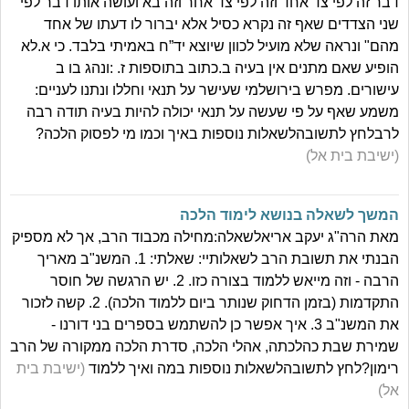
דבר זה לפי צד אחד וזה לפי צד אחר וזה בא ועושה אותו דבר לפי
שני הצדדים שאף זה נקרא כסיל אלא יברור לו דעתו של אחד
מהם" ונראה שלא מועיל לכוון שיוצא יד”ח באמיתי בלבד. כי א.לא
הופיע שאם מתנים אין בעיה ב.כתוב בתוספות ז. :ונהג בו ב
עישורים. מפרש בירושלמי שעישר על תנאי וחללו ונתנו לעניים:
משמע שאף על פי שעשה על תנאי יכולה להיות בעיה תודה רבה
לרבלחץ לתשובהלשאלות נוספות באיך וכמו מי לפסוק הלכה?
(ישיבת בית אל)
המשך לשאלה בנושא לימוד הלכה
מאת הרה"ג יעקב אריאלשאלה:מחילה מכבוד הרב, אך לא מספיק
הבנתי את תשובת הרב לשאלותיי: שאלתי: 1. המשנ"ב מאריך
הרבה - וזה מייאש ללמוד בצורה כזו. 2. יש הרגשה של חוסר
התקדמות (בזמן הדחוק שנותר ביום ללמוד הלכה). 2. קשה לזכור
את המשנ"ב 3. איך אפשר כן להשתמש בספרים בני דורנו -
שמירת שבת כהלכתה, אהלי הלכה, סדרת הלכה ממקורה של הרב
רימון?לחץ לתשובהלשאלות נוספות במה ואיך ללמוד
(ישיבת בית
אל)