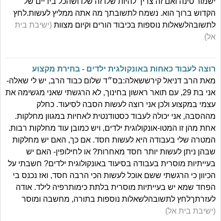
ישמור טינה ואם זה צריך להיות שלו זה שלו ושהכל בידיים של
הקדוש ברוך הוא. נשמח לתשובתך מה אתה ממליץ לעשות.לחץ
לתשובהלשאלות נוספות בכיבוד הורים וקיום מצוות
(ישיבת בית
אל)
רוצה לעבוד כאחות באונקולגית ילדים - בחירת מקצוע
מאת הרב דניאל קירששאלה:בס״ד שלום כבוד הרב, יש לי שאלה-
אני בת 29, עם תואר ראשון בחינוך, לא הרגשתי שאני מגשימה את
עצמי במקצוע ולכן אני רוצה לעשות הסבה לסיעוד. כחלק
מההסבה, אני יכולה לעבוד כסטודנטית לאחיות במגוון מחלקות.
אחת מהן זו המטו-אונקולוגית ילדים, ויש כמובן עוד מחלקות רבות.
המטרה שלי בעבודה היא לעשות חסד. אם כך, האם יש מחלקות
שבהן ניתן לעשות יותר חסד מאחרות? או לחילופין- האם יש
בעייתיות מוסרית בעבודה בסיעוד באונקולוגית ילדים? חשבתי על
הכיוון כי הרגשתי ששם אוכל לעשות הכי הרבה חסד, ואז נכנס בי
הפחד שמא יש בעייתיות מוסרית בלתת כימותרפיה לילד. אודה
לעזרתךלחץ לתשובהלשאלות נוספות בתורה, מחשבה ומוסר
(ישיבת בית אל)