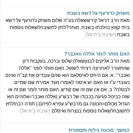
משחק כדורעף על דשא בשבת
מאת הרב דניאל קירששאלה:בע"ה שלום משחק כדורעף על דשא
ביתי קצוץ כהלכתו בשבת. מותר?לחץ לתשובהלשאלות נוספות
בשבת
(ישיבת בית אל)
האם מותר לומר אללה וואכבר?
מאת הרב אליקים לבנוןשאלה:שלום וברכה, בעקבות דיון
שהתעורר לאחרונה רציתי לשאול, האם מותר לומר "אללה
ואכבר". א. אם היחס לאיסלאם הוא שהם עובדים את קב"ה ואינם
כעובדי ע"ז אז האם יש איסור לאומרו מצד אמירת שם שמיים
לבטלה? ב. אם אין שם זה שם קודש, האם מותר לומר שם זה או
שזה כביכול פגיעה בכבודו של רבש"ע (אללה ואכבר=אלוהים הוא
הגדול מכולם=הכוונה גם מרבש"ע עפרא לפיהם.) תודה רבה!לחץ
לתשובהלשאלות נוספות בנצרות ואיסלם
(ישיבת בית אל)
המשך- מכונת גילוח ותספורת