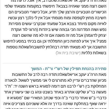
מאת הרה"ג יעקב אריאלשאלה:שלום רב, איך אוכל לדעת מה
השם רוצה ממני שאהיה בצבא? חיפשתי במקומות ומצאתי שלפי
הכישורים הטבעיים והרצון שלך תדע, אבל כישורי הטבעיים הם
חשיבה מחוץ לקופסה ומוח מטמתי אבל אין לי כלכך רצון עכשיו
לאיזה מקום מיוחד בצבא אבל שמעתי שבקרבי עושים מסירות
נפש ושזה המדרגה הכי גבוהה שיש ביהדות (הרוגי לוד ועקדת
יצחק לדוגמה) אבל מה זה משנה אם זה לא מה שהשם רוצה
ממני? איך אדע לפחות כיוון התפללתי וכן גם בכיתי במסע לחיפוש
התשובה אך לא מצאתי תודה רבהלחץ לתשובהלשאלות נוספות
בשאלות כלליות
(ישיבת בית אל)
סתירה בהנחת תפילין של רש"י ור"ת - המשך
מאת הרה"ג יעקב אריאלשאלה:תודה רבה לרב על התשובות
מכיוון שהדברים עדיין לא מתורצים לי אני ממשיך לשאול. לכאורה
המחלוקת בין רש"י לרבנו תם דומה לסוגיא בראש השנה יד: "ת"ר
מעשה בר"ע שליקט אתרוג באחד בשבט ונהג בו שני עישורין אחד
כדברי ב"ש ואחד כדברי ב"ה וכפי שכתב המאירי שם "מסוגיא זו
יראה שאף במחלקת שאינה בדרך זה אלא ששניהם מצריכים איזה