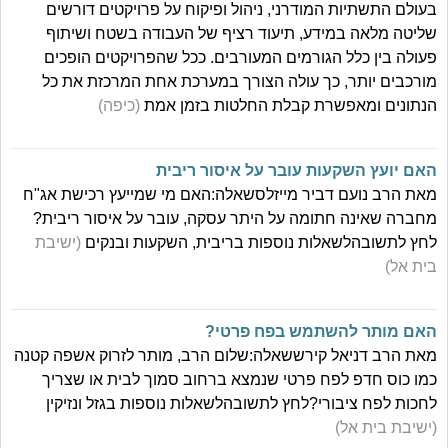
בעולם התשתיות המודרני, ניהול ופיקוח על פרויקטים דורשים
שליטה מלאה במידע, תיעוד רציף של העבודה בשטח ושיתוף
פעולה בין כלל הגורמים המעורבים. ככל שהפרויקטים הופכים
מורכבים יותר, כך עולה הצורך במערכת אחת המרכזת את כל
הנתונים ומאפשרת קבלת החלטות בזמן אמת
(כיפה)
האם יועץ השקעות עובר על איסור ריבית
מאת הרב נועם דביר מייזלסשאלה:האם מי שמייעץ רכישת אג"ח
מחברה שאינה חתומה על היתר עסקה, עובר על איסור ריבית?
לחץ לתשובהלשאלות נוספות בריבית, השקעות ובנקים
(ישיבת
בית אל)
האם מותר להשתמש בפח פרטי?
מאת הרב דניאל קירששאלה:שלום הרב, מותר לזרוק אשפה קטנה
כמו כוס חדפ לפח פרטי שנמצא ברחוב סמוך לבית או שצריך
לחכות לפח ציבורי?לחץ לתשובהלשאלות נוספות בגזל ונזיקין
(ישיבת בית אל)