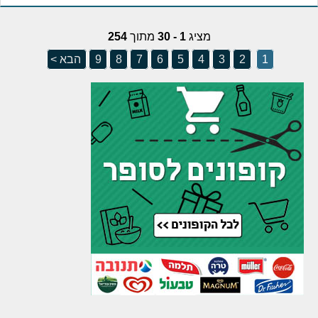
מציג
1 - 30
מתוך
254
1
2
3
4
5
6
7
8
9
הבא >