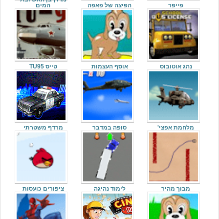
פייפר
הפיצה של פאפה
המים
נהג אוטובוס
אוסף העצמות
טייס TU95
מלחמת אפצי'
סופה במדבר
מרדף משטרתי
מבוך מהיר
לימוד נהיגה
ציפורים כועסות