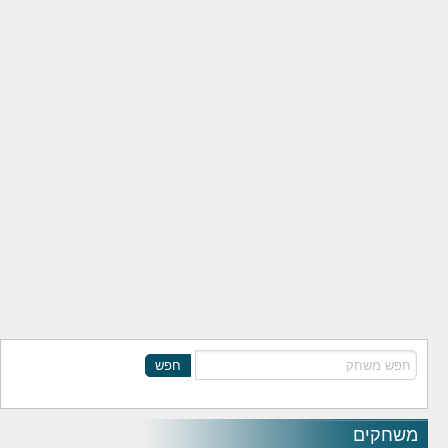
חפש
משחקים