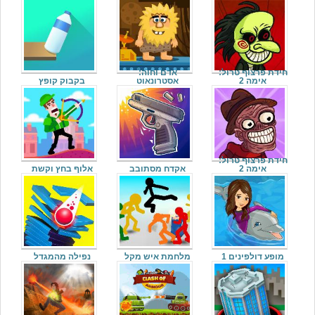
חידת פרצוף טרול:
אדם וחוה:
אימה 2
אסטרונאוט
בקבוק קופץ
חידת פרצוף טרול:
אימה 2
אקדח מסתובב
אלוף בחץ וקשת
מופע דולפינים 1
מלחמת איש מקל
נפילה מהמגדל