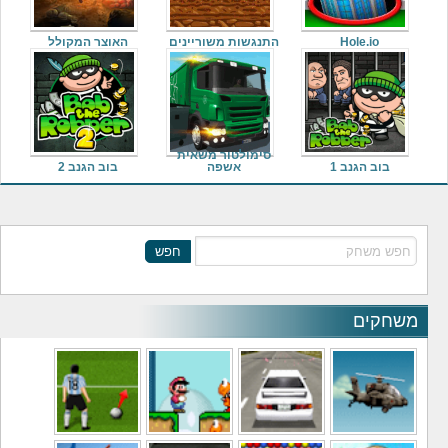
Hole.io
התנגשות משוריינים
האוצר המקולל
סימולטור משאית
בוב הגנב 1
אשפה
בוב הגנב 2
חפש
משחקים
משחקי מסוקים
משחקי מכוניות
משחקי סופר מריו
משחקי כדורגל