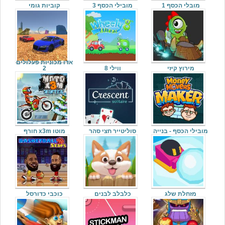
מובלי הכסף 1
מובילי הכסף 3
קוביות גומי
אדו מכוניות פעלולים
מירוץ קיזי
ווילי 8
2
מובילי הכסף - בנייה
סוליטייר חצי סהר
מוטו x3m חורף
מזחלת שלג
כלבלב לבנים
כוכבי כדורסל