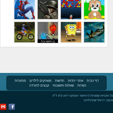
משחקי לילדים
משחקי באבלס
משחקי מלחמה
משחקי גיבורים
בן האש ובת
משחקי טיסה
משחקי בוב ספוג
המים
משחקי אופנועים
דף הבית
אתרי יהדות
חדשות
משחקים לילדים
מסעדות
כשרות
שאלות ותשובות
קבצים להורדה
כל הזכויות שמורות © איסור העתקה ידוע ע"פ ד"ת
עיצוב:
דניאל שטרנליכט