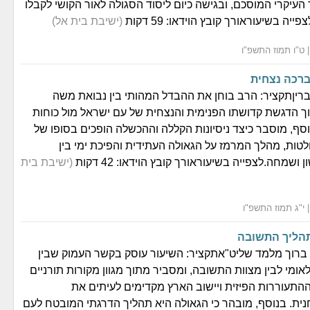
העיקרי המוסכם, ובגישה כיום ליסוד הסגולה לאור הקושי לקבלו
פייה בשיעוראורך קובץ הוידאו: 59 דקות
(ישיבת בית אל)
רכה נצחית
ריןתקציר: הרב בוחן את ההבדל המהותי בין נבואת משה
ך הדגשת קדושתו הפנימית והנצחית של עם ישראל מול כוחות
וסף, מוסבר כיצד ניסיונות הקללה וההכשלה הופכים בסופו של
טות, מהלך המרמז על הגאולה העתידית והפיכת ימי בין
שמחה.לצפייה בשיעוראורך קובץ הוידאו: 42 דקות
(ישיבת בית
תהליך התשובה
ברוך מלמד שליט"אתקציר: השיעור עוסק בקשר העמוק שבין
ומי לבין מצוות התשובה, ומסביר מתוך מגוון מקורות תורניים
 ההתעוררות הפיזית ויישוב הארץ מקדימים לעיתים את
ית. בנוסף, מובהר כי הגאולה היא תהליך הדרגתי המובטח לעם