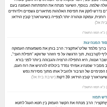
גאולה שלמה. בנוסף, השיעור מנתח את התפתחות האמונה בעם
ם נדרש לזקק את תפיסת האלוהות מתיאורים גשמיים וילדותיים
רוחנית, עמוקה וטהורה יותר.לצפייה בשיעוראורך קובץ הוידאו:
בית אל)
וד המנהיגות
 ברוך מלמד שליט"אתקציר: הרב בוחן את משמעותה העמוקה
ף לקורבנות, תוך הדגשה על פי הזוהר שדווקא "תפילת העני",
בר וענווה, היא התפילה הרצויה והגבוהה ביותר לפני בורא
ב מסביר שמנהיג אמיתי נמדד ביכולתו להרגיש את רוח העם,
הפנימיים של הציבור ולהוביל אותו מתוך מסירות נפש
ראורך קובץ הוידאו: 39 דקות
(ישיבת בית אל)
דש תמוז
ץתקציר: הרב מנתח את הקשר העמוק בין חטא העגל לחטא