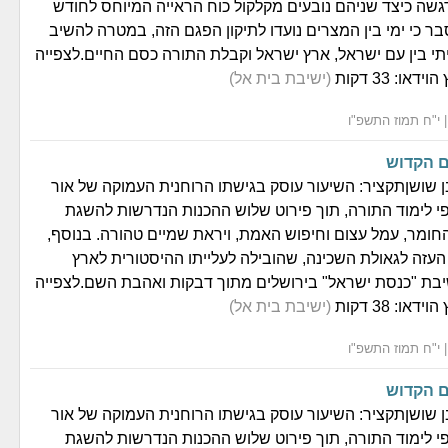
גשה כיצד שניהם נובעים מקלקול כוח הראייה המיוחס לחודש
בר כי ימי בין המצרים נועדו לתיקון הפגם הזה, במטרה להשיב
י בין עם ישראל, ארץ ישראל וקבלת התורה כסם החיים.לצפייה
ו: 33 דקות
(ישיבת בית אל)
ם הקדוש
 שושןתקציר: השיעור עוסק בגישתו הרוחנית העמוקה של אור
י לימוד התורה, תוך פירוט שלוש ההכנות הנדרשות להשגת
חומר, עמל עצום וחיפוש האמת, ויראת שמיים טהורה. בנוסף,
עזה לגאולת השכינה, שהובילה לעלייתו ההיסטורית לארץ
בת "כנסת ישראל" בירושלים מתוך דבקות ואהבת השם.לצפייה
ו: 38 דקות
(ישיבת בית אל)
ם הקדוש
 שושןתקציר: השיעור עוסק בגישתו הרוחנית העמוקה של אור
י לימוד התורה, תוך פירוט שלוש ההכנות הנדרשות להשגת