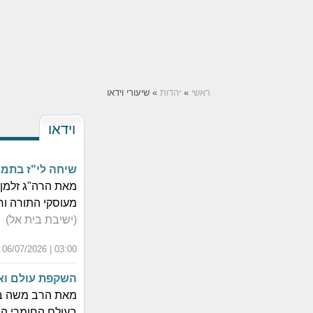
ראשי
»
יהדות
» שיעורי וידאו
וידאו
שיחה לי"ז בתמו
מאת הרה"ג זלמן 
מעוסקי התורה וחוב
(ישיבת בית אל)
03:00 | 06/07/2026 | כ"א תמוז התשפ"ו
השקפת עולם וא
מאת הרב משה בר
בעולם החומרי הנ