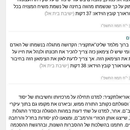
וק על כך שנשמתו מהווה בחינה של נשמת משיח המצויה בכל
ך קובץ הוידאו: 37 דקות
(ישיבת בית אל)
ם
 ברוך מלמד שליט"אתקציר: הקדושה מתגלה בנשמתו של האדם
ומי שיש לו צימאון כזה צריך להכיר את תכונתו ולנהל את חייו על
 את הצימאון הזה. אך צריך לדעת לאזן את הצימאון הזה בחיבור
אורך קובץ הוידאו: 38 דקות
(ישיבת בית אל)
אוריאלתקציר: למדנו תחילה על מרכזיותו וחשיבותו של יסוד
סגולתם כקותב התורה ממש, וביארנו את מקומו גם בתוך עיקרי
'ם. אחר, למדנו על שתי דעות במהות הסגולה ובסדר התגלות
ייצגו אותן הכוזרי והרמב''ם, ומצאנו להן יסודות בחז''ל והרחבה
ים. חתמנו בהשלכות של ההסברות השונות, ובהדגשת ההסכמה