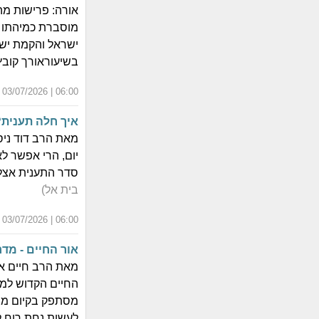
אורה: פרישות מה
מוסברת כמיהתו ה
ישראל והקמת ישי
בשיעוראורך קובץ הוידא
06:00 | 03/07/2026 | י"ח תמוז התשפ"ו
איך חלה תענית?
מאת הרב דוד ניס
יום, הרי אפשר ל
סדר התענית אצל חז"
בית אל)
06:00 | 03/07/2026 | י"ח תמוז התשפ"ו
אור החיים - מד
מאת הרב חיים אב
החיים הקדוש למי
מסתפק בקיום מצ
לעשות נחת רוח לב