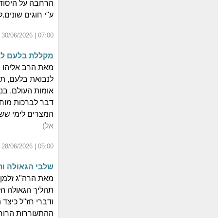
הרחבה על היסוד 
ע''י חוגים שונים.לצ
07:00 | 30/06/2026 | ט"ו תמוז התשפ"ו
מקללת בלעם לב
מאת הרב אליהו ב
לנבואת בלעם, תו
אומות העולם. בנ
דבר לברכות מוחל
המצרים לימי ששון ו
אל)
05:00 | 28/06/2026 | י"ג תמוז התשפ"ו
שלבי הגאולה ו
מאת הרה"ג זלמן 
תהליך הגאולה הלא
ודברי חז"ל כיצד
ההתעוררות הרוחנ