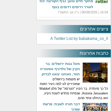
מחקר חדש טוען: נגיף הקורונה יכול
לעורר וירוסים רדומים בגוף
16:04 | 06/08/2026 | כ"ג אב התשפ"ו
ציוצים אחרונים
A Twitter List by babakama_co_il
כתבות אחרונות
מעל גגות ירושלים: בר
הקיץ של וולדורף אסטוריה
חוזר, ואנחנו יצאנו לבדוק
יש מקומות בירושלים
שמזכירים לנו למה העיר הזאת
כל כך מיוחדת. בר הקיץ "הטרסה" של מלון Waldorf
Astoria Jerusalem, שנפתח מחדש לעונת הקיץ,
הוא בהחלט אחד מהם.
דבר תורה לשבת: פרשת
שמיני