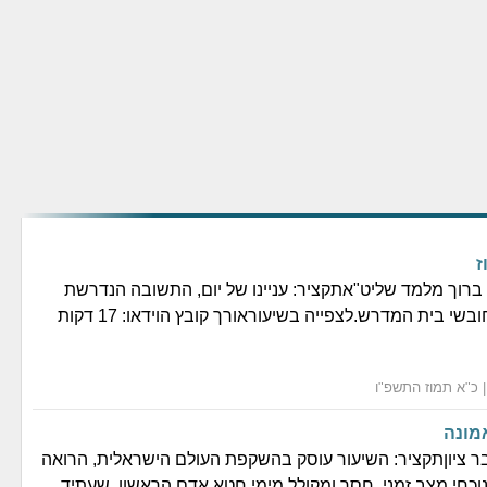
ז
ברוך מלמד שליט"אתקציר: עניינו של יום, התשובה הנדרשת
שי בית המדרש.לצפייה בשיעוראורך קובץ הוידאו: 17 דקות
מונה
 ציוןתקציר: השיעור עוסק בהשקפת העולם הישראלית, הרואה
וכחי מצב זמני, חסר ומקולל מימי חטא אדם הראשון, שעתיד