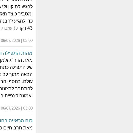
להגיע לתיקון ול
ומסביר כיצד האד
כדי להגיע להבנה 
43 דקות
(ישיבת 
03:00 | 06/07/2026 | כ"א תמוז התשפ"ו
מהות התפילה וס
מאת הרה"ג זלמן
של התפילה כתחלי
הבאה מתוך לב נש
עולם. בנוסף, הר
להתחבר לרצונות 
ואמונה.לצפייה בשיעו
03:00 | 06/07/2026 | כ"א תמוז התשפ"ו
כוח הראייה בחו
מאת הרב חיים כ