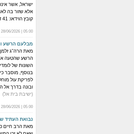
ישראל, אשר אינו
אלא שזור בה לאו
קובץ הוידאו: 41 דקות
05:00 | 28/06/2026 | י"ג תמוז התשפ"ו
מבלעם הרשע וע
מאת הרה"ג זלמן 
הרשע שהטעה את 
השונות של לומדי
בנוסף, מוסבר כי
לפריקת עול מוחל
ובונה בדרך אל הגא
(ישיבת בית אל)
05:00 | 28/06/2026 | י"ג תמוז התשפ"ו
נבואת העתיד ש
מאת הרב חיים כץ
שאם לא זכו המשיח י