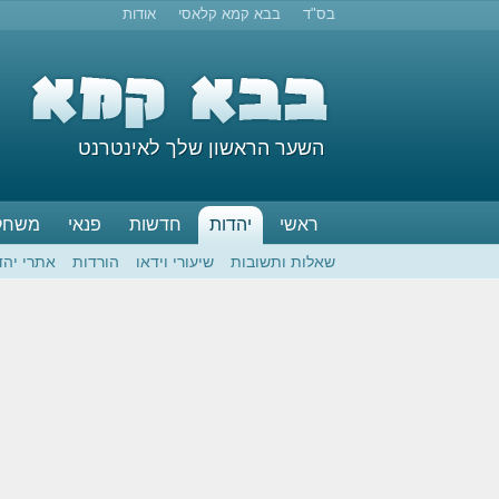
בס"ד
בבא קמא קלאסי
אודות
השער הראשון שלך לאינטרנט
ראשי
יהדות
חדשות
פנאי
משחק
שאלות ותשובות
שיעורי וידאו
הורדות
אתרי יהד