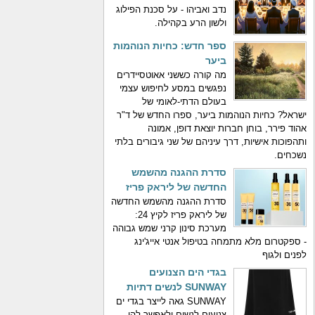
נדב ואביהו - על סכנת הפילוג
ולשון הרע בקהילה.
ספר חדש: כחיות הנוהמות
ביער
מה קורה כששני אאוטסיידרים
נפגשים במסע לחיפוש עצמי
בעולם הדתי-לאומי של
ישראל? כחיות הנוהמות ביער, ספרו החדש של ד"ר
אהוד פירר, בוחן חברות יוצאת דופן, אמונה
ותהפוכות אישיות, דרך עיניהם של שני גיבורים בלתי
נשכחים.
סדרת ההגנה מהשמש
החדשה של ליראק פריז
סדרת ההגנה מהשמש החדשה
של ליראק פריז לקיץ 24:
מערכת סינון קרני שמש גבוהה
- ספקטרום מלא מתמחה בטיפול אנטי אייג'ינג
לפנים ולגוף
בגדי הים הצנועים
SUNWAY לנשים דתיות
SUNWAY גאה לייצר בגדי ים
צנועים לנשים ולאפשר להן