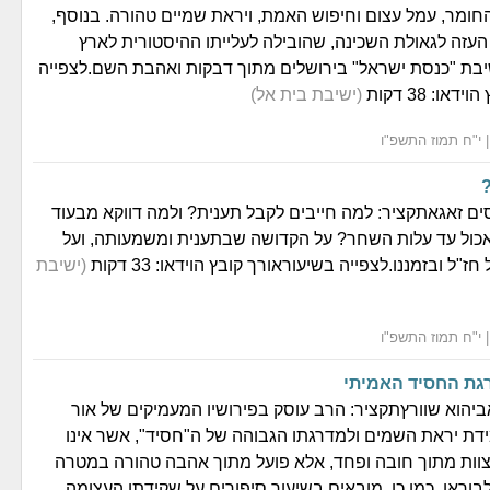
חומר, עמל עצום וחיפוש האמת, ויראת שמיים טהורה. בנוסף,
עזה לגאולת השכינה, שהובילה לעלייתו ההיסטורית לארץ
בת "כנסת ישראל" בירושלים מתוך דבקות ואהבת השם.לצפייה
ו: 38 דקות
(ישיבת בית אל)
ים זאגאתקציר: למה חייבים לקבל תענית? ולמה דווקא מבעוד
אכול עד עלות השחר? על הקדושה שבתענית ומשמעותה, ועל
ל ובזמננו.לצפייה בשיעוראורך קובץ הוידאו: 33 דקות
(ישיבת
רגת החסיד האמיתי
יהוא שוורץתקציר: הרב עוסק בפירושיו המעמיקים של אור
דת יראת השמים ולמדרגתו הגבוהה של ה"חסיד", אשר אינו
וות מתוך חובה ופחד, אלא פועל מתוך אהבה טהורה במטרה
וראו. כמו כן, מובאים בשיעור סיפורים על שקידתו העצומה