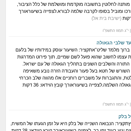
 מותנה לחלוטין בתשובה מוקדמת ומושלמת של כלל הציבור,
רכו ומוביל בסופו לקרבה שלמה לבורא.לצפייה בשיעוראורך
(ישיבת בית אל)
ד שלבי הגאולה
ברוך מלמד שליט"אתקציר: השיעור עוסק במידותיו של בלעם
עצמו לחשוב שהוא פועל לשם שמיים, תוך פירוט המדרגות
 התורה והשלבים השונים בתהליך הגאולה של עם ישראל.
 השורש של חטא בעל פעור והעבודה הזרה נובע משאיפה
טת, והתגברות על משברים רוחניים אלו מהווה שלב הכרחי
ולה השלמה.לצפייה בשיעוראורך קובץ הוידאו: 36 דקות
ל בלק
תקציר: הנבואה השנייה של בלק היא על זמן הגעתו של המשיח,
גיע בעוד זמן רב. לצפייה בשיעוראורך קובץ הוידאו: 28 דקות