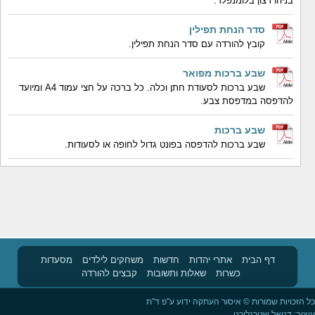
בניהו רצון בלומנפלד.
סדר הנחת תפילין
קובץ להורדה עם סדר הנחת תפילין.
שבע ברכות מפואר
שבע ברכות לסעודת חתן וכלה. כל ברכה על חצי עמוד A4 ומיועד
להדפסה במדפסת צבע.
שבע ברכות
שבע ברכות להדפסה בפונט גדול לחופה או לסעודות.
דף הבית
אתרי יהדות
חדשות
משחקים לילדים
מסעדות
כשרות
שאלות ותשובות
קבצים להורדה
כל הזכויות שמורות © איסור העתקה ידוע ע"פ ד"ת
עיצוב:
דניאל שטרנליכט