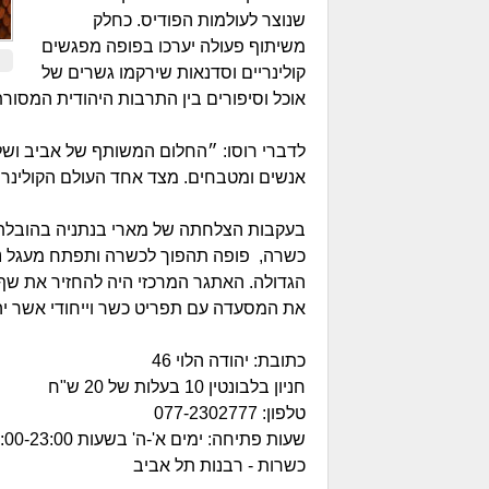
שנוצר לעולמות הפודיס. כחלק
משיתוף פעולה יערכו בפופה מפגשים
קולינריים וסדנאות שירקמו גשרים של
אוכל וסיפורים בין התרבות היהודית המסורת
לדברי רוסו: ״החלום המשותף של אביב ושל
אנשים ומטבחים. מצד אחד העולם הקולינרי
בעקבות הצלחתה של מארי בנתניה בהובלת שף
כשרה, פופה תהפוך לכשרה ותפתח מעגל נוסף
הגדולה. האתגר המרכזי היה להחזיר את שף
את המסעדה עם תפריט כשר וייחודי אשר יה
כתובת: יהודה הלוי 46
חניון בלבונטין 10 בעלות של 20 ש"ח
טלפון: 077-2302777
שעות פתיחה: ימים א'-ה' בשעות 19:00-23:00
כשרות - רבנות תל אביב