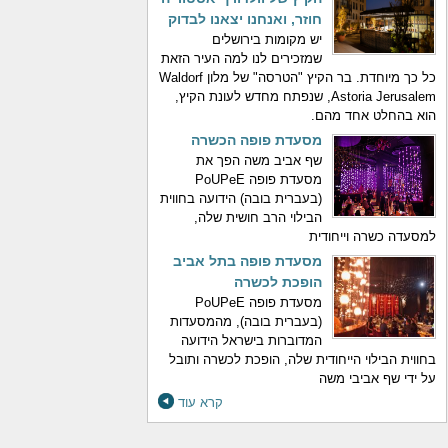
חוזר, ואנחנו יצאנו לבדוק
יש מקומות בירושלים
שמזכירים לנו למה העיר הזאת
כל כך מיוחדת. בר הקיץ "הטרסה" של מלון Waldorf
Astoria Jerusalem, שנפתח מחדש לעונת הקיץ,
הוא בהחלט אחד מהם.
מסעדת פופה הכשרה
שף אביב משה הפך את
מסעדת פופה PoUPeE
(בעברית בובה) הידועה בחווית
הבילוי הרב חושית שלה,
למסעדה כשרה וייחודית
מסעדת פופה בתל אביב
הופכת לכשרה
מסעדת פופה PoUPeE
(בעברית בובה), מהמסעדות
המדוברות בישראל הידועה
בחווית הבילוי הייחודית שלה, הופכת לכשרה ותובל
על ידי שף אביבי משה
קרא עוד