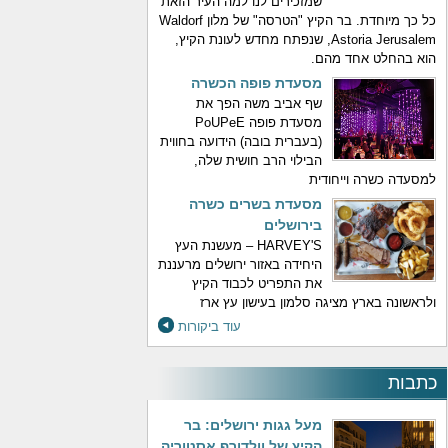
שמזכירים לנו למה העיר הזאת
כל כך מיוחדת. בר הקיץ "הטרסה" של מלון Waldorf
Astoria Jerusalem, שנפתח מחדש לעונת הקיץ,
הוא בהחלט אחד מהם.
מסעדת פופה הכשרה
שף אביב משה הפך את
מסעדת פופה PoUPeE
(בעברית בובה) הידועה בחווית
הבילוי הרב חושית שלה,
למסעדה כשרה וייחודית
מסעדת בשרים כשרה
בירושלים
HARVEY'S – מעשנת העץ
היחידה באזור ירושלים מרעננת
את התפריט לכבוד הקיץ
ולראשונה בארץ מציגה סלמון בעישון עץ ארז
עוד ביקורות
כתבות
מעל גגות ירושלים: בר
הקיץ של וולדורף אסטוריה