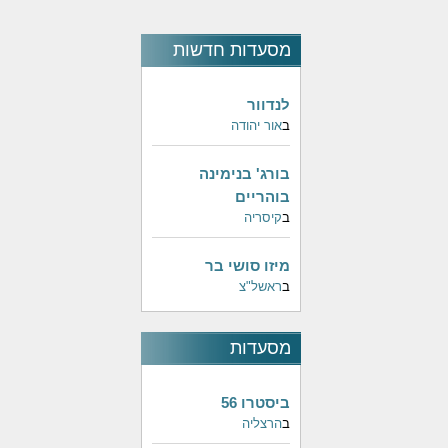
מסעדות חדשות
לנדוור
ב
אור יהודה
בורג' בנימינה
בוהריים
ב
קיסריה
מיזו סושי בר
ב
ראשל"צ
מסעדות
פופולאריות
ביסטרו 56
ב
הרצליה