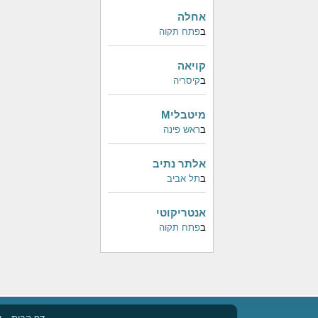
אחלה
ב
פתח תקוה
קויאה
ב
קיסריה
מיטבליM
ב
ראש פינה
אלתר נתיב
ב
תל אביב
אנטריקוטי
ב
פתח תקוה