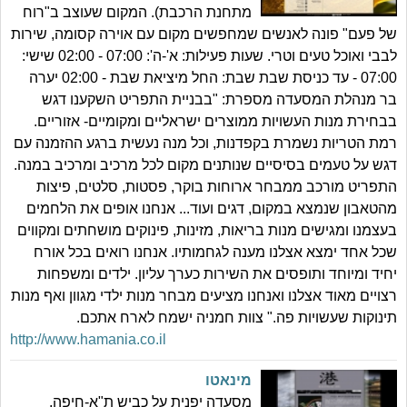
מתחנת הרכבת). המקום שעוצב ב"רוח
של פעם" פונה לאנשים שמחפשים מקום עם אוירה קסומה, שירות
לבבי ואוכל טעים וטרי. שעות פעילות: א'-ה': 07:00 - 02:00 שישי:
07:00 - עד כניסת שבת שבת: החל מיציאת שבת - 02:00 יערה
בר מנהלת המסעדה מספרת: "בבניית התפריט השקענו דגש
בבחירת מנות העשויות ממוצרים ישראליים ומקומיים- אזוריים.
רמת הטריות נשמרת בקפדנות, וכל מנה נעשית ברגע ההזמנה עם
דגש על טעמים בסיסיים שנותנים מקום לכל מרכיב ומרכיב במנה.
התפריט מורכב ממבחר ארוחות בוקר, פסטות, סלטים, פיצות
מהטאבון שנמצא במקום, דגים ועוד... אנחנו אופים את הלחמים
בעצמנו ומגישים מנות בריאות, מזינות, פינוקים מושחתים ומקווים
שכל אחד ימצא אצלנו מענה לגחמותיו. אנחנו רואים בכל אורח
יחיד ומיוחד ותופסים את השירות כערך עליון. ילדים ומשפחות
רצויים מאוד אצלנו ואנחנו מציעים מבחר מנות ילדי מגוון ואף מנות
תינוקות שעשויות פה." צוות חמניה ישמח לארח אתכם.
http://www.hamania.co.il
מינאטו
מסעדה יפנית על כביש ת"א-חיפה,