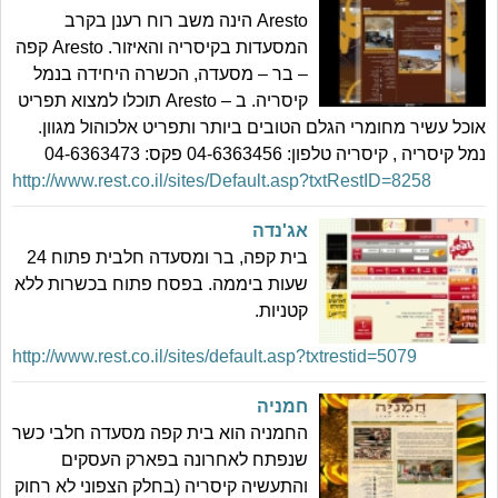
Aresto הינה משב רוח רענן בקרב
המסעדות בקיסריה והאיזור. Aresto קפה
– בר – מסעדה, הכשרה היחידה בנמל
קיסריה. ב – Aresto תוכלו למצוא תפריט
אוכל עשיר מחומרי הגלם הטובים ביותר ותפריט אלכוהול מגוון.
נמל קיסריה , קיסריה טלפון: 04-6363456 פקס: 04-6363473
http://www.rest.co.il/sites/Default.asp?txtRestID=8258
אג'נדה
בית קפה, בר ומסעדה חלבית פתוח 24
שעות ביממה. בפסח פתוח בכשרות ללא
קטניות.
http://www.rest.co.il/sites/default.asp?txtrestid=5079
חמניה
החמניה הוא בית קפה מסעדה חלבי כשר
שנפתח לאחרונה בפארק העסקים
והתעשיה קיסריה (בחלק הצפוני לא רחוק