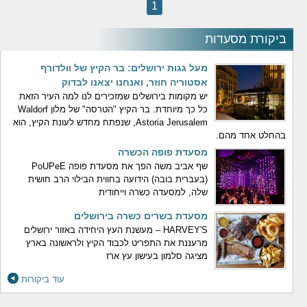
1
ביקורת מסעדות
מעל גגות ירושלים: בר הקיץ של וולדורף
אסטוריה חוזר, ואנחנו יצאנו לבדוק
יש מקומות בירושלים שמזכירים לנו למה העיר הזאת
כל כך מיוחדת. בר הקיץ "הטרסה" של מלון Waldorf
Astoria Jerusalem, שנפתח מחדש לעונת הקיץ, הוא
בהחלט אחד מהם.
מסעדת פופה הכשרה
שף אביב משה הפך את מסעדת פופה PoUPeE
(בעברית בובה) הידועה בחווית הבילוי הרב חושית
שלה, למסעדה כשרה וייחודית
מסעדת בשרים כשרה בירושלים
HARVEY'S – מעשנת העץ היחידה באזור ירושלים
מרעננת את התפריט לכבוד הקיץ ולראשונה בארץ
מציגה סלמון בעישון עץ ארז
עוד ביקורות