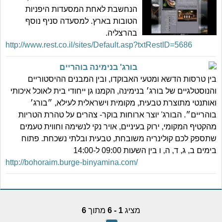
הנחשבת לאחת המסעדות היפניות
הטובות בארץ. למסעדה סניף נוסף
בהרצליה.
http://www.rest.co.il/sites/Default.asp?txtRestID=5686
בורג' בנימינה בוהריים
בין טרסות הדשא ומטעי האבוקדו, ובין המבנים ההיסטוריים
והנוסטלגיים של בורג׳ בנימינה, הקמנו גן ייחודי בית לאוכל איכותי
ואותנטי מתוצרת טבעית, מקומית וישראלית לעילא, ״בורג׳
בוהריים״. הבורג' יוצר ארוחות בוקר- צהרים על טהרת הטריות
מהקטיף המקומי, ירוק בעיניים, אויר נקי לנשימה וחווית טעמים
שתספק לכם קולינריה משובחת, טבעית ובלתי נשכחת. פתוח
בימים ב, ג, ד, ה, ו בין השעות 09:00 ל-14:00
http://bohoraim.burge-binyamina.com/
מציג
1 - 6
מתוך
6