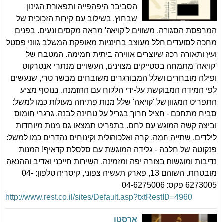
הסביבה היפהפייה ותפאורת הגינון
שבחוץ, בשילוב עם קירות הזכוכית של
המרפסת הסגורה, משווים ל'קויאה' מראה מקסים ונעים. בפנים
מחכה לסועדים חלל מעוצב בחינניות מאופקת המשלב גווני פסטל
ועץ ותאורה רכה שיוצרים אווירה ביתית חמימה. המטבח של
'קויאה' מתמחה בסטייקים מצוינים, העשויים מנתחי אנטרקוט
ופילה מובחרים ושלל המבורגרים משובחים מבשר טרי, שנעשים
לפי המידה המבוקשת על-ידי הלקוח עם ההזמנה. בנוסף מציע
התפריט המגוון של 'קויאה' שלל מנות פתיחה מעולות כמו למשל:
סביח מתחכם - חציל חרוך בגריל על טחינה לבנה, גרגרי חומוס
וביצה קשה המוגש עם לחם. בתפריט תמצאו גם מנות מיוחדות
לילדים, שתייה חמה, קרה ואלכוהולית וקינוחים נהדרים כמו למשל:
פנקוטה של חלבה - גלידה המוגשת עם סלסלת קדאיף! המנות
נדיבות ומוגשות בצורה יפה ומזמינה, השירות חייכני ואדיב וההנאה
מובטחת. השוהם 13, פארק תעשיה צפוני, קיסריה טלפון: 04-
6273005 פקס: 04-6275006
http://www.rest.co.il/sites/Default.asp?txtRestID=4960
ארסטו