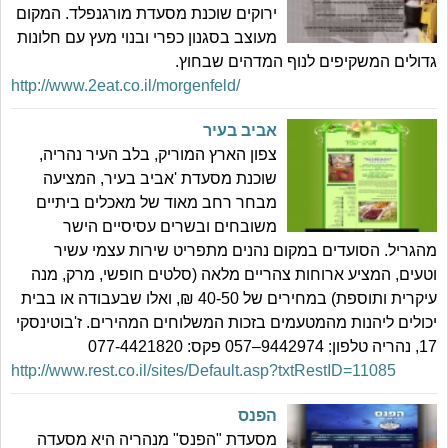
ירוקים שוכנת מסעדת מורגנפלד. המקום
מעוצב בסגנון כפרי ובנוי מעץ עם חלונות
גדולים המשקיפים לנוף המדהים שבחוץ.
http://www.2eat.co.il/morgenfeld/
אביב בעיר
צפון הארץ המוריק, בלב העיר נהריה,
שוכנת מסעדת 'אביב בעיר, המציעה
מבחר רחב מאוד של מאכלים ביתיים
משובחים ובשרים עסיסיים הישר
מהגריל. הסועדים במקום נהנים מתפריט שירות עצמי עשיר
וטעים, המציע ארוחות צהריים מלאה (סלטים חופשי, מרק, מנה
עיקרית ותוספת) במחירים של 40-50 ₪, ואלו שבעבודה או בבית
יכולים ליהנות מהמטעמים בזכות המשלוחים המהירים. ז'בוטינסקי
17, נהריה טלפון: 9442974–057 פקס: 077-4421820
http://www.rest.co.il/sites/Default.asp?txtRestID=11085
הפנס
מסעדת "הפנס" מנהריה היא מסעדה