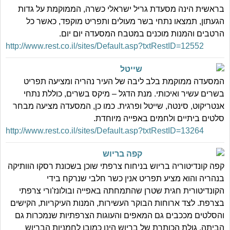
בראשית הינה מסעדת גריל ישראלי כשרה, הממוקמת על גדות
הגעתון, תמצאו נתחי בשר מעולים ותפריט מוקפד, כאשר כל
הרטבים והמנות מוכנים במטבח המסעדה יום יום.
http://www.rest.co.il/sites/Default.asp?txtRestID=12552
שייטל
המסעדה ממוקמת בלב ליבה של העיר נהריה ומציעה תפריט
בשרים עשיר ואיכותי. מנת הדגל – מיקס בשרים, כוללת נתחי
אנטריקוט, סינטה, שייטל ופרגית. כמו כן, המסעדה מציעה מבחר
סלטים ביתיים ולחמים באפייה מיוחדת.
http://www.rest.co.il/sites/Default.asp?txtRestID=13264
קפה בריוש
קפה קונדיטוריה בריוש בניחוח צרפתי שוכן בשכונת רסקו הוותיקה
בנהריה והוא מציע תפריט אנין כשר חלבי שנרקח בידי
הקונדיטורית חגית שטרן שהתמחתה באפייה ובולונז'ורי צרפתי
בצרפת. לצד ארוחות הבוקר העשירות, המנות העיקריות, הקישים
והסלטים מככבים גם המאפים והעוגות הצרפתיות שנמכרות גם
הביתה. גולת הכותרת של בריוש הינן כמובן לחמניות הבריוש