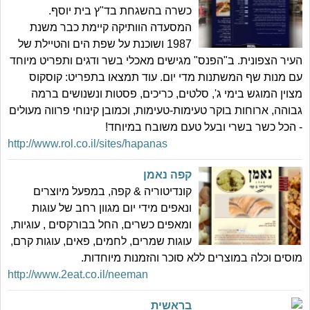
כשרה בהשגחת בד"ץ בית יוסף.
המסעדה הוותיקה קיימת כבר משנת
1987 ושוכנת על שפת הים והטיילת של
העיר הצפונית. ב"הפנס" מגישים מאכלי בשר ודגים ותפריט מיוחד
עם מנות שף המשתנות מדי יום. עוד תמצאו בתפריט: קוסקוס
מצוין המוגש בימי ג', סלטים, כריכים, פסטות ונשנושים ברמה
גבוהה, ארוחות בוקר טעימות-טעימות, וכמובן קינוחי פרווה מעולים
- הכל כשר בשרי ובעל טעם משובח במיוחד!
http://www.rol.co.il/sites/hapanas
קפה נאמן
קונדיטוריה & קפה, במפעל מיוצרים
ונאפים מידי יום מגוון רחב של עוגות
ומאפים כשרים, החל בבורקסים , עוגיות,
עוגות שמרים, לחמים, פאים, עוגות קרם,
מוסים וכלה במוצרים ללא סוכר והזמנות מיוחדות.
http://www.2eat.co.il/neeman
בראשית