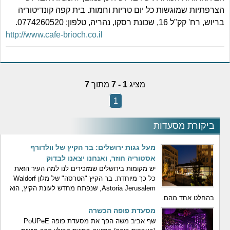
הצרפתיות שמוגשות כל יום טריות וחמות. בית קפה קונדיטוריה
בריוש, רח' קק"ל 16, שכונת רסקו, נהריה, טלפון: 0774260520.
http://www.cafe-brioch.co.il
מציג
1 - 7
מתוך
7
1
ביקורת מסעדות
מעל גגות ירושלים: בר הקיץ של וולדורף
אסטוריה חוזר, ואנחנו יצאנו לבדוק
יש מקומות בירושלים שמזכירים לנו למה העיר הזאת
כל כך מיוחדת. בר הקיץ "הטרסה" של מלון Waldorf
Astoria Jerusalem, שנפתח מחדש לעונת הקיץ, הוא
בהחלט אחד מהם.
מסעדת פופה הכשרה
שף אביב משה הפך את מסעדת פופה PoUPeE