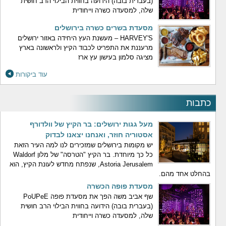
(בעברית בובה) הידועה בחווית הבילוי הרב חושית
שלה, למסעדה כשרה וייחודית
מסעדת בשרים כשרה בירושלים
HARVEY'S – מעשנת העץ היחידה באזור ירושלים
מרעננת את התפריט לכבוד הקיץ ולראשונה בארץ
מציגה סלמון בעישון עץ ארז
עוד ביקורות
כתבות
מעל גגות ירושלים: בר הקיץ של וולדורף
אסטוריה חוזר, ואנחנו יצאנו לבדוק
יש מקומות בירושלים שמזכירים לנו למה העיר הזאת
כל כך מיוחדת. בר הקיץ "הטרסה" של מלון Waldorf
Astoria Jerusalem, שנפתח מחדש לעונת הקיץ, הוא
בהחלט אחד מהם.
מסעדת פופה הכשרה
שף אביב משה הפך את מסעדת פופה PoUPeE
(בעברית בובה) הידועה בחווית הבילוי הרב חושית
שלה, למסעדה כשרה וייחודית