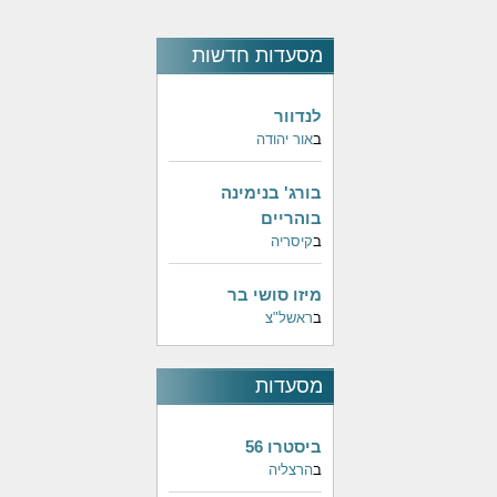
מסעדות חדשות
לנדוור
ב
אור יהודה
בורג' בנימינה
בוהריים
ב
קיסריה
מיזו סושי בר
ב
ראשל"צ
מסעדות
פופולאריות
ביסטרו 56
ב
הרצליה