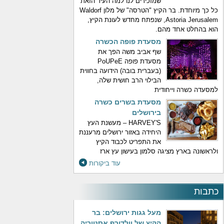
שמזכירים לנו למה העיר הזאת
כל כך מיוחדת. בר הקיץ "הטרסה" של מלון Waldorf
Astoria Jerusalem, שנפתח מחדש לעונת הקיץ,
הוא בהחלט אחד מהם.
מסעדת פופה הכשרה
שף אביב משה הפך את
מסעדת פופה PoUPeE
(בעברית בובה) הידועה בחווית
הבילוי הרב חושית שלה,
למסעדה כשרה וייחודית
מסעדת בשרים כשרה
בירושלים
HARVEY'S – מעשנת העץ
היחידה באזור ירושלים מרעננת
את התפריט לכבוד הקיץ
ולראשונה בארץ מציגה סלמון בעישון עץ ארז
עוד ביקורות
כתבות
מעל גגות ירושלים: בר
הקיץ של וולדורף אסטוריה