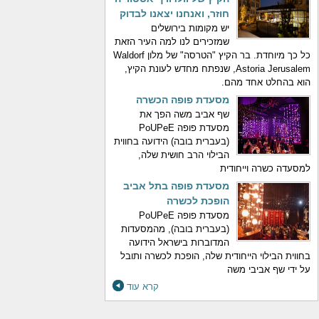
חוזר, ואנחנו יצאנו לבדוק
יש מקומות בירושלים
שמזכירים לנו למה העיר הזאת
כל כך מיוחדת. בר הקיץ "הטרסה" של מלון Waldorf
Astoria Jerusalem, שנפתח מחדש לעונת הקיץ,
הוא בהחלט אחד מהם.
מסעדת פופה הכשרה
שף אביב משה הפך את
מסעדת פופה PoUPeE
(בעברית בובה) הידועה בחווית
הבילוי הרב חושית שלה,
למסעדה כשרה וייחודית
מסעדת פופה בתל אביב
הופכת לכשרה
מסעדת פופה PoUPeE
(בעברית בובה), מהמסעדות
המדוברות בישראל הידועה
בחווית הבילוי הייחודית שלה, הופכת לכשרה ותובל
על ידי שף אביבי משה
קרא עוד