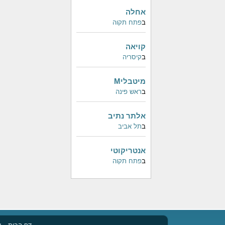
אחלה
ב
פתח תקוה
קויאה
ב
קיסריה
מיטבליM
ב
ראש פינה
אלתר נתיב
ב
תל אביב
אנטריקוטי
ב
פתח תקוה