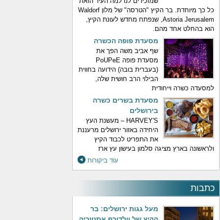
שמזכירים לנו למה העיר הזאת
כל כך מיוחדת. בר הקיץ "הטרסה" של מלון Waldorf
Astoria Jerusalem, שנפתח מחדש לעונת הקיץ,
הוא בהחלט אחד מהם.
מסעדת פופה הכשרה
שף אביב משה הפך את
מסעדת פופה PoUPeE
(בעברית בובה) הידועה בחווית
הבילוי הרב חושית שלה,
למסעדה כשרה וייחודית
מסעדת בשרים כשרה
בירושלים
HARVEY'S – מעשנת העץ
היחידה באזור ירושלים מרעננת
את התפריט לכבוד הקיץ
ולראשונה בארץ מציגה סלמון בעישון עץ ארז
עוד ביקורות
כתבות
מעל גגות ירושלים: בר
הקיץ של וולדורף אסטוריה