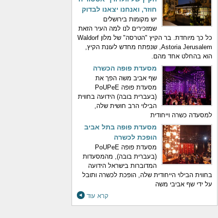
חוזר, ואנחנו יצאנו לבדוק
יש מקומות בירושלים
שמזכירים לנו למה העיר הזאת
כל כך מיוחדת. בר הקיץ "הטרסה" של מלון Waldorf
Astoria Jerusalem, שנפתח מחדש לעונת הקיץ,
הוא בהחלט אחד מהם.
מסעדת פופה הכשרה
שף אביב משה הפך את
מסעדת פופה PoUPeE
(בעברית בובה) הידועה בחווית
הבילוי הרב חושית שלה,
למסעדה כשרה וייחודית
מסעדת פופה בתל אביב
הופכת לכשרה
מסעדת פופה PoUPeE
(בעברית בובה), מהמסעדות
המדוברות בישראל הידועה
בחווית הבילוי הייחודית שלה, הופכת לכשרה ותובל
על ידי שף אביבי משה
קרא עוד