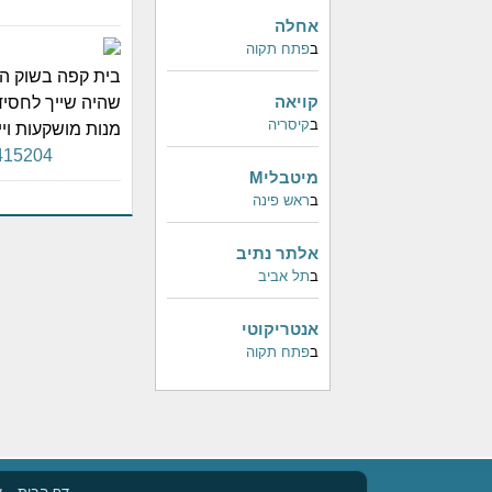
אחלה
ב
פתח תקוה
בית קפה בשוק הפ
קויאה
שהיה שייך לחסיד
ב
קיסריה
מנות מושקעות ויי
3415204
מיטבליM
ב
ראש פינה
אלתר נתיב
ב
תל אביב
אנטריקוטי
ב
פתח תקוה