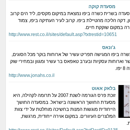
מסעדת קוקה
עדה בשרית כשרה ביפו נמצאת במיקום מקסים, ליד הים קרוב
, דקה הליכה מהטיילת ביפו. קרוב לעיר העתיקה ביפו, צמוד
ירה במקום שוקקת חיים.
http://www.rest.co.il/sites/default.asp?txtrestid=10651
ג'ונאס
ה ביפו המגישה תפריט עשיר של ארוחות בוקר מכל הסוגים,
ר וארוחות עסקיות ובערב טאפאס בר עשיר ומגוון ובמחירי שוק
ו.
http://www.jonahs.co.il
בלאק אאוט
זוכת פרס הגורמה לשנת 2007 על תרומה לקהילה, היא
מסעדת החושך הראשונה בישראל. במסעדה החושך
הייחודית מוגשות המנות בחשיכה מוחלטת על ידי צוות
המלצרים העיוורים. במקום אוירה ייחודית, מרגשת,
.