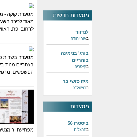
מסעדת קוקה - מס
מסעדות חדשות
מאוד לכיכר השעון
לרחוב יפת, האוו
לנדוור
ב
אור יהודה
בורג' בנימינה
מסעדה בשרית כשר
בוהריים
בצהריים מנות בש
ב
קיסריה
הפשפשים. מרגוזה 8 יפ
מיזו סושי בר
ב
ראשל"צ
מסעדות
פופולאריות
ביסטרו 56
ב
הרצליה
מפתיעה ורומנטית