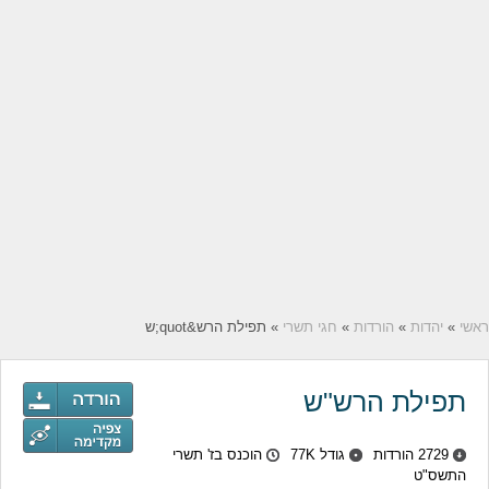
ראשי
»
יהדות
»
הורדות
»
חגי תשרי
» תפילת הרש&quot;ש
תפילת הרש"ש
2729 הורדות
גודל 77K
הוכנס בז' תשרי
התשס"ט