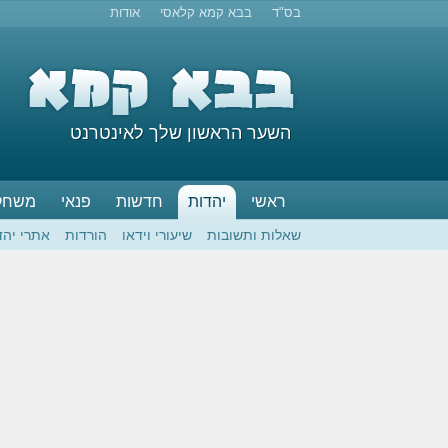
בס"ד
בבא קמא קלאסי
אודות
השער הראשון שלך לאינטרנט
ראשי
יהדות
חדשות
פנאי
משחק
שאלות ותשובות
שיעורי וידאו
הורדות
אתרי יהד