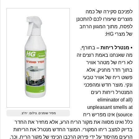
לפניכם סקירה של כמה
מוצרים שיעזרו לכם להתכונן
לפסח, מתוך המגוון הרחב
של מצרי HG:
• מנטרל ריחות –
בחורף,
מה שאנחנו באמת רוצים זה
לא ריח של מטהר אוויר
בתוך חדר מחניק, אלא
פשוט ריח של אוויר טבעי
ונקי. מוצר חדש ומהפכני
המנטרל ריחות רעים
(eliminator of all
unpleasant smells at
מסיר שומנים. צילום: יח"צ.
source) אינו מפריש ריח
כלל ואינו מסווה את מקור הריח הרע, אלא מחזיר את החדר
בדיוק למצב ריחו המקורי. המוצר החדש מנטרל את הריחות
הרעים מהיסוד על ידי פירוק הרכבו הכימי של מקור הריח, וכך,