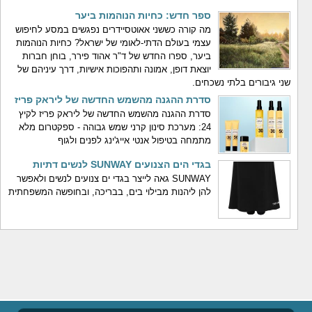
ספר חדש: כחיות הנוהמות ביער
מה קורה כששני אאוטסיידרים נפגשים במסע לחיפוש
עצמי בעולם הדתי-לאומי של ישראל? כחיות הנוהמות
ביער, ספרו החדש של ד"ר אהוד פירר, בוחן חברות
יוצאת דופן, אמונה ותהפוכות אישיות, דרך עיניהם של
שני גיבורים בלתי נשכחים.
סדרת ההגנה מהשמש החדשה של ליראק פריז
סדרת ההגנה מהשמש החדשה של ליראק פריז לקיץ
24: מערכת סינון קרני שמש גבוהה - ספקטרום מלא
מתמחה בטיפול אנטי אייג'ינג לפנים ולגוף
בגדי הים הצנועים SUNWAY לנשים דתיות
SUNWAY גאה לייצר בגדי ים צנועים לנשים ולאפשר
להן ליהנות מבילוי בים, בבריכה, ובחופשה המשפחתית