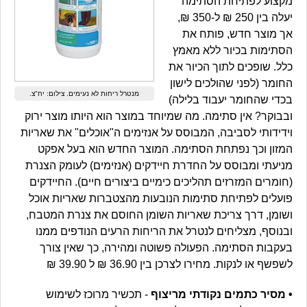
מקצוע לפתיחת הסתימה
יעלה בין 250 ₪ ל-350 ₪,
אך מוצר חדש, פותח את
הסתימות בכיור ללא מאמץ
כלל. שופכים לתוך הכיור את
החומר (לפני שהולכים לישון
מנטרל ריחות לא נעימים. צילום: יח"צ.
בכדי שהחומר יעבוד בלילה)
ובבוקר? אין סתימה. מה שמיוחד במוצר הוא היותו מוצר ירוק
וידידותי לסביבה, המבוסס על אנזימים ה"אוכלים" את שאריות
המזון וכך נפתחת הסתימה. המוצר החדש הוא בעל אפקט
מניעתי ומבוסס על החדרת חיידקים (אנזימים) לעומק הצנרת
(חומרים המזרזים תהליכים כימיים ביצורים חיים). החיידקים
פועלים לפתיחת סתימות הנובעות מהצטברות שאריות אוכל
ושומן, דרך צריכת שאריות השומן החוסם את צנרת המטבח,
ובנוסף, מצליחים לנטרל את הריחות הרעים הנודפים ממנו
בעקבות הסתימה. הפעולה פשוטה ומהירה, כך שאין צורך
לשפשף או לנקות. מחירו לצרכן בין 36.90 ₪ ל 39.90 ₪
• מסיר כתמים נקודתי מריצוף
- תכשיר מרוכז לשימוש