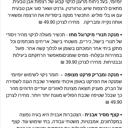
יומיומי, בעל ניחוח מרענן לניקוי קבוע של רצפות אבן טבעית.
מתאים לרצפות שיש, טרוורטין, גרניט ושאר סוגי אבן טבעית
עם או בלי פוליש. התכשיר מנקה ביסודיות את הרצפה ומשאיר
אותה נקייה ומבריקה. מחירו לצרכן 49.90 ₪
• מנקה תנורי מיקרוגל מתז
- תכשיר מעולה לניקוי מהיר ויסודי
של תנורי בישול, כיריים, משטחי בישול, אריחים מוכתמים וכל
מתקן ביתי אחר המוכתם בשומן או לכלוך קשה אחר. פועל
במהירות ובקלות- ממיס שומניםומאפשר הרחקתם ביעילות
ובבטיחות. מחירו לצרכן 39.90 ₪
• מנקה ומבריק פרקט מצופה -
חומר ניקוי לשימוש יומיומי
שמנקה את הפרקט באופן איכותי ומשאיר שכבת הגנה לשמירה
על הברק. מעניק תוצאה מצוינת לאזורים יעודיים הדוהים מהר
כך שבכל שטיפה שכבת הפוליש מוגנת יותר ויותר. מחירו לצרכן
49.90 ₪
• קצף מסיר אבנית
- הצטברות אבנית היא בעיה נפוצה
במקלחונים, אמבטיות, משטחי עבודה, בתי שימוש עוד. קצף