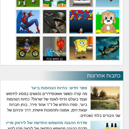
משחקי מסוקים
משחקי מכוניות
משחקי סופר מריו
משחקי כדורגל
משחקי לילדים
משחקי באבלס
משחקי מלחמה
משחקי גיבורים
בן האש ובת
משחקי טיסה
משחקי בוב ספוג
המים
משחקי אופנועים
כתבות אחרונות
ספר חדש: כחיות הנוהמות ביער
מה קורה כששני אאוטסיידרים נפגשים במסע לחיפוש
עצמי בעולם הדתי-לאומי של ישראל? כחיות הנוהמות
ביער, ספרו החדש של ד"ר אהוד פירר, בוחן חברות
יוצאת דופן, אמונה ותהפוכות אישיות, דרך עיניהם של
שני גיבורים בלתי נשכחים.
סדרת ההגנה מהשמש החדשה של ליראק פריז
סדרת ההגנה מהשמש החדשה של ליראק פריז לקיץ