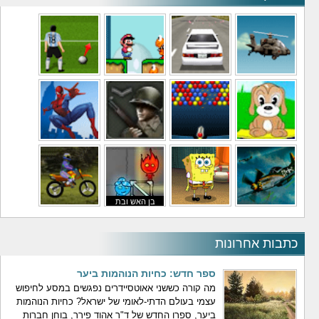
משחקי מסוקים
משחקי מכוניות
משחקי סופר מריו
משחקי כדורגל
משחקי לילדים
משחקי באבלס
משחקי מלחמה
משחקי גיבורים
בן האש ובת
משחקי טיסה
משחקי בוב ספוג
המים
משחקי אופנועים
כתבות אחרונות
ספר חדש: כחיות הנוהמות ביער
מה קורה כששני אאוטסיידרים נפגשים במסע לחיפוש
עצמי בעולם הדתי-לאומי של ישראל? כחיות הנוהמות
ביער, ספרו החדש של ד"ר אהוד פירר, בוחן חברות