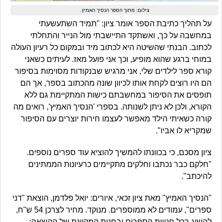
צילום: מתוך הספר הנסיך האמיץ.
על תהליך כתיבת הספר אומר ציון: "תמיד השתעשעתי
במחשבה על כך, ואשתקד התיישבתי מול הנייר והתחלתי
לכתוב. הבנתי שהשיטה היא לכתוב מיד ובמקום כל רעיון העולה
במוחי ברגע שהוא מופיע, וכך אני פועל מאז. לעיתים כשאני
קורא ספר לילדים שלי, אני מרגיש שבנקודות מסוימות בסיפור
הם היו רוצים לקחת אותו לכיוון שונה מהכתוב בספר, אך הם
תופסים את הסיפור במחשבתם כישות המתקיימת גם ללא
הקורא, ולכן לא ניתן לשנותה. בספרי 'הנסיך האמיץ', רואים מה
קורה כשאיתי הילד מאפשר לעצמו חירות יוצרים עם הסיפור
שמקריא לו אביו".
ציון מסכם, כי בכוונתו להמשיך להוציא עוד ספרים נוספים.
"חלקם כבר נכתבו וחלקים מתקיימים כרעיונות הממתינים
להיכתב".
"הנסיך האמיץ" מאת ציון זכאי, איורים: יואל פלדמן, הוצאת "דני
ספרים", עמודים לא ממוספרים. מנוקד. מחיר לצרכן 54 ש"ח,
להשיג בכל חנויות הספרים ובחנות המקוונת של ההוצאה: