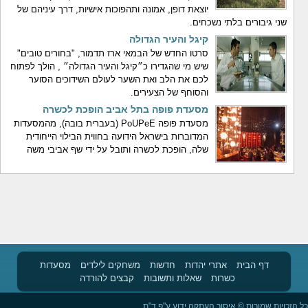
יוצאת דופן, אמונה ותהפוכות אישיות, דרך עיניהם של
שני גיבורים בלתי נשכחים.
קיגל והעיר הגדולה
סרטו החדש של הבמאי ארז תדמור, "בחורים טובים"
שיש מי שהגדירו כ״קיגל והעיר הגדולה״ , הולך לפתוח
לכם את הלב ואת השער לעולם השידוכים הסוער
והסוחף של הצעירים.
מסעדת פופה בתל אביב הופכת לכשרה
מסעדת פופה PoUPeE (בעברית בובה), מהמסעדות
המדוברות בישראל הידועה בחווית הבילוי הייחודית
שלה, הופכת לכשרה ותובל על ידי שף אביבי משה
דף הבית
אתרי יהדות
חדשות
משחקים לילדים
מסעדות
כשרות
שאלות ותשובות
קבצים להורדה
כל הזכויות שמורות © איסור העתקה ידוע ע"פ ד"ת