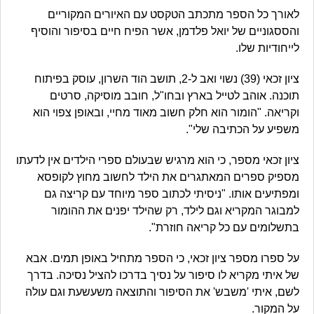
לאורך כל הספר מתכתב הטקסט עם האיורים המקוריים
והססגוניים של יואל פלדמן, אשר הפיח חיים בסיפור והוסיף
לייחודיות שלו.
ציון זכאי (39) נשוי ואב ל-2, תושב הוד השרון, עוסק בפיתוח
תוכנה. אוהב לטייל בארץ ובחו"ל, חובב מוסיקה, סרטים
וקריאה. "הומור הוא חלק חשוב מאוד מחיי, ובאופן צפוי הוא
משפיע על הכתיבה שלי".
ציון זכאי מספר, כי הוא מרגיש שבעולם ספרי הילדים אין לדעתו
מספיק ספרים המאתגרים את הילד לחשוב מחוץ לקופסא
ומפתיעים אותו. "ניסיתי לכתוב ספר מיוחד עם קריצה גם
למבוגר המקריא וגם לילד, רק שהילד יפנים את ההומור
בתשלומים עם כל קריאה חוזרת".
על ספרו מספר ציון זכאי, כי הספר מתחיל באופן תמים. אבא
של איתי מקריא לו סיפור על נסיך בדרכו להציל נסיכה. בדרך
לשם, איתי 'משבש' את הסיפור והתוצאה משעשעת וגם עולה
על המקור.