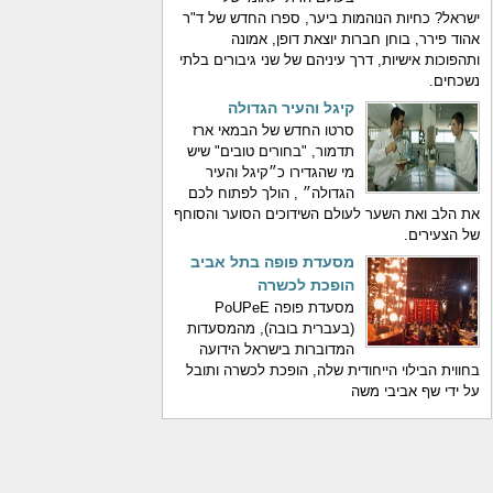
ישראל? כחיות הנוהמות ביער, ספרו החדש של ד"ר
אהוד פירר, בוחן חברות יוצאת דופן, אמונה
ותהפוכות אישיות, דרך עיניהם של שני גיבורים בלתי
נשכחים.
קיגל והעיר הגדולה
סרטו החדש של הבמאי ארז
תדמור, "בחורים טובים" שיש
מי שהגדירו כ״קיגל והעיר
הגדולה״ , הולך לפתוח לכם
את הלב ואת השער לעולם השידוכים הסוער והסוחף
של הצעירים.
מסעדת פופה בתל אביב
הופכת לכשרה
מסעדת פופה PoUPeE
(בעברית בובה), מהמסעדות
המדוברות בישראל הידועה
בחווית הבילוי הייחודית שלה, הופכת לכשרה ותובל
על ידי שף אביבי משה