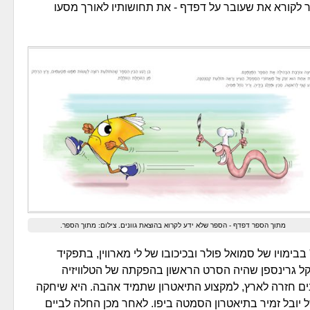
 לקורא את שעובר על דפדף - את תחושותיו לאורך מסעו
מתוך הספר דפדף - הספר שלא ידע לקרוא בהוצאת גוונים. צילום: מתוך הספר.
ורי, בסרט המלחמה "The big red one" בבימויו של סמואל פולר ובכיכובו של לי מארווין, בתפקיד
קל גרינספן שהיה הסרט הראשון בהפקתה של הטלוויזיה
כית ואשר שודר בשחור לבן. לפני 8 שנים חזרה לארץ, למקצוע התיאטרון שתמיד אהבה. היא שיחקה
 יובל זמיר בתיאטרון הסמטה ביפו. לאחר מכן החלה לביים