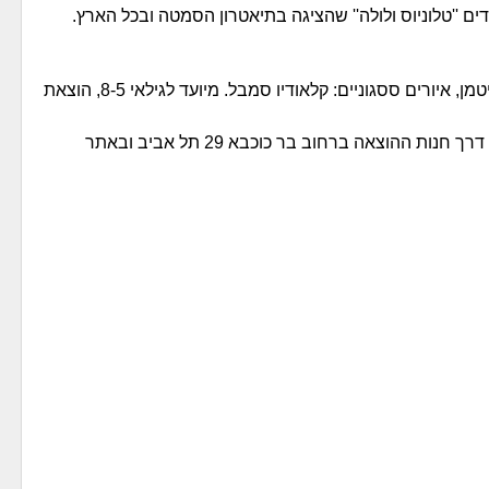
 ''טלוניוס ולולה'' שהציגה בתיאטרון הסמטה ובכל הארץ.
"דפדף הספר שלא ידע לקרוא" מאת קטי רויטמן, איורים ססגוניים: קלאודיו סמבל. מיועד לגילאי 8-5, הוצאת
מחיר: 55 ש"ח, להשיג בכל חנויות הספרים, דרך חנות ההוצאה ברחוב בר כוכבא 29 תל אביב ובאתר