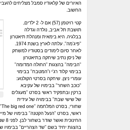
האיורים של קלאודיו סמבל מצליחים להעביר
החשוב.
קטי רויטמן (57) אם ל- 2 ילדים,
תושבת תל אביב, נולדה וגדלה
בבלגיה. היא בימאית ומנהלת תיאטרון
"פיג'מה". עלתה לארץ בשנת 1974.
לאחר סיום לימודים בסטודיו למשחק
של ניסן נתיב שיחקה בתיאטרון
"הבימה" בהצגות "החולה המדומה"
בבימוי קלוד רג'י ו"המטבח" בבימוי
עומרי ניצן. שיחקה בסרטי הקולנוע:
"כוכב השחר" בבימויו של עקיבא
ברקין ובתפקיד ראשי בסרט "מעגלים
של שישי שבת" בבימויה של עידית
שח
ראשי, בסרט "הנעל הקטנה" בבימויו של מיי
החינו
בהצגת יחיד בשם "שד הצהריים" בבימויו של