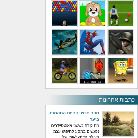
משחקי מסוקים
משחקי מכוניות
משחקי סופר מריו
משחקי כדורגל
משחקי לילדים
משחקי באבלס
משחקי מלחמה
משחקי גיבורים
משחקי טיסה
בן האש ובת
משחקי בוב ספוג
המים
משחקי אופנועים
כתבות אחרונות
ספר חדש: כחיות הנוהמות
ביער
מה קורה כששני אאוטסיידרים
נפגשים במסע לחיפוש עצמי
בעולם הדתי-לאומי של