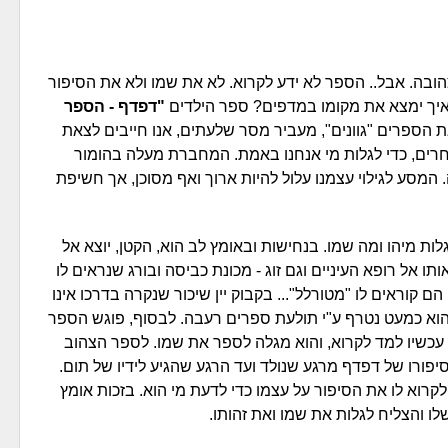
ובה. אבל.. הספר לא ידע לקרוא. לא את שמו ולא את הסיפור
איך ימצא את מקומו במדפים? ספר הילדים
"דפדף - הספר
הספרים "גוונים", מעביר מסר שלעתים, אנו חייבים לצאת
חרים, כדי לגלות מי אנחנו באמת. המחברת מעלה בהומור
המסע לגילוי עצמנו עלול להיות ארוך ואף מסוכן, אך חשיפת
ת מיהו ומה שמו. בנחישות ובאומץ לב הוא, הקטן, יוצא אל
תו אל רופא העיניים וגם זוג - מכונת כביסה ובורג שנראים לו
וראים לו "מטורלל"... בקבוק יין שיכור שנקרה בדרכו אינו
הוא כמעט נטרף ע"י תולעת ספרים רעבה. לבסוף, פוגש הספר
 עכשיו למד לקרוא, והוא מגלה לספר את שמו. לספר הצהוב
פורו של דפדף מרגע שנולד ועד הרגע שהגיע לידיו של תום.
וא לו את הסיפור על עצמו כדי לדעת מי הוא. בזכות אומץ
 והצליח לגלות את שמו ואת זהותו.