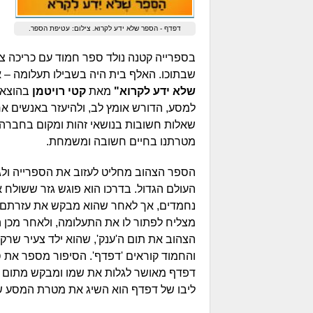
דפדף - הספר שלא ידע לקרוא. צילום: עטיפת הספר.
בספרייה קטנה נולד ספר חמוד עם כריכה צה
שבתוכו. האלף בית היה בשבילו תעלומה – 
שלא ידע לקרוא"
מאת
קטי רויטמן
בהוצאת 
למסע, הדורש אומץ לב, ולהיעזר באנשים א
שאלות חשובות בנושאי זהות ומקום בחברה. 
מטרתנו בחיים חשובה ומשמחת.
הספר הצהוב מחליט לעזוב את הספרייה ולגלו
העולם הגדול. בדרכו הוא פוגש גזר ששולח או
נחמדים, אך לאחר שהוא מבקש את עזרתם הם ק
מצליח לפתור לו את התעלומה, ולאחר מכן 
הצהוב את תום ה'ענק', שהוא ילד צעיר שרק
והחמוד קוראים 'דפדף'. הסיפור מספר את סי
דפדף מאושר לגלות את שמו ומבקש מתום לקר
ליבו של דפדף הוא השיג את מטרת המסע שלו