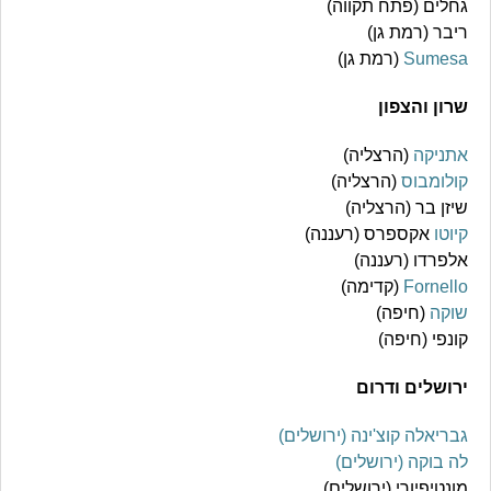
גחלים (פתח תקווה)
ריבר (רמת גן)
Sumesa
(רמת גן)
שרון והצפון
אתניקה
(הרצליה)
קולומבוס
(הרצליה)
שיזן בר (הרצליה)
קיוטו
אקספרס (רעננה)
אלפרדו (רעננה)
Fornello
(קדימה)
שוקה
(חיפה)
קונפי (חיפה)
ירושלים ודרום
גבריאלה קוצ'ינה (ירושלים)
לה בוקה (ירושלים)
מונטיפיורי (ירושלים)