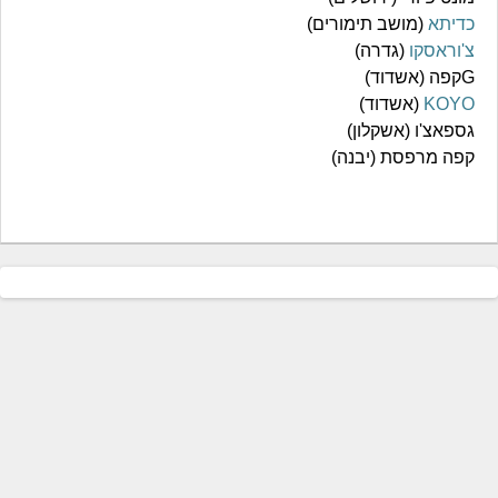
כדיתא
(מושב תימורים)
צ'וראסקו
(גדרה)
Gקפה (אשדוד)
KOYO
(אשדוד)
גספאצ'ו (אשקלון)
קפה מרפסת (יבנה)