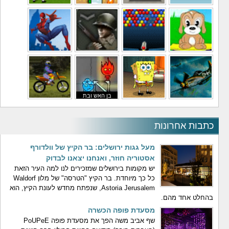
משחקי מסוקים
משחקי מכוניות
משחקי סופר מריו
משחקי כדורגל
משחקי לילדים
משחקי באבלס
משחקי מלחמה
משחקי גיבורים
בן האש ובת
משחקי טיסה
משחקי בוב ספוג
המים
משחקי אופנועים
כתבות אחרונות
מעל גגות ירושלים: בר הקיץ של וולדורף
אסטוריה חוזר, ואנחנו יצאנו לבדוק
יש מקומות בירושלים שמזכירים לנו למה העיר הזאת
כל כך מיוחדת. בר הקיץ "הטרסה" של מלון Waldorf
Astoria Jerusalem, שנפתח מחדש לעונת הקיץ, הוא
בהחלט אחד מהם.
מסעדת פופה הכשרה
שף אביב משה הפך את מסעדת פופה PoUPeE