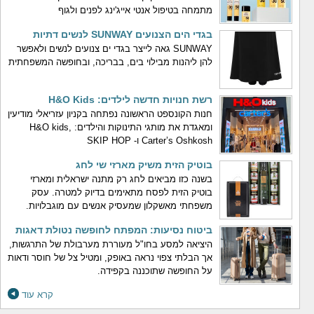
מתמחה בטיפול אנטי אייג'ינג לפנים ולגוף
בגדי הים הצנועים SUNWAY לנשים דתיות
SUNWAY גאה לייצר בגדי ים צנועים לנשים ולאפשר
להן ליהנות מבילוי בים, בבריכה, ובחופשה המשפחתית
רשת חנויות חדשה לילדים: H&O Kids
חנות הקונספט הראשונה נפתחה בקניון עזריאלי מודיעין
ומאגדת את מותגי התינוקות והילדים: H&O kids,
Carter’s Oshkosh ו- SKIP HOP
בוטיק הזית משיק מארזי שי לחג
בשנה כזו מביאים לחג רק מתנה ישראלית ומארזי
בוטיק הזית לפסח מתאימים בדיוק למטרה. עסק
משפחתי מאשקלון שמעסיק אנשים עם מוגבלויות.
ביטוח נסיעות: המפתח לחופשה נטולת דאגות
היציאה למסע בחו"ל מעוררת מערבולת של התרגשות,
אך הבלתי צפוי נראה באופק, ומטיל צל של חוסר ודאות
על החופשה שתוכננה בקפידה.
קרא עוד