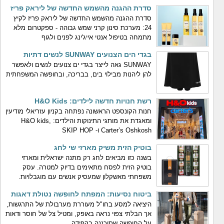
סדרת ההגנה מהשמש החדשה של ליראק פריז
סדרת ההגנה מהשמש החדשה של ליראק פריז לקיץ
24: מערכת סינון קרני שמש גבוהה - ספקטרום מלא
מתמחה בטיפול אנטי אייג'ינג לפנים ולגוף
בגדי הים הצנועים SUNWAY לנשים דתיות
SUNWAY גאה לייצר בגדי ים צנועים לנשים ולאפשר
להן ליהנות מבילוי בים, בבריכה, ובחופשה המשפחתית
רשת חנויות חדשה לילדים: H&O Kids
חנות הקונספט הראשונה נפתחה בקניון עזריאלי מודיעין
ומאגדת את מותגי התינוקות והילדים: H&O kids,
Carter’s Oshkosh ו- SKIP HOP
בוטיק הזית משיק מארזי שי לחג
בשנה כזו מביאים לחג רק מתנה ישראלית ומארזי
בוטיק הזית לפסח מתאימים בדיוק למטרה. עסק
משפחתי מאשקלון שמעסיק אנשים עם מוגבלויות.
ביטוח נסיעות: המפתח לחופשה נטולת דאגות
היציאה למסע בחו"ל מעוררת מערבולת של התרגשות,
אך הבלתי צפוי נראה באופק, ומטיל צל של חוסר ודאות
על החופשה שתוכננה בקפידה.