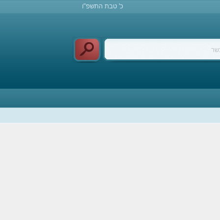
כ' טבת התשפ"ו