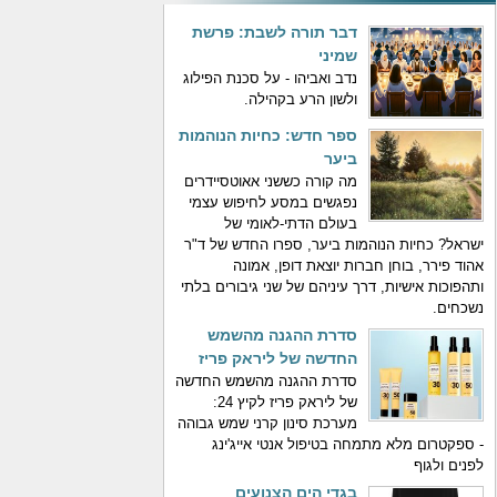
דבר תורה לשבת: פרשת
שמיני
נדב ואביהו - על סכנת הפילוג
ולשון הרע בקהילה.
ספר חדש: כחיות הנוהמות
ביער
מה קורה כששני אאוטסיידרים
נפגשים במסע לחיפוש עצמי
בעולם הדתי-לאומי של
ישראל? כחיות הנוהמות ביער, ספרו החדש של ד"ר
אהוד פירר, בוחן חברות יוצאת דופן, אמונה
ותהפוכות אישיות, דרך עיניהם של שני גיבורים בלתי
נשכחים.
סדרת ההגנה מהשמש
החדשה של ליראק פריז
סדרת ההגנה מהשמש החדשה
של ליראק פריז לקיץ 24:
מערכת סינון קרני שמש גבוהה
- ספקטרום מלא מתמחה בטיפול אנטי אייג'ינג
לפנים ולגוף
בגדי הים הצנועים