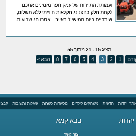
ועמותת התיירות של עמק חפר מזמינים אתכם
לקחת חלק בהפנינג חקלאות חווייתי ללא תשלום,
שיתקיים ביום חמישי ז' באייר – אסרו חג שבועות.
מציג
15 - 21
מתוך
55
ודם
1
2
3
4
5
6
7
8
הבא >
תרי יהדות
חדשות
משחקים לילדים
מסעדות כשרות
שאלות ותשובות
קבצים
יהדות
בבא קמא
צור קשר