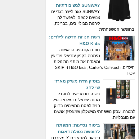
SUNWAY לנשים דתיות
SUNWAY גאה לייצר בגדי ים
צנועים לנשים ולאפשר להן
ליהנות מבילוי בים, בבריכה,
ובחופשה המשפחתית
רשת חנויות חדשה לילדים:
H&O Kids
חנות הקונספט הראשונה
נפתחה בקניון עזריאלי מודיעין
ומאגדת את מותגי התינוקות
והילדים: H&O kids, Carter’s Oshkosh ו- SKIP
HOP
בוטיק הזית משיק מארזי
שי לחג
בשנה כזו מביאים לחג רק
מתנה ישראלית ומארזי בוטיק
הזית לפסח מתאימים בדיוק
למטרה. עסק משפחתי מאשקלון שמעסיק אנשים
עם מוגבלויות.
ביטוח נסיעות: המפתח
לחופשה נטולת דאגות
היציאה למסע בחו"ל מעוררת