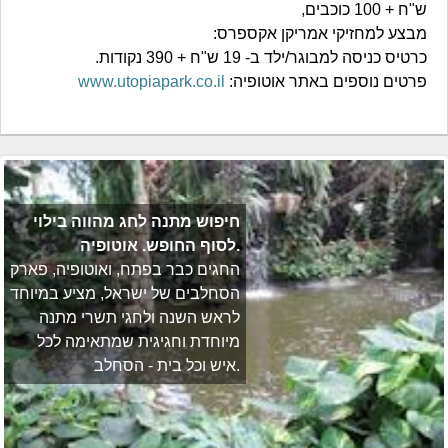
ש"ח + 100 כוכבים,
מבצע למחזיקי אמריקן אקספרס:
כרטיס כניסה למבוגר/ילד ב- 19 ש"ח + 390 נקודות.
פרטים נוספים באתר אוטופיה:
www.utopiapark.co.il
חיפוש מתנה לחג מהווה בילוי
לסוף החופש. אוטופיה.
החגים כבר בפתח, ואוטופיה, פארק
הסחלבים של ישראל, מציע במיוחד
לראש השנה ולחגי תשרי מתנה
מיוחדת וחגיגית שמתאימה לכל
איש וכל בית - הסחלב.