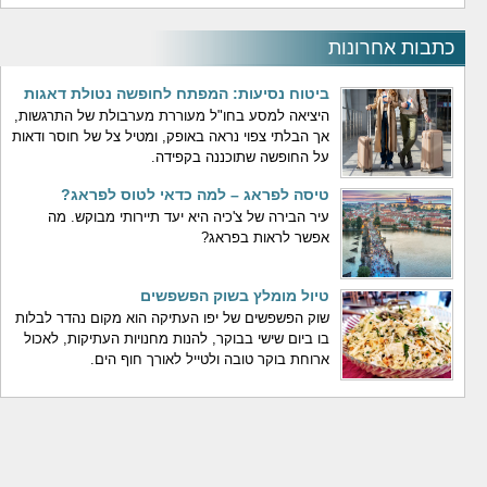
משחקי טיסה
משחקי בוב ספוג
המים
משחקי אופנועים
כתבות אחרונות
ביטוח נסיעות: המפתח לחופשה נטולת דאגות
היציאה למסע בחו"ל מעוררת מערבולת של התרגשות,
אך הבלתי צפוי נראה באופק, ומטיל צל של חוסר ודאות
על החופשה שתוכננה בקפידה.
טיסה לפראג – למה כדאי לטוס לפראג?
עיר הבירה של צ'כיה היא יעד תיירותי מבוקש. מה
אפשר לראות בפראג?
טיול מומלץ בשוק הפשפשים
שוק הפשפשים של יפו העתיקה הוא מקום נהדר לבלות
בו ביום שישי בבוקר, להנות מחנויות העתיקות, לאכול
ארוחת בוקר טובה ולטייל לאורך חוף הים.