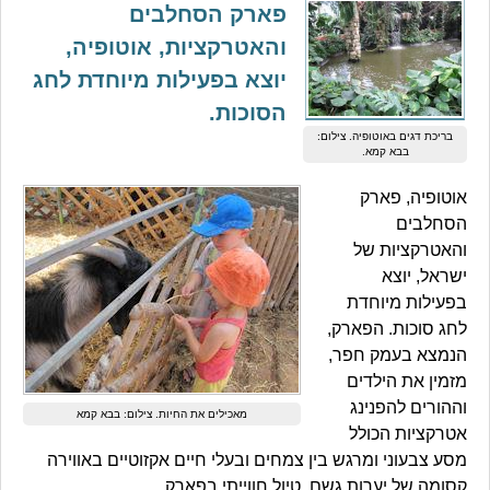
פארק הסחלבים
והאטרקציות, אוטופיה,
יוצא בפעילות מיוחדת לחג
הסוכות.
בריכת דגים באוטופיה. צילום:
בבא קמא.
אוטופיה, פארק
הסחלבים
והאטרקציות של
ישראל, יוצא
בפעילות מיוחדת
לחג סוכות. הפארק,
הנמצא בעמק חפר,
מזמין את הילדים
וההורים להפנינג
מאכילים את החיות. צילום: בבא קמא
אטרקציות הכולל
מסע צבעוני ומרגש בין צמחים ובעלי חיים אקזוטיים באווירה
קסומה של יערות גשם, טיול חווייתי בפארק.