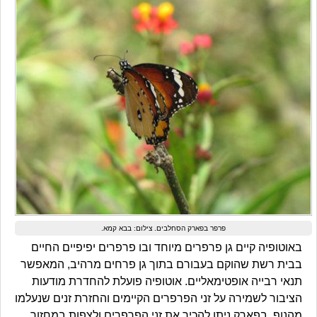
פרפר בפארק הסחלבים. צילום: בבא קמא.
באוטופיה קיים גן פרפרים מיוחד ובו פרפרים יפיפיים החיים
בבית רשת שהוקם בעבורם בתוך גן פרחים מרהיב, המאפשר
תנאי רבייה אופטימאליים. אוטופיה פועלת להחדרת מודעות
הציבור לשמירה על זני הפרפרים הקיימים והחזרת זנים שנעלמו
מהנוף. בפארק ניתן להכיר את זני הפרפרים ולצפות במחזור