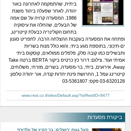
ביתית, שהתמקמה לאחרונה באור
יהודה, לאחר שפעלה ביהוד משנת
1986. המסעדה קרויה על שם אמה
של הבעלים, שהחלה את עיסוקיה
בתחום הקולינריה כבעלת קייטרינג,
ופתחה את המסעדה בעקבות ההצלחה הרבה. לתפריט סגנון
ים-תיכוני, בתוספת מגע ביתי, והוא כולל מנות בשריות
ותבשילים כמו קובה סלק, פלפלים ממולאים, קוסקוס ביתי
אמיתי ועוד. צילום: דרור כץ כרטיס ביקור BERTA ברטה Take
Away, אירועים, ביתי, בר-מסעדה, בשרים, מזרחי, משלוחים,
קייטרינג עמל 1, החרושת פינת יהדות קנדה, אור יהודה טלפון:
03-6320128 פקס: 03-5361807
www.rest.co.il/sites/Default.asp?txtRestID=9477
ביקורת מסעדות
מעל גגות ירושלים: בר הקיץ של וולדורף