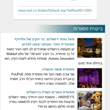
www.rest.co.il/sites/Default.asp?txtRestID=1901
ביקורת מסעדות
מעל גגות ירושלים: בר הקיץ של וולדורף
אסטוריה חוזר, ואנחנו יצאנו לבדוק
יש מקומות בירושלים שמזכירים לנו למה העיר הזאת
כל כך מיוחדת. בר הקיץ "הטרסה" של מלון Waldorf
Astoria Jerusalem, שנפתח מחדש לעונת הקיץ, הוא
בהחלט אחד מהם.
מסעדת פופה הכשרה
שף אביב משה הפך את מסעדת פופה PoUPeE
(בעברית בובה) הידועה בחווית הבילוי הרב חושית
שלה, למסעדה כשרה וייחודית
מסעדת בשרים כשרה בירושלים
HARVEY'S – מעשנת העץ היחידה באזור ירושלים
מרעננת את התפריט לכבוד הקיץ ולראשונה בארץ
מציגה סלמון בעישון עץ ארז