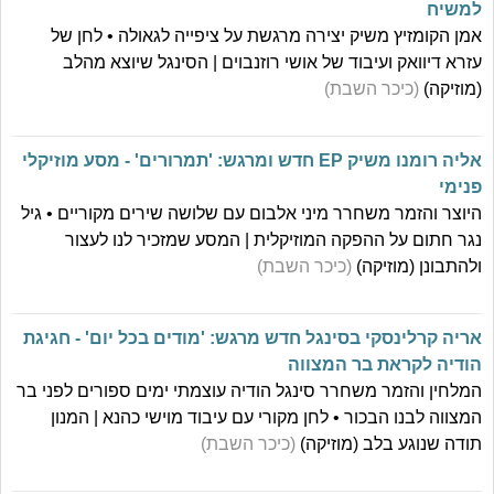
למשיח
אמן הקומזיץ משיק יצירה מרגשת על ציפייה לגאולה • לחן של
עזרא דיוואק ועיבוד של אושי רוזנבוים | הסינגל שיוצא מהלב
(מוזיקה)
(כיכר השבת)
אליה רומנו משיק EP חדש ומרגש: 'תמרורים' - מסע מוזיקלי
פנימי
היוצר והזמר משחרר מיני אלבום עם שלושה שירים מקוריים • גיל
נגר חתום על ההפקה המוזיקלית | המסע שמזכיר לנו לעצור
ולהתבונן (מוזיקה)
(כיכר השבת)
אריה קרלינסקי בסינגל חדש מרגש: 'מודים בכל יום' - חגיגת
הודיה לקראת בר המצווה
המלחין והזמר משחרר סינגל הודיה עוצמתי ימים ספורים לפני בר
המצווה לבנו הבכור • לחן מקורי עם עיבוד מוישי כהנא | המנון
תודה שנוגע בלב (מוזיקה)
(כיכר השבת)