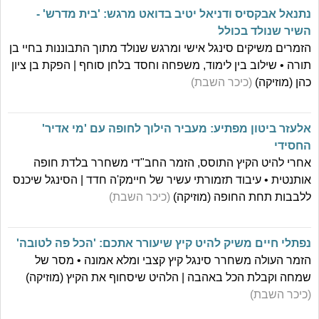
נתנאל אבקסיס ודניאל יטיב בדואט מרגש: 'בית מדרש' -
השיר שנולד בכולל
הזמרים משיקים סינגל אישי ומרגש שנולד מתוך התבוננות בחיי בן
תורה • שילוב בין לימוד, משפחה וחסד בלחן סוחף | הפקת בן ציון
כהן (מוזיקה)
(כיכר השבת)
אלעזר ביטון מפתיע: מעביר הילוך לחופה עם 'מי אדיר'
החסידי
אחרי להיט הקיץ התוסס, הזמר החב"די משחרר בלדת חופה
אותנטית • עיבוד תזמורתי עשיר של חיימק'ה חדד | הסינגל שיכנס
ללבבות תחת החופה (מוזיקה)
(כיכר השבת)
נפתלי חיים משיק להיט קיץ שיעורר אתכם: 'הכל פה לטובה'
הזמר העולה משחרר סינגל קיץ קצבי ומלא אמונה • מסר של
שמחה וקבלת הכל באהבה | הלהיט שיסחוף את הקיץ (מוזיקה)
(כיכר השבת)