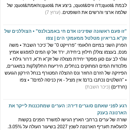
לבמת &quot;דה וויס&quot;, ביצע את &quot;והאמת&quot; של
שלמה ארצי והרשים את השופטים.
(ערוץ 7)
"זו פעם ראשונה שפינינו אדם חי באמבולנס" • הצוללנים של
זק"א בריאיון מטלטל ממעמקי הים | צפו
הפרק השני במיזם הלאומי "פרוייקט 0" של 'כיכר השבת' • משה
מנס, בעצמו צוללן חילוץ ביחידה, ירד אל קו המים למפגש אמיץ
וגלוי לב עם סגן מפקד יחידת מצולה של זק"א ת"א, דרור גילת •
מלכודות המים המתוקים בנחלים, היריעות החלקלקות במאגרים,
הפיזיקה של הזרם החוזר ונס ההצלה המטורף בנחל הירקון הגועש
• "השלטים נכתבו בדם! אין מציל - אין כניסה למים!" • צפו
(חרדים)
(כיכר השבת)
רגע לפני שאתם סוגרים דירה: הערים שמתכננות לייקר את
הארנונה בענק
שורה של ערים ברחבי הארץ הגישו למשרד הפנים בקשות
להעלאת תעריף הארנונה לשנץ 2027 בשיעור העולה על 3.05%.