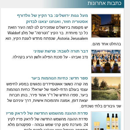
כתבות אחרונות
מעל גגות ירושלים: בר הקיץ של וולדורף
אסטוריה חוזר, ואנחנו יצאנו לבדוק
יש מקומות בירושלים שמזכירים לנו למה העיר הזאת
כל כך מיוחדת. בר הקיץ "הטרסה" של מלון Waldorf
Astoria Jerusalem, שנפתח מחדש לעונת הקיץ, הוא
בהחלט אחד מהם.
דבר תורה לשבת: פרשת שמיני
נדב ואביהו - על סכנת הפילוג ולשון הרע בקהילה.
ספר חדש: כחיות הנוהמות ביער
מה קורה כששני אאוטסיידרים נפגשים במסע לחיפוש
עצמי בעולם הדתי-לאומי של ישראל? כחיות הנוהמות
ביער, ספרו החדש של ד"ר אהוד פירר, בוחן חברות
יוצאת דופן, אמונה ותהפוכות אישיות, דרך עיניהם של
שני גיבורים בלתי נשכחים.
סדרת ההגנה מהשמש החדשה של ליראק פריז
סדרת ההגנה מהשמש החדשה של ליראק פריז לקיץ
24: מערכת סינון קרני שמש גבוהה - ספקטרום מלא