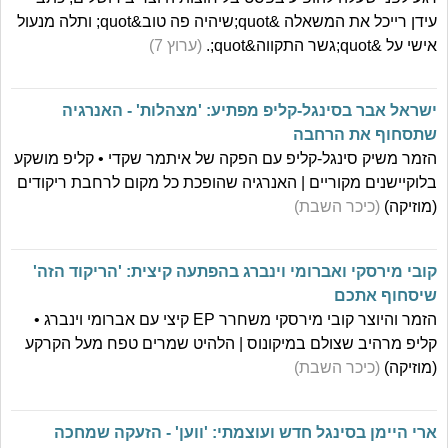
עידן רייכל את המשאלה &quot;שיהיה פה טוב&quot; ותלה מנעול
אישי על &quot;גשר התקווה&quot;.
(ערוץ 7)
ישראל אבר בסינגל-קליפ מפתיע: 'מצהלות' - האנרגיה
שתסחוף את הרחבה
הזמר משיק סינגל-קליפ עם הפקה של איתמר שקדי • קליפ מושקע
בלוקיישנים מקוריים | האנרגיה שהופכת כל מקום לרחבת ריקודים
(מוזיקה)
(כיכר השבת)
קובי מירסקי ואברומי וינברג בהפתעה קיצית: 'הריקוד הזה'
שיסחוף אתכם
הזמר והיוצר קובי מירסקי משחרר EP קיצי עם אברומי וינברג •
קליפ מרהיב שצולם במיקונוס | הלהיט שמרים טפח מעל הקרקע
(מוזיקה)
(כיכר השבת)
ארי היימן בסינגל חדש ועוצמתי: 'ווען' - הזעקה שמחכה