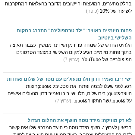
בחלק מהערים, המועצות והיישובים מדובר בהעלאות המתקרבות
לשיעור של 10%
(כיפה)
פחות מיומיים באוויר: "ילד טרמפולינה" התברג במקום
השלישי ביוטיוב
הלהיט החדש של שמחה פרידמן ושי וינר ממשיך לצבור תאוצה:
בתוך פחות מיומיים הגיע למקום השלישי במצעד הסרטונים
הפופולריים של YouTube.
(ערוץ 7)
ישי ריבו ואמיר דדון תלו מנעולים עם מסר של שלום ואחדות
רגע לפני שעלו לבמה ופתחו את פסטיבל &quot;חוצות
היוצר&quot; בירושלים, תלו ישי ריבו ואמיר דדון מנעולים אישיים
על &quot;גשר התקווה&quot;.
(ערוץ 7)
לא רק מוזיקה: מידד טסה חושף את החלום הגדול
בריאיון לערוץ 7 חשף מידד טסה כי היעד המרכזי שלו אינו קשור
לקריירה המוזיקלית ואמר כי בעוד חמש שנים הוא רוצה להיות