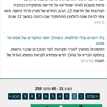
פחות משבוע לאחר שהודיעה על פרישה מתפקידה ככתבת
הצרכנות של חדשות 12, הג'וב החדש של מעיין פרתי נחשף, והוא
צפוי להיות שונה לחלוטין מהתפקיד שבו כיהנה במשך 12 שנים
(כיפה)
בלי רמזים ובלי הדלפות: המהלך חסר התקדים של פסטיגל
2026
הפסטיגל ממשיך לעורר סקרנות: לצד הכוכבים שכבר נחשפו,
בהפקה הכריזו על מהלך חדש ומפתיע לקראת המופע הגדול של
חנוכה
(סרוגים)
מציג
31 - 60
מתוך
259
< קודם
1
2
3
4
5
6
7
8
9
הבא >