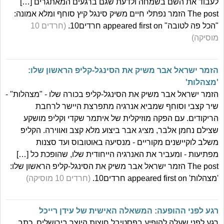
לעבוד את השם בשמחה ולדעת שגם ברגעים המאתגרים […]
The post הזמר נפתלי חיים משיק סינגל קיץ סוחף ומלא אמונה:
"הכל פה לטובה" appeared first on חרדים10.
(חרדים 10
מוסיקה)
הזמר ישראל אבר משיק את הסינגל-קליפ הראשון שלו:
'מצהלות'
הזמר ישראל אבר משיק את הסינגל-קליפ בכורה שלו - "מצהלות" -
שיר קצבי וסוחף שמביא אנרגיה מתפרצת היישר לרחבת
הריקודים. עם הפקה מוזיקלית של איתמר שקדי וקליפ מושקע
שצילם נחמן אלבר, מציג אבר ביצוע מלא קצב ואווירה. הקליפ
משלב לוקיישנים מקוריים - מנסיעה באוטובוס ועד סצנות
מפתיעות - ומעביר את האנרגיה הייחודית שלו, שהופכת כל […]
The post הזמר ישראל אבר משיק את הסינגל-קליפ הראשון שלו:
'מצהלות' appeared first on חרדים10.
(חרדים 10 מוסיקה)
רגע לפני ההופעה: המשאלה האישית של עידן רייכל
רגע לפני שעלה להופיע בפסטיבל חוצות היוצר בירושלים, כתב