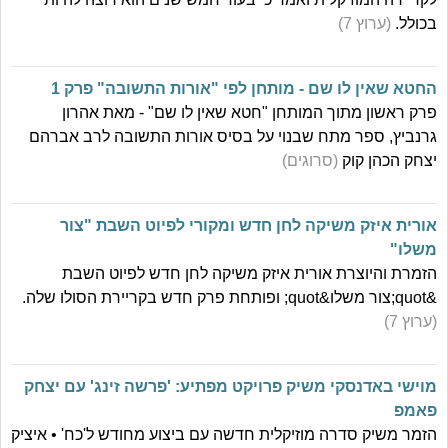
בכולל.
(ערוץ 7)
החטא שאין לו שם - מותחן לפי "אורות התשובה" פרק 1
פרק ראשון מתוך המותחן "חטא שאין לו שם" - מאת אהרון
גרנביץ, ספר מתח שבנוי על בסיס אורות התשובה לרב אברהם
יצחק הכהן קוק
(סרוגים)
אורית איזק משיקה לחן חדש ומקורי לפיוט השבת "צור
משלו"
הזמרת והיוצרת אורית איזק משיקה לחן חדש לפיוט השבת
&quot;צור משלו&quot; ופותחת פרק חדש בקריירת הסולו שלה.
(ערוץ 7)
מוישי באדנסקי משיק פרויקט מפתיע: 'פרשה זינג' עם יצחק
פאמפ
הזמר משיק סדרה מוזיקלית חדשה עם ביצוע מחודש ל'כח' • איציק