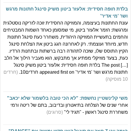
בלדת חופה חסידית: אלעזר ביטון משיק סינגל חתונות מרגש
ושר 'מי אדיר'
עונת החתונות בעיצומה, והמוזיקה החסידית זוכה לזריקה נוסטלגית
ומרגשת: הזמר אלעזר ביטון, מי שמסומן כאחד השמות המבטיחים
והחמים בתעשיית המוזיקה היהודית, משחרר כעת סינגל חתונות
חדש, מיוחד ועוצמתי. רק לאחרונה חגג ביטון את הצלחת סינגל
הקיץ התוסס שלו, שזכה לתהודה רבה ברשתות ובתחנות הרדיו.
כעת, בצעד מוזיקלי מפתיע אך מתבקש, הוא מעביר הילוך אל הלב
[…] The post בלדת חופה חסידית: אלעזר ביטון משיק סינגל
חתונות מרגש ושר 'מי אדיר' appeared first on חרדים10.
(חרדים
10 מוסיקה)
משי קלינשטיין נחשפת: "לא הכי טובה בלשמור שלא יכאב"
אחרי שנים של הצלחה בתיאטרון ובדיבוב, בתם של ריטה ורמי
משחררת סינגל ראשון - "תגיד לי"
(סרוגים)