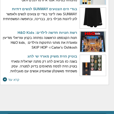
מתמחה בטיפול אנטי אייג'ינג לפנים ולגוף
בגדי הים הצנועים SUNWAY לנשים דתיות
SUNWAY גאה לייצר בגדי ים צנועים לנשים ולאפשר
להן ליהנות מבילוי בים, בבריכה, ובחופשה המשפחתית
רשת חנויות חדשה לילדים: H&O Kids
חנות הקונספט הראשונה נפתחה בקניון עזריאלי מודיעין
ומאגדת את מותגי התינוקות והילדים: H&O kids,
Carter’s Oshkosh ו- SKIP HOP
בוטיק הזית משיק מארזי שי לחג
בשנה כזו מביאים לחג רק מתנה ישראלית ומארזי
בוטיק הזית לפסח מתאימים בדיוק למטרה. עסק
משפחתי מאשקלון שמעסיק אנשים עם מוגבלויות.
קרא עוד