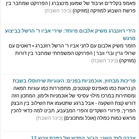
פאמפ בקלידים ועיבוד של שמעון מינצברג | הפרויקט שמחבר בין
פרשת השבוע למוזיקה (מוזיקה)
(כיכר השבת)
הידי רוזנברג משיק אלבום מיוחד: שירי אביו ר' הרשל בביצוע
מרגש
הזמר משיק אלבום עם לחני אביו ר' הרשל רוזנברג • דואטים עם
שרולי גרין וברי וובר | הפרויקט המשפחתי שמחבר בין דורות
(מוזיקה)
(כיכר השבת)
פריכות מבחוץ, אוכמניות בפנים: העוגיות שיחוסלו בשבת
הן נראות כמו מאפינס קטנטנים, מתפוררות כמו עוגיות חמאה
ומסתירות במרכז מילוי עסיסי של אוכמניות ולימון. המתכון הזה
דורש קצת השקעה - אבל ברגע שתטעמו את השילוב בין הבצק
הפריך, פירורי השקדים והפרי המבעבע, תבינו למה כדאי להכין
מראש כמות כפולה (אוכל ומתכונים)
(כיכר השבת)
עברה לצד השני: הג'וב החדש של כתבת ערוץ 12