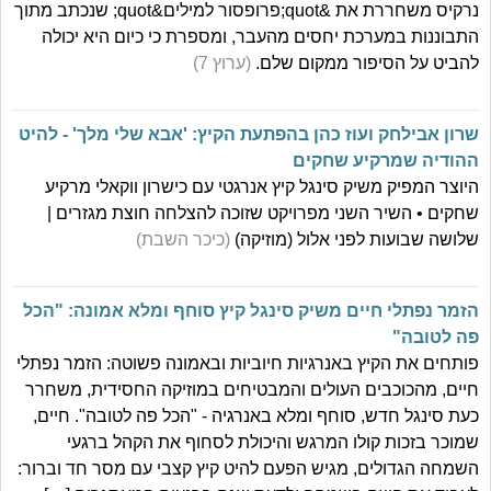
נרקיס משחררת את &quot;פרופסור למילים&quot; שנכתב מתוך
התבוננות במערכת יחסים מהעבר, ומספרת כי כיום היא יכולה
להביט על הסיפור ממקום שלם.
(ערוץ 7)
שרון אבילחק ועוז כהן בהפתעת הקיץ: 'אבא שלי מלך' - להיט
ההודיה שמרקיע שחקים
היוצר המפיק משיק סינגל קיץ אנרגטי עם כישרון ווקאלי מרקיע
שחקים • השיר השני מפרויקט שזוכה להצלחה חוצת מגזרים |
שלושה שבועות לפני אלול (מוזיקה)
(כיכר השבת)
הזמר נפתלי חיים משיק סינגל קיץ סוחף ומלא אמונה: "הכל
פה לטובה"
פותחים את הקיץ באנרגיות חיוביות ובאמונה פשוטה: הזמר נפתלי
חיים, מהכוכבים העולים והמבטיחים במוזיקה החסידית, משחרר
כעת סינגל חדש, סוחף ומלא באנרגיה - "הכל פה לטובה". חיים,
שמוכר בזכות קולו המרגש והיכולת לסחוף את הקהל ברגעי
השמחה הגדולים, מגיש הפעם להיט קיץ קצבי עם מסר חד וברור: