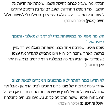
הכללי, מה שעלול לגרום לחילול השם, יש לתת את הדעת על
תושבי "ערי הנופש החרדיות" שעבורם ימי בין הזמנים עלולים
להיות סבל ממושך | עשה ולא תעשה: כך תטיילו בלי לעשות חילול
השם (מגזין)
(כיכר השבת)
חשיפה מפתיעה במשפחת בוזגלו: "אני שמאלני - ותומך
ביאיר גולן"
פוסט פוליטי שפרסם אחד מבני משפחת בוזגלו מעורר עניין
ברשת, לאחר שהצהיר כי הוא אינו מתבייש להגדיר את עצמו
כשמאלני ואף הביע תמיכה במפלגת הדמוקרטים בראשות יאיר
גולן
(סרוגים)
לא תדעו במה להתחיל: 6 מתכונים ממכרים לצאת הצום
אחרי שעות ארוכות של צום, כולם מחכים לביס הראשון - אבל אף
אחד לא רוצה להתחיל להכין עכשיו ארוחה מסובכת. בדיוק בשביל
הרגע הזה אספנו שישה מתכונים קלים, טעימים ובטוחים להצלחה
(אוכל ומתכונים)
(כיכר השבת)