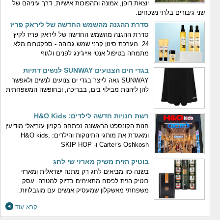
יוצאת דופן, אמונה ותהפוכות אישיות, דרך עיניהם של
שני גיבורים בלתי נשכחים.
סדרת ההגנה מהשמש החדשה של ליראק פריז
סדרת ההגנה מהשמש החדשה של ליראק פריז לקיץ
24: מערכת סינון קרני שמש גבוהה - ספקטרום מלא
מתמחה בטיפול אנטי אייג'ינג לפנים ולגוף
בגדי הים הצנועים SUNWAY לנשים דתיות
SUNWAY גאה לייצר בגדי ים צנועים לנשים ולאפשר
להן ליהנות מבילוי בים, בבריכה, ובחופשה המשפחתית
רשת חנויות חדשה לילדים: H&O Kids
חנות הקונספט הראשונה נפתחה בקניון עזריאלי מודיעין
ומאגדת את מותגי התינוקות והילדים: H&O kids,
Carter’s Oshkosh ו- SKIP HOP
בוטיק הזית משיק מארזי שי לחג
בשנה כזו מביאים לחג רק מתנה ישראלית ומארזי
בוטיק הזית לפסח מתאימים בדיוק למטרה. עסק
משפחתי מאשקלון שמעסיק אנשים עם מוגבלויות.
קרא עוד