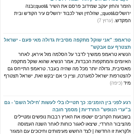
הזמר והחזן יעקב שמידוב פרסם את השיר &quot;ובנה
ירושלים&quot;, שהלחין ושר לכבוד ירושלים עיר הקודש ובית
המקדש.
(ערוץ 7)
טראמפ: "אני שוקל מתקפה מסיבית גדולה מאי פעם - ישראל
תצטרף עם אבקש"
הנשיא טראמפ ממשיך לדבר על הסלמה מול איראן. לאחר
האיומים והמתקפות הכבדות, אמר הנשיא שהוא שוקל מתקפה
מאסיבית, גדולה יותר מכל מה שהיה בעבר. טראמפ התייחס גם
להצטרפות ישראל למערכה, וציין כי אם יבקש זאת, ישראל תצטרף
מיד
(כיפה)
רגע לפני בין הזמנים: כך תטיילו בלי לעשות 'חילול השם' - גם
ב"ערי הנופש" החרדיות | מסמך חובה
בשבועות הקרובים ישטפו את הארץ רבבות נופשים ומטיילים
מהציבור החרדי, שיצאו לאגור כוחות לאחר השנה העמוסה
ולקראת זו החדשה | לצד החשש מעימותים וחיכוכים עם המגזר