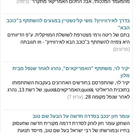
מהמעמד המלכותי, אבל החלום האמריקאי מתקרר"
(כיפה)
בדרך לאירוויזיון? משי קלינשטיין במגעים להשתתף ב"כוכב
הבא"
בתם של ריטה ורמי מצטרפת לשושלת המוזיקלית. ע"פ הדיווחים
היא צפויה להשתתף ב"כוכב הבא לאירוויזיון" - וזו תגובתה
(סרוגים)
יקיר לוי, משתתף "האמריקאים", נהרג לאחר שנפל מבית
מלון
יקיר לוי, שהתפרסם בחודשים האחרונים בעקבות השתתפותו
בתוכנית הריאליטי &quot;האמריקאים&quot; של רשת 13, נהרג
לאחר שנפל מקומה 28.
(ערוץ 7)
עומר חזן יככב בסדרה חדשה על הבעל שם טוב
השחקן עומר חזן לוהק לסדרת דרמה מקורית חדשה שתעסוק
בחייו ובמורשתו של רבי ישראל בעל שם טוב, מייסד תנועת