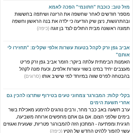
מזל טוב: כוכבת "חתונמי" הפכה לאמא
מספר חודשים לאחר שחשפה את הריונה ושיתפה בחששות
ובהתרגשות, ניצן שיק הודיעה כי ילדה את בנה הראשון וחשפה
תמונה ראשונה מבית החולים לצד בן זוגה
(כיפה)
אביב גפן זרק לקהל בטעות עשרות אלפי שקלים: "תחזירו לי
אותם"
האמנות הבימתית עלתה ביוקר: הזמר אביב גפן זרק פריט
מעצבים יחיד במינו בשווי עשרות אלפים, וכעת פונה לקהל
בהבטחה לפרס שווה במיוחד למי שישיב אותו
(סרוגים)
בקלי קלות: המבורגר צמחוני טעים בטירוף שתרצו להכין גם
אחרי תשעת הימים
ערב תשעה באב כבר מחר, ורבים נוהגים להימנע מאכילת בשר
בימים שלפני הצום. אם גם אתם מחפשים ארוחה משביעה,
חגיגית ומפתיעה - המתכון הזה להמבורגר פטריות, שעועית ואגוזים
עשוי להפוך ללהיט החדש של הקיץ
(כיפה)