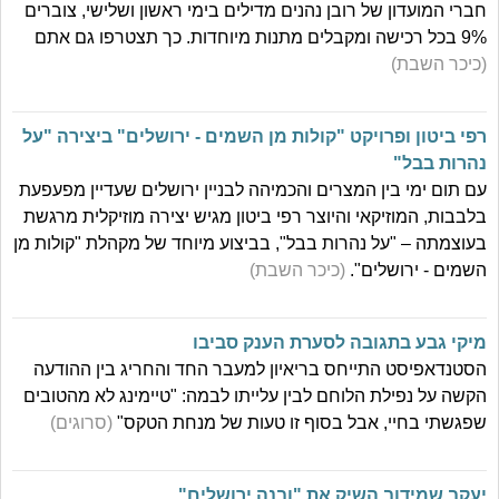
חברי המועדון של רובן נהנים מדילים בימי ראשון ושלישי, צוברים
9% בכל רכישה ומקבלים מתנות מיוחדות. כך תצטרפו גם אתם
(כיכר השבת)
רפי ביטון ופרויקט "קולות מן השמים - ירושלים" ביצירה "על
נהרות בבל"
עם תום ימי בין המצרים והכמיהה לבניין ירושלים שעדיין מפעפעת
בלבבות, המוזיקאי והיוצר רפי ביטון מגיש יצירה מוזיקלית מרגשת
בעוצמתה – "על נהרות בבל", בביצוע מיוחד של מקהלת "קולות מן
השמים - ירושלים".
(כיכר השבת)
מיקי גבע בתגובה לסערת הענק סביבו
הסטנדאפיסט התייחס בריאיון למעבר החד והחריג בין ההודעה
הקשה על נפילת הלוחם לבין עלייתו לבמה: "טיימינג לא מהטובים
שפגשתי בחיי, אבל בסוף זו טעות של מנחת הטקס"
(סרוגים)
יעקב שמידוב השיק את "ובנה ירושלים"