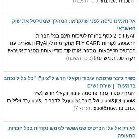
התוכנית משתנה!
(כיכר השבת)
אל תזמינו טיסה לפני שתקראו: המהלך שמטלטל את שוק
האשראי
FlyAll פי 2 כסף בחזרה לטיסות חינם בכל חברות
התעופה. לקוחות FLY CARD מתקדמים ל-FlyAll ונשארים עם
הכרטיס הקייםאותו מספר, אותו קוד סודי ואותה מסגרת אשראי!
רק התוכנית משתנה!
(כיכר השבת)
ספיר גזבר פרסמה עיבוד ווקאלי חדש ל"ציון": "כל צליל נכתב
בדמעות" | שירת נשים
הזמרת ספיר גזבר פרסמה עיבוד ווקאלי חדש לשיר
&quot;ציון&quot; של בוצר ז&quot;ל. לדבריה, &quot;כל צליל בו
נכתב בדמעות&quot;.
(ערוץ 7)
לא רק אל על: הכרטיס שמאפשר לממש נקודות בכל חברות
התעופה