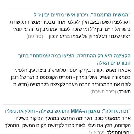
"המשיח מרוממה": זיכרון אישי מחיים יבין ז"ל
רגע לפני תשעה באב הלך לעולמו אחד מבכירי אנשי התקשורת
בישראל חיים יבין ז"ל ומי שזכה לעבוד עמו מבין מי זה עיתונאי
רציני שגם יודע לצחוק על עצמו ברגע הנכון
(סרוגים)
הקציצה היא רק ההתחלה: הציצו במה שמסתתר בתוך
הבורגרים האלה
אסאדו מעושן, קורנדביף קריספי, סלופי ג׳ו, ביצת עין, חלפיניו
בטמפורה ואפילו איולי כמהין - תפריט הקונספט בורגר של רובן
לוקח את ההמבורגר הרבה מעבר לקציצה בלחמנייה (חדשות
האוכל)
(כיכר השבת)
"זכות גדולה": מאמן ה-MMA התרגש בשילה - וחלץ את נעליו
אחד ממאמני כוכבי הלחימה התרגש במהלך הביקור בשילה
הקדומה, חלץ את נעליו לאות כבוד לקדושת מקום המשכן, התהלך
יחף והתפלל.
(ערוץ 7)