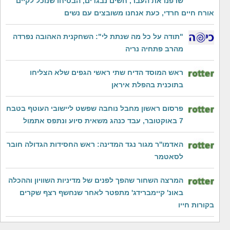
שרפנו את העבר, חשים נבגדים, הבטיחו שנוכל לקיים
אורח חיים חרדי, כעת אנחנו משובצים עם נשים
"תודה על כל מה שנתת לי": השחקנית האהובה נפרדה
מהרב פתחיה נריה
ראש המוסד הדיח שתי ראשי הגפים שלא הצליחו
בתוכנית בהפלת איראן
פרסום ראשון מחבל נוחבה שפשט ליישובי העוטף בטבח
7 באוקטובר, עבד כנהג משאית סיוע ונתפס אתמול
האדמו''ר מגור נגד המדינה: ראש החסידות הגדולה חובר
לסאטמר
המרצה השחור שהפך לפנים של מדיניות השוויון וההכלה
באונ' קיימברידג' מתפטר לאחר שנחשף רצף שקרים
בקורות חייו