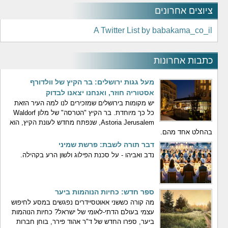
ציוצים אחרונים
A Twitter List by babakama_co_il
כתבות אחרונות
מעל גגות ירושלים: בר הקיץ של וולדורף
אסטוריה חוזר, ואנחנו יצאנו לבדוק
יש מקומות בירושלים שמזכירים לנו למה העיר הזאת
כל כך מיוחדת. בר הקיץ "הטרסה" של מלון Waldorf
Astoria Jerusalem, שנפתח מחדש לעונת הקיץ, הוא
בהחלט אחד מהם.
דבר תורה לשבת: פרשת שמיני
נדב ואביהו - על סכנת הפילוג ולשון הרע בקהילה.
ספר חדש: כחיות הנוהמות ביער
מה קורה כששני אאוטסיידרים נפגשים במסע לחיפוש
עצמי בעולם הדתי-לאומי של ישראל? כחיות הנוהמות
ביער, ספרו החדש של ד"ר אהוד פירר, בוחן חברות