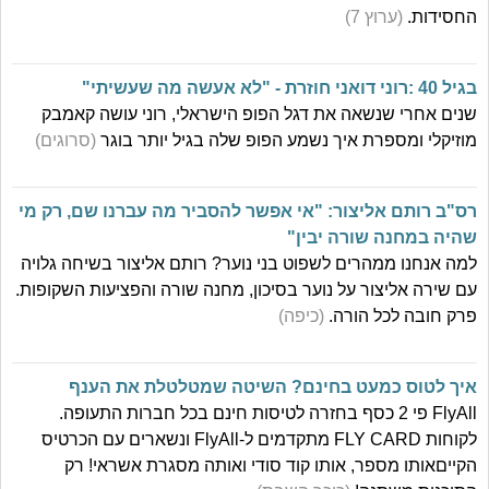
החסידות.
(ערוץ 7)
בגיל 40 :רוני דואני חוזרת - "לא אעשה מה שעשיתי"
שנים אחרי שנשאה את דגל הפופ הישראלי, רוני עושה קאמבק
מוזיקלי ומספרת איך נשמע הפופ שלה בגיל יותר בוגר
(סרוגים)
רס"ב רותם אליצור: "אי אפשר להסביר מה עברנו שם, רק מי
שהיה במחנה שורה יבין"
למה אנחנו ממהרים לשפוט בני נוער? רותם אליצור בשיחה גלויה
עם שירה אליצור על נוער בסיכון, מחנה שורה והפציעות השקופות.
פרק חובה לכל הורה.
(כיפה)
איך לטוס כמעט בחינם? השיטה שמטלטלת את הענף
FlyAll פי 2 כסף בחזרה לטיסות חינם בכל חברות התעופה.
לקוחות FLY CARD מתקדמים ל-FlyAll ונשארים עם הכרטיס
הקייםאותו מספר, אותו קוד סודי ואותה מסגרת אשראי! רק