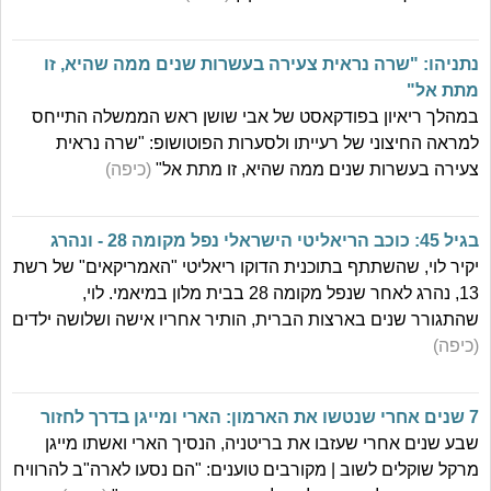
נתניהו: "שרה נראית צעירה בעשרות שנים ממה שהיא, זו
מתת אל"
במהלך ריאיון בפודקאסט של אבי שושן ראש הממשלה התייחס
למראה החיצוני של רעייתו ולסערות הפוטושופ: "שרה נראית
צעירה בעשרות שנים ממה שהיא, זו מתת אל"
(כיפה)
בגיל 45: כוכב הריאליטי הישראלי נפל מקומה 28 - ונהרג
יקיר לוי, שהשתתף בתוכנית הדוקו ריאליטי "האמריקאים" של רשת
13, נהרג לאחר שנפל מקומה 28 בבית מלון במיאמי. לוי,
שהתגורר שנים בארצות הברית, הותיר אחריו אישה ושלושה ילדים
(כיפה)
7 שנים אחרי שנטשו את הארמון: הארי ומייגן בדרך לחזור
שבע שנים אחרי שעזבו את בריטניה, הנסיך הארי ואשתו מייגן
מרקל שוקלים לשוב | מקורבים טוענים: "הם נסעו לארה"ב להרוויח