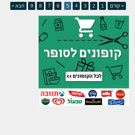
< קודם
1
2
3
4
5
6
7
8
9
הבא >