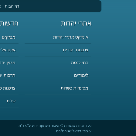
דף הבית
א
אתרי יהדות
חדשות 
אינדקס אתרי יהדות
מבזקים
צרכנות יהודית
אקטואליה
בתי כנסת
מגזין יהד
לימודים
תרבות יה
מסעדות כשרות
צרכנות כ
שו"ת
כל הזכויות שמורות © איסור העתקה ידוע ע"פ ד"ת
עיצוב:
דניאל שטרנליכט