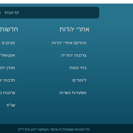
דף הבית
א
אתרי יהדות
חדשות 
אינדקס אתרי יהדות
מבזקים
צרכנות יהודית
אקטואליה
בתי כנסת
מגזין יהד
לימודים
תרבות יה
מסעדות כשרות
צרכנות כ
שו"ת
כל הזכויות שמורות © איסור העתקה ידוע ע"פ ד"ת