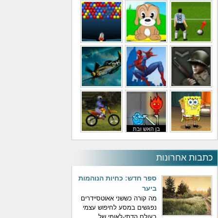
משחקי מסוקים
משחקי מכוניות
משחקי סופר מריו
משחקי כדורגל
משחקי לילדים
משחקי באבלס
משחקי מלחמה
משחקי גיבורים
משחקי טיסה
בן האש ובת
משחקי בוב ספוג
המים
משחקי אופנועים
כתבות אחרונות
ספר חדש: כחיות הנוהמות
ביער
מה קורה כששני אאוטסיידרים
נפגשים במסע לחיפוש עצמי
בעולם הדתי-לאומי של