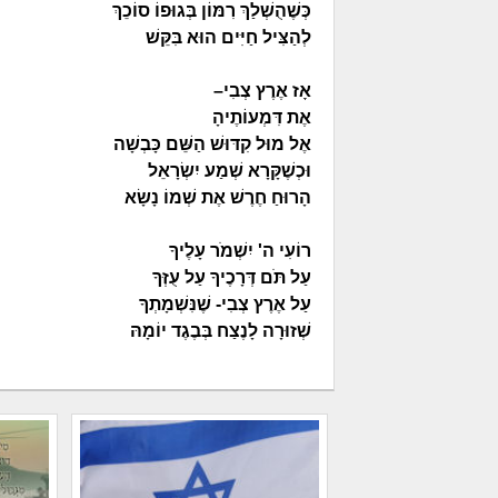
כְּשֶׁהֻשְׁלַךְ רִמּוֹן בְּגוּפוֹ סוֹכֵךְ
לְהַצִּיל חַיִּים הוּא בִּקֵּשׁ
אָז אֶרֶץ צְבִי–
אֶת דִּמְעוֹתֶיהָ
אֶל מוּל קִדּוּשׁ הַשֵּׁם כָּבְשָׁה
וּכְשֶׁקָּרָא שְׁמַע יִשְׂרָאֵל
הָרוּחַ חֶרֶשׁ אֶת שְׁמוֹ נָשָׂא
רוֹעִי ה' יִשְׁמֹר עָלֶיךָ
עַל תֹּם דְּרָכֶיךָ עַל עֻזְּךָ
עַל אֶרֶץ צְבִי- שֶׁנִּשְׁמָתְךָ
שְׁזוּרָה לָנֶצַח בְּבֶגֶד יוֹמָהּ