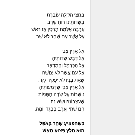
בַּחֲצִי הַלַּיְלָה עוֹבֶרֶת
בִּשְׂדוֹתֵינוּ רוּחַ שָׁרָב
עֲרָבָה אִלֶּמֶת תַּרְכִּין אָז רֹאשׁ
עַל אֲשֶׁר עִם שַׁחַר לֹא שָׁב
אֶל אֶרֶץ צְבִי
אֶל דְּבַשׁ שְׂדוֹתֶיהָ
אֶל הַכַּרְמֶל וְהַמִּדְבָּר
אֶל עַם אֲשֶׁר לֹא יֶחֱשֶׁה
שֶׁאֶת בָּנָיו לֹא יַפְקִיר לְזָר,
אֶל אֶרֶץ צְבִי שֶׁדִּמְעוֹתֶיהָ
נוֹשְׁרוֹת עַל שְׂדֵה חַמָּנִיּוֹת
שֶׁעִצְּבוֹנָהּ וּשְׂשׂוֹנָהּ
הֵם שְׁתִי וָעֵרֶב בְּבֶגֶד יוֹמָהּ.
כְּשֶׁהִפְצִיעַ שַׁחַר בָּאֹפֶל
הוּא חִלֵּץ פָּצוּעַ מֵאֵשׁ