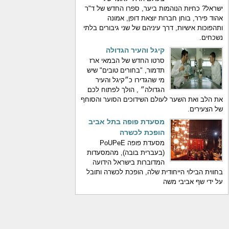
ישראל? כחיות הנוהמות ביער, ספרו החדש של ד"ר
אהוד פירר, בוחן חברות יוצאת דופן, אמונה
ותהפוכות אישיות, דרך עיניהם של שני גיבורים בלתי
נשכחים.
קיגל והעיר הגדולה
סרטו החדש של הבמאי ארז
תדמור, "בחורים טובים" שיש
מי שהגדירו כ״קיגל והעיר
הגדולה״ , הולך לפתוח לכם
את הלב ואת השער לעולם השידוכים הסוער והסוחף
של הצעירים.
מסעדת פופה בתל אביב
הופכת לכשרה
מסעדת פופה PoUPeE
(בעברית בובה), מהמסעדות
המדוברות בישראל הידועה
בחווית הבילוי הייחודית שלה, הופכת לכשרה ותובל
על ידי שף אביבי משה