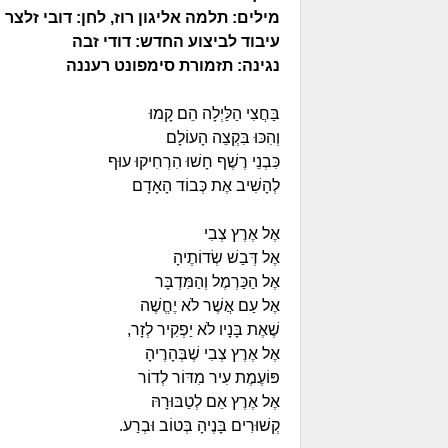
מילים: תלמה אליגון רוז, לחן: דובי זלצר
עיבוד לביצוע החדש: דודי זבה
נגינה: תזמורת סימפונט רעננה
בַּחֲצִי הַלַּיְלָה הֵם קָמוּ
וְהִכּוּ בִּקְצֵה הָעוֹלָם
כִּבְנֵי רֶשֶׁף חָשׁוּ הִרְחִיקוּ עוּף
לְהָשִׁיב אֶת כְּבוֹד הָאָדָם
אֶל אֶרֶץ צְבִי
אֶל דְּבַשׁ שְׂדוֹתֶיהָ
אֶל הַכַּרְמֶל וְהַמִּדְבָּר
אֶל עַם אֲשֶׁר לֹא יֶחֱשֶׁה
שֶׁאֶת בָּנָיו לֹא יַפְקִיר לְזָר,
אֶל אֶרֶץ צְבִי שֶׁבְּהָרֶיהָ
פּוֹעֶמֶת עִיר מִדּוֹר לְדוֹר
אֶל אֶרֶץ אֵם לְטַבּוּרָהּ
קְשׁוּרִים בָּנֶיהָ בְּטוֹב וּבְרַע.