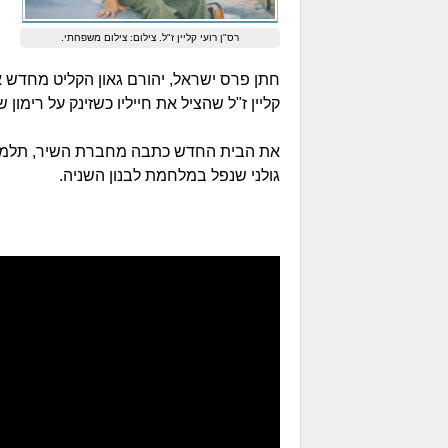
רס"ן רועי קליין ז"ל. צילום: צילום משפחתי.
חתן פרס ישראל, יהורם גאון הקליט מחדש א
קליין ז"ל שהציל את חייליו כשזינק על רימון
גולני שנפל במלחמת לבנון השניה.