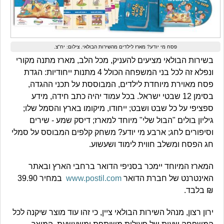
פסח מי יודע? מארז לילדים מהשירות הבולאי. צילום: יח"צ.
בשירות הבולאי מציעים להעניק, מכל הלב, מארז מתנה מקורי
ונפלא זה לכל בני המשפחה הכולל 4 מתנות ייחודיות: הגדת
פסח מאוירת מיוחדת לילדים, המבוססת על תכני ההגדה,
בסימן 12 שבטי ישראל. בכל עמוד יהיה כתב חידה, מידע
ספציפי על כל שבט ושבט; ייחודו, מיקומו בארץ והסמל שלו;
גיליון בולים "הבול שלי" מיוחד למארז; דיסק שמע - שירים
וסיפורים לחג; ארבע מי יודע? משחק קלפים המבוסס על סמלי
חג הפסח ומשלב חווית לימוד ושעשוע.
המארז המיוחד יימכר בסניפי הדואר ברחבי הארץ ובאתר
האינטרנט של חברת הדואר
www.postil.com
במחיר 39.90
₪ בלבד.
ירון רצון, מנהל השירות הבולאי ציין, כי זהו עוד מוצר שיקנה לכל