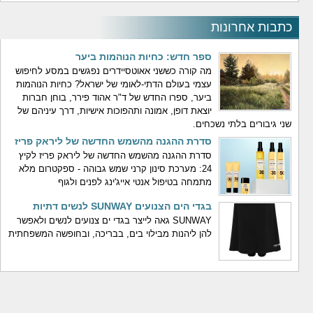
כתבות אחרונות
ספר חדש: כחיות הנוהמות ביער
מה קורה כששני אאוטסיידרים נפגשים במסע לחיפוש
עצמי בעולם הדתי-לאומי של ישראל? כחיות הנוהמות
ביער, ספרו החדש של ד"ר אהוד פירר, בוחן חברות
יוצאת דופן, אמונה ותהפוכות אישיות, דרך עיניהם של
שני גיבורים בלתי נשכחים.
סדרת ההגנה מהשמש החדשה של ליראק פריז
סדרת ההגנה מהשמש החדשה של ליראק פריז לקיץ
24: מערכת סינון קרני שמש גבוהה - ספקטרום מלא
מתמחה בטיפול אנטי אייג'ינג לפנים ולגוף
בגדי הים הצנועים SUNWAY לנשים דתיות
SUNWAY גאה לייצר בגדי ים צנועים לנשים ולאפשר
להן ליהנות מבילוי בים, בבריכה, ובחופשה המשפחתית