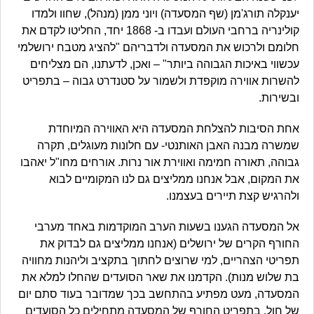
יענקלה תורג'מן (שף המסעדה) ויוני ממן (מנהל), שחוו ולמדו
קולינריה ברחבי העולם ועבדו ב- 1868 יחד, החליטו לקדם את
חלומם ולרכוש את המסעדה ולדבריהם "להציג מטבח ירושלמי
עכשווי באיכות הגבוהה ביותר" – ואכן, לדעתנו, הם מצליחים
להשרות אווירה מוקפדת ולשמור על סטנדרט גבוה – בתפריט
ובשירות.
אחת הסיבות להצלחת המסעדה היא האווירה המיוחדת
שמשרה מבנה האבן האותנטי- עם חלונות מעוגלים, תקרה
גבוהה, תאורה חמימה ואווירת אור נרות. אורחים מחו"ל יאהבו
את המקום, אבל אנחנו ממליצים גם לנו המקומיים לבוא
ולהרגיש קצת תיירים בעצמנו.
אל המסעדה הגענו בשעות הערב המוקדמות באחד מערבי
החורף הקרים של ירושלים (אנחנו ממליצים גם לבדוק את
תפריטי הצהריים, למי שרוצים לחתוך בתקציב וליהנות מחוויה
בת שלוש מנות). הקדמנו את שאר הסועדים שהחלו למלא את
המסעדה, מעט מפתיע בהתחשב בכך שמדובר בעוד סתם יום
של חול. בתפריט החורף של המסעדה מתחילים כל הסועדים