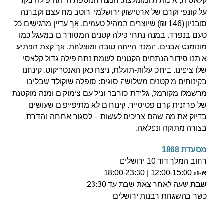
קלאסית, איכותית ומומלצת. המנה הנוספת הייתה פילה בקר
על קונפי וקרם של ארטישוק ירושלמי, רוטב מח עצם וקברנה
סובניון (146 ₪) שיוצרים תמהיל טעמים, אך עדיין מרגישים כל
טעם בנפרד. במנה נתחי פילה קטנים המסודרים במעגל כמו
מונומנט אבנים. המנה הייתה טובה ומוצלחת, אך קצת הפתיע
אותנו סידור הנתחים הקטנים לעומת נתח פילה גדול קלאסי
שלו ציפינו. ביחס עלות-תועלת, ניצח כאן האנטריקוט. קינחנו
בקינוחים מוקטנים משלושה סוגים: סופלה שוקולד שבליבו
מרשמלו מקורמל, גלידת סורבה וניל עם צימוקים ומנה מוקטנת
של פחזנית קרם פטיסייר. קינוחים לא מתיפייפים שעושים
בדיוק את מה שהם צריכים לעשות – לסגור ארוחה נהדרת
בצורה מתוקה ונפלאה.
מסעדת 1868
רחוב המלך דוד 10 ירושלים
א-ה
12:00-15:00 | 18:00-23:30
שבת
שעה לאחר צאת שבת עד 23:30
כשר בהשגחת רבנות ירושלים