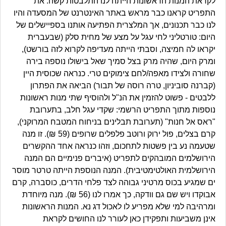
לקראת המנות הראשונות הייתה לנו התלבטות קשה. את
התפריט קראנו כבר מראש באתר האינטרנט של המסעדה והיו
לנו כבר תכנונים, אך המלצרית הפתיעה אותנו בספיישלים של
היום: טורטליני לחי עגל על מצע של מחית סלק (שבעברית
יקראו לה חמיצה, וסבתי הייתה מעדיפה לקרוא לזה בורשט),
ומרק היום, שהיה מרק בצל סמיך שאל בישולו נוספה בירה
שחורה ולצידו מאפה/לחם צימוקים טרי. כנראה שכוסית היין
(קברנה סוביניון, טרה רוסה של תבור) הביאה את הפתרון
ללבטים - פשוט להזמין את הנ"ל ולהוסיף שתי מנות ראשונות
נוספות מתוך התפריט הרשמי: שקדי עגל חלב, בתערובת
"ראס אל חנות" (תערובת תבלינים בניחוח המטבח המרוקני),
קרם בצלים, פול ירוק ורוטב פלפלים שרופים (59 ₪). זו מנה
שטעמה נע בין פשטות לתחכום, וזהו כנראה אחד ההקשרים
הירושלמים המובהקים לתפריט (איברים פנימיים הם המנה
הירושלמית האולטימטיבית). המנה הנוספת הייתה טרטר מוסר
ים שמגיע בכוס מרטיני גבוהה לצד פלחי הדרים, כוסברה, קרם
אבוקדו ויש שם גם וודקה, כך אמרו לנו (56 ₪). מנה מיוחדת
ומרהיבה למי שלא מפריע לו לאכול דג נא. המנות הראשונות
אינן משביעות ותפקידן כאן לעורר לנו החושים לקראת