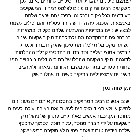
לצמצם סיכונים ולהגדיל את הסיכויים לרווחים נאים, ולכן
משקיעים רבים וותיקים פונים לפלטפורמה זו. המשקיעים
מעודכנים מכל מקום ובכל זמן בפרטי ההשקעה שלהם,
באמצעות הטכנולוגיה החדישה והדיגיטלית, והם יכולים לשנות
לבצע שינויים במדיניות ההשקעה שלהם בקלות ובמהירות.
הטכנולוגיה המתקדמת מסוגלת לבנות תיק השקעות שיניב
תשואה מקסימלית לכל רמת סיכון שהלקוח בוחר ולנטרל
גורמים אמוציונאליים וסביבתיים בתהליכי קבלת ההחלטות.
לדוגמה, תיקי השקעות שנוהלו על בסיס מודלים רובוטיים ספגו
פחות הפסדים בתחילת משבר הקורונה, מאחר ולא הגיבו
בשינויים אמוציונליים בתיקים לשינויים שחלו בשוק.
זמן שווה כסף
ישנם אנשים רבים המחזיקים בחסכונות, אותם הם מעוניינים
להשקיע, ולא תמיד מצליחים לעשות זאת בצורה יעילה, לעיתים
מחוסר זמן. עבור אנשים כאלה קיים פתרון של ניהול תיק
השקעות על ידי חברה מנוסה, עליה תוכלו לסמוך שהכסף
שלכם בידיים טובות ואתם פנויים לעיסוקיכם בראש שקט.