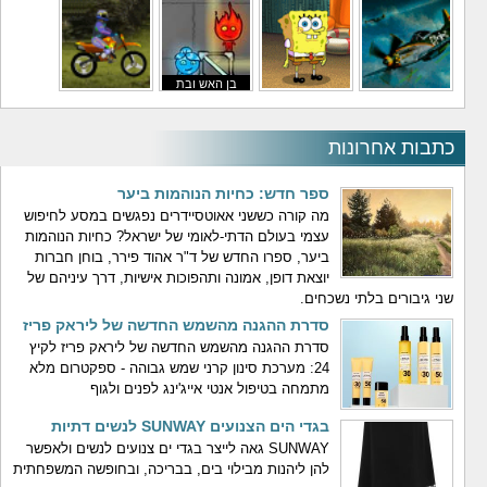
משחקי לילדים
משחקי באבלס
משחקי מלחמה
משחקי גיבורים
בן האש ובת
משחקי טיסה
משחקי בוב ספוג
המים
משחקי אופנועים
כתבות אחרונות
ספר חדש: כחיות הנוהמות ביער
מה קורה כששני אאוטסיידרים נפגשים במסע לחיפוש
עצמי בעולם הדתי-לאומי של ישראל? כחיות הנוהמות
ביער, ספרו החדש של ד"ר אהוד פירר, בוחן חברות
יוצאת דופן, אמונה ותהפוכות אישיות, דרך עיניהם של
שני גיבורים בלתי נשכחים.
סדרת ההגנה מהשמש החדשה של ליראק פריז
סדרת ההגנה מהשמש החדשה של ליראק פריז לקיץ
24: מערכת סינון קרני שמש גבוהה - ספקטרום מלא
מתמחה בטיפול אנטי אייג'ינג לפנים ולגוף
בגדי הים הצנועים SUNWAY לנשים דתיות
SUNWAY גאה לייצר בגדי ים צנועים לנשים ולאפשר
להן ליהנות מבילוי בים, בבריכה, ובחופשה המשפחתית