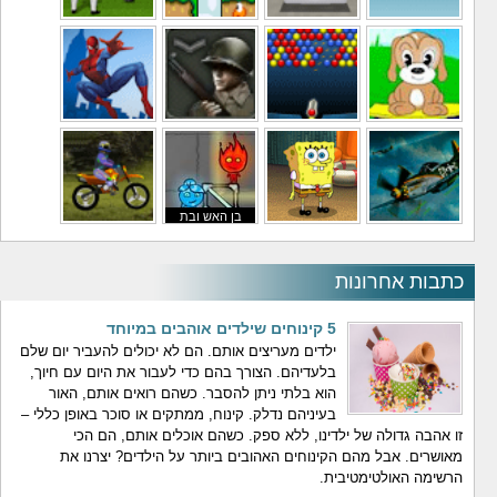
משחקי מסוקים
משחקי מכוניות
משחקי סופר מריו
משחקי כדורגל
משחקי לילדים
משחקי באבלס
משחקי מלחמה
משחקי גיבורים
בן האש ובת
משחקי טיסה
משחקי בוב ספוג
המים
משחקי אופנועים
כתבות אחרונות
5 קינוחים שילדים אוהבים במיוחד
ילדים מעריצים אותם. הם לא יכולים להעביר יום שלם
בלעדיהם. הצורך בהם כדי לעבור את היום עם חיוך,
הוא בלתי ניתן להסבר. כשהם רואים אותם, האור
בעיניהם נדלק. קינוח, ממתקים או סוכר באופן כללי –
זו אהבה גדולה של ילדינו, ללא ספק. כשהם אוכלים אותם, הם הכי
מאושרים. אבל מהם הקינוחים האהובים ביותר על הילדים? יצרנו את
הרשימה האולטימטיבית.