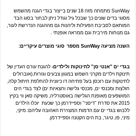
SunWay מתמחה מזה 18 שנים בייצור בגדי הגנה מהשמש
מסוגי בדים שונים כך שבכל גיל וגודל ניתן לבחור בסוג הבד
המותאם לסביבת הפעילות וליהנות גם מההגנה הנדרשת לעור,
גם מנוחות מירבית וגם ממראה אופנתי .
השנה מציעה SunWay מספר סוגי מוצרים עיקריים:
בגדי ים "אנטי סן" לתינוקות ולילדים-
להגנת עורם העדין של
תינוקת וילדים מקרני השמש במגוון צבעים וגזרות.(אוברולים
לתינוקות עם רוכסן בעל פתיחה דו כיוונית להחלפת חיתול קלה,
חולצות ומכנסי ים, מכנסי גלישה וחצאיות ים) לצד בגדי הים
המושפעים מאופנת הגלישה באוסטרליה, משיקה סאן ווי בקיץ
2015 את סדרת "דיסני" וספיידרמן כך שכעת יוכלו הילדים
ללבוש בגדי ים עם הדמות המצוירת האהובה עליהם: מיקי,
מיני, פו, טיגר, בת הים הקטנה וספיידרמן.