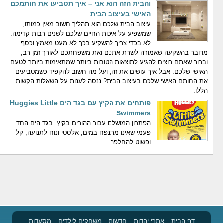
והבית הזה הוא אני – איך תטביעו את חותמכם
האישי בעיצוב הבית
עיצוב הבית שלכם הוא תהליך חשוב מאין כמותו,
שמשפיע על איכות החיים שלכם לשנים רבות קדימה.
לא בכדי צריך להשקיע בכך לא מעט מאמץ וכסף.
מדובר בהשקעה שאמורה לשרת אתכם ואת משפחתכם לאורך זמן רב,
וברור שאתם רוצים להגיע לתוצאות הטובות ביותר שמתאימות ביותר לטעם
האישי שלכם. אבל איך עושים את זה, ועל מה חשוב להקפיד כשמטביעים
את החותם האישי שלכם בעיצוב הבית? ננסה לענות על השאלות הקשות
הללו.
פותחים את הקיץ עם בגד הים Huggies Little
Swimmers
הפתרון המושלם עבור ההורים בקיץ. בגד הים החד
פעמי שאינו מתנפח במים, אלסטי ונוח לתנועה, קל
ופשוט להחלפה
דף הבית
אתרי יהדות
חדשות
משחקים לילדים
מסעדות