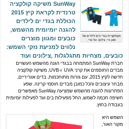
SunWay משיקה קולקציה
טרנדית לקראת קיץ 2015
הכוללת בגדי ים לילדים
להגנה יומיומית מהשמש,
מקולקציית בגדי הים לילדים של
כובעים ומגוון מוצרים
סאן וויי. צילום: טל טרי.
נלווים למניעת נזקי השמש:
כובעים, מצחיות מתגלגלות ,צילונים ועוד
חברת SunWay המתמחה בבגדי הגנה מהשמש העשויים
מבדים החוסמים את קרני UVA ו-UVB, משיקה קולקציה
חדשה לקיץ 2015, עם גזרות מתוחכמות, בדים אווריריים,
מבחר עיצובים והכל כמובן מבדים חוסמי קרינה. שפע
הפתרונות להגנה מהשמש שמציעה SunWay מאפשרים
חשיפה חכמה לשמש, החל מפעילות בים ועד לפעילות יומיומית
בעבודה בחוץ.
השמש היא
מקור האור,