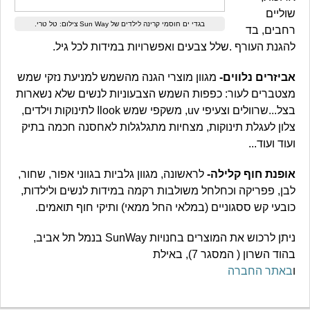
שוליים
בגדי ים חוסמי קרינה לילדים של Sun Way צילום: טל טרי.
רחבים, בד
להגנת העורף .שלל צבעים ואפשרויות במידות לכל גיל.
אביזרים נלווים-
מגוון מוצרי הגנה מהשמש למניעת נזקי שמש
מצטברים לעור: כפפות השמש הצבעוניות לנשים שלא נשארות
בצל...שרוולים וצעיפי uv, משקפי שמש Ilook לתינוקות וילדים,
צלון לעגלת תינוקות, מצחיות מתגלגלות לאחסנה חכמה בתיק
ועוד ועוד...
אופנת חוף קלילה-
לראשונה, מגוון גלביות בגווני אפור, שחור,
לבן, פפריקה וכחלחל משולבות רקמה במידות לנשים ולילדות,
כובעי קש ססגוניים (במלאי החל ממאי) ותיקי חוף תואמים.
ניתן לרכוש את המוצרים בחנויות SunWay בנמל תל אביב,
בהוד השרון ( המסגר 7), באילת
ו
באתר החברה