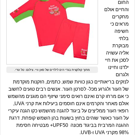
החום
והחיים אולם
מחקרים
מראים כי
חשיפה
בלתי
מבוקרת
אליה עשויה
לסכן את חיי
ילדנו וחיינו
מתוך קולקצית בגדי הים לילדים של סאן וויי. צילום: טל טרי.
ולגרום
לנזקים בריאותיים כגון כוויות שמש, כתמים, הזקנות מוקדמת
של העור ולגרוע מכל- לסרטן העור. אנשים רבים טועים לחשוב
כי אם מרחו קרם ואינם רואים סימני שיזוף הם מוגנים מהשמש
אולם מאחר והקרמים אינם חוסמים ביעילות את קרני UVA,
רופאי העור ממליצים על ביגוד להגנה מהשמש כקו הגנה עיקרי
על העור כאשר שוהים בחוץ בשעות בהן השמש קופחת. דרגת
ההגנה המרבית בביגוד מכונה UPF50+ מבטיחה חסימת
98% מקרני UVA ו-UVB.