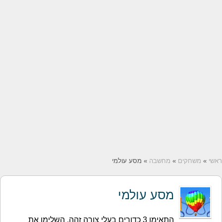
ם
»
מחשבה
» מסע עולמי
מסע עולמי
התאימו 3 כדורים בעלי צורה זהה. השלימו את