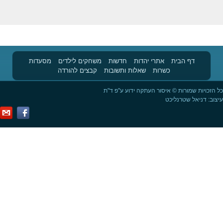
הבית
אתרי יהדות
חדשות
משחקים לילדים
מסעדות
כשרות
שאלות ותשובות
קבצים להורדה
רות © איסור העתקה ידוע ע"פ ד"ת
טרנליכט