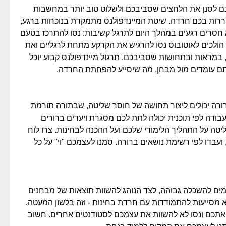
 לכם לסנן את הלחצים שסביבכם ולשלוט טוב יותר במחשבות
רות בכם חרדה. שיטת המיינדפולנס מתמקדת בנוכחות ברגע,
 חסרים רגעים במהלך היום לתרגל קשיבות: נסו להתרכז בטעם
ולכים לאוטובוס נסו להרגיש את הקרקע מתחת לרגליים ואת
במראות ובתחושות שסביבכם. תרגול מיינדפולנס קבוע יוכל
תם עומדים מול מבחן, מה שיסייע להפחתת החרדה.
רורה יכולים ליצור תחושה של חוסר שליטה, שבתורה תורמת
דה לפי תוכנית יכולה לתת לכם מסגרת ויעדים ברורים
ה על התהליך הלימודי שלכם ועל ההכנה לבחינות. צרו לוח
 ועבדו לפי רשימת נושאים ברורה. סמנו לעצמכם "וי" על כל
ים להשכלה גבוהה, לצד הנוהג להשוות תוצאות של מבחנים
א מסייעות להתמודדות עם חרדת בחינות - וזה בלשון המעטה.
אתכם ונסו לא להשוות את עצמכם לסטודנטים אחרים. חשוב