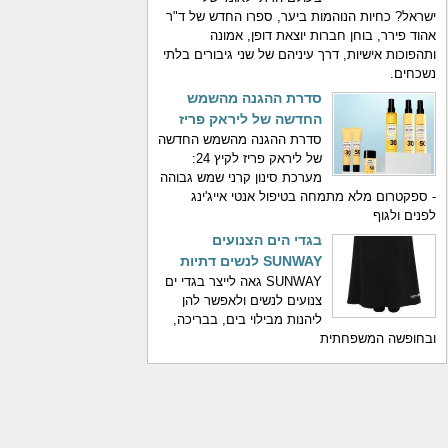
ישראל? כחיות הנוהמות ביער, ספרו החדש של ד"ר
אהוד פירר, בוחן חברות יוצאת דופן, אמונה
ותהפוכות אישיות, דרך עיניהם של שני גיבורים בלתי
נשכחים.
סדרת ההגנה מהשמש
החדשה של ליראק פריז
סדרת ההגנה מהשמש החדשה
של ליראק פריז לקיץ 24:
מערכת סינון קרני שמש גבוהה
- ספקטרום מלא מתמחה בטיפול אנטי אייג'ינג
לפנים ולגוף
בגדי הים הצנועים
SUNWAY לנשים דתיות
SUNWAY גאה לייצר בגדי ים
צנועים לנשים ולאפשר להן
ליהנות מבילוי בים, בבריכה,
ובחופשה המשפחתית