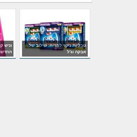
טבליות ניקוי למדיח: שילוב של
וניש ק
אבקה וג'ל
החדשה