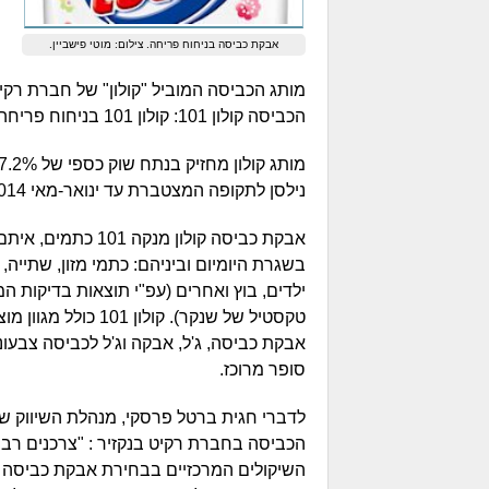
אבקת כביסה בניחוח פריחה. צילום: מוטי פישביין.
מותג הכביסה המוביל "קולון" של חברת רקי
הכביסה קולון 101: קולון 101 בניחוח פריחה רעננה בתוספת מיקרו-קפסולות לשמירת הרעננות לאורך זמן.
נילסן לתקופה המצטברת עד ינואר-מאי 2014.
אבקת כביסה קולון מנקה 01
בשגרת היומיום וביניהם: כתמי מזון, שתייה, 
ילדים, בוץ ואחרים (עפ"י תוצאות בדיקות ה
טקסטיל של שנקר). קולון 101 כ
אבקת כביסה, ג'ל, אבקה וג'ל לכביסה צבעוני
סופר מרוכז.
לדברי חגית ברטל פרסקי, מנהלת השיווק ש
הכביסה בחברת רקיט בנקזיר : "צרכנים רבי
השיקולים המרכזיים בבחירת אבקת כביסה ה