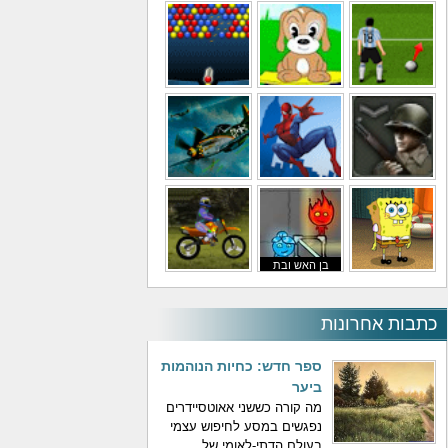
משחקי מסוקים
משחקי מכוניות
משחקי סופר מריו
משחקי כדורגל
משחקי לילדים
משחקי באבלס
משחקי מלחמה
משחקי גיבורים
משחקי טיסה
בן האש ובת
משחקי בוב ספוג
המים
משחקי אופנועים
כתבות אחרונות
ספר חדש: כחיות הנוהמות
ביער
מה קורה כששני אאוטסיידרים
נפגשים במסע לחיפוש עצמי
בעולם הדתי-לאומי של