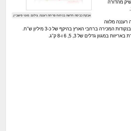
שיק מהדורה
אבקת כביסה חדשה בניחוח פריחה רעננה. צילום: מוטי פישביין.
בניחוח פריחה רעננה מלווה
קמפיין טלוויזיוני, קמפיין און-ליין וידאו ומיתוג בנקודות המכירה ברחבי הארץ בהיקף של כ-3 מיליון ש"ח.