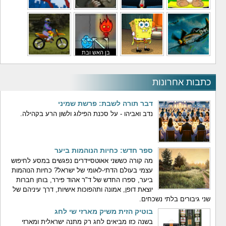
משחקי לילדים
משחקי באבלס
משחקי מלחמה
משחקי גיבורים
בן האש ובת
משחקי טיסה
משחקי בוב ספוג
המים
משחקי אופנועים
כתבות אחרונות
דבר תורה לשבת: פרשת שמיני
נדב ואביהו - על סכנת הפילוג ולשון הרע בקהילה.
ספר חדש: כחיות הנוהמות ביער
מה קורה כששני אאוטסיידרים נפגשים במסע לחיפוש
עצמי בעולם הדתי-לאומי של ישראל? כחיות הנוהמות
ביער, ספרו החדש של ד"ר אהוד פירר, בוחן חברות
יוצאת דופן, אמונה ותהפוכות אישיות, דרך עיניהם של
שני גיבורים בלתי נשכחים.
בוטיק הזית משיק מארזי שי לחג
בשנה כזו מביאים לחג רק מתנה ישראלית ומארזי