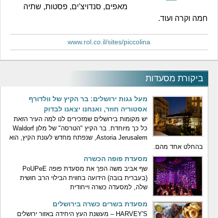
מאפים, סנדויצ'ים, פסטות, שתיה
חמה וקרה ועוד.
www.rol.co.il/sites/piccolina
ביקורת מסעדות
מעל גגות ירושלים: בר הקיץ של וולדורף
אסטוריה חוזר, ואנחנו יצאנו לבדוק
יש מקומות בירושלים שמזכירים לנו למה העיר הזאת
כל כך מיוחדת. בר הקיץ "הטרסה" של מלון Waldorf
Astoria Jerusalem, שנפתח מחדש לעונת הקיץ, הוא
בהחלט אחד מהם.
מסעדת פופה הכשרה
שף אביב משה הפך את מסעדת פופה PoUPeE
(בעברית בובה) הידועה בחווית הבילוי הרב חושית
שלה, למסעדה כשרה וייחודית
מסעדת בשרים כשרה בירושלים
HARVEY'S – מעשנת העץ היחידה באזור ירושלים