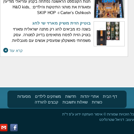
חנות הקונספט הראשונה נפתחה בקניון עזריאלי מודיעין
ומאגדת את מותגי התינוקות והילדים: H&O kids,
Carter’s Oshkosh ו- SKIP HOP
בוטיק הזית משיק מארזי שי לחג
בשנה כזו מביאים לחג רק מתנה ישראלית ומארזי
בוטיק הזית לפסח מתאימים בדיוק למטרה. עסק
משפחתי מאשקלון שמעסיק אנשים עם מוגבלויות.
קרא עוד
דף הבית
אתרי יהדות
חדשות
משחקים לילדים
מסעדות
כשרות
שאלות ותשובות
קבצים להורדה
כל הזכויות שמורות © איסור העתקה ידוע ע"פ ד"ת
עיצוב:
דניאל שטרנליכט