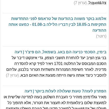
צה&quot;ל.
(ערוץ 7)
אלמוג בוקר משווה בהודעות של טראמפ לפני התחדשות
התקיפות ב-18.05 לבין דבריו הלילה ב-01.08 - כמעט אותה
ההודעה
(רוטר)
בימין, הסכמי כניעה הם באג. בשמאל, הם פיצ'ר | דעה
בני גנץ הציב יעד להחזרת תושבי הצפון, גדי איזנקוט דיבר על
הסכם המבוסס על החלטה 1701 ויאיר לפיד קרא להסדרה
מדינית. לאחר חשיפת המנהרות ותשתיות הטרור בלבנון, עליהם
להסביר כיצד אותה גישה הייתה מונעת את האיום הבא.
(ערוץ 7)
הפתרון לעזה? טעות שעלולה לעלות ביוקר | דעה
מאיר גולדמינץ מזהיר כי העברת השלטון בעזה למדינה שלישית או
למועצת שלום בינלאומית לא תעצור את הטרור, אלא תהפוך כל
פעולה של צה&quot;ל למשבר מדיני מול הגורם השולט ותצמצם