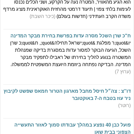
הוא הגיע מהאוויר, המטרה נעה על הקרקע, ושני הכלים נכנסו
לעימות בלתי צפוי | תיעוד דרמטי מהחזית האוקראינית מציג מרדף
משדה הקרב העתידני (חדשות בעולם)
(כיכר השבת)
ח"כ שרן השכל מסרה עדות בפרשת בחירת מבקר המדינה
יו&quot;ר מפלגת &quot;ישראל תחילה&quot;, ח&quot;כ שרן
השכל, הגיעה הבוקר למסור עדות במסגרת בדיקה שמנהלת
המשטרה בנוגע להליך בחירתו של ראבילו לתפקיד מבקר
המדינה. הבדיקה נפתחה ביוזמת היועצת המשפטית לממשלה.
(ערוץ 7)
דו''צ : צה״ל חיסל מחבל מארגון הטרור חמאס שפשט לקיבוץ
ניר עוז בטבח ה-7 באוקטובר
(רוטר)
פועל כבן 40 נפצע במהלך עבודתו סמוך לאזור התעשייה
הצפוני בבית שאן