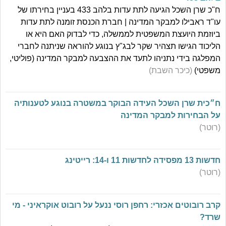
ח"כ שרן השכל הגיעה לתת עדות בלהב 433 בעניין בחירתו של
עו"ד ראבילו למבקר המדינה | חברת הכנסת זומנה לתת עדות
ביוזמת היועצת המשפטית לממשלה, כדי לבדוק האם היא או
הליכוד הגישו תצהיר שקר לבג"ץ בנוגע להוראה שניתנה לחברי
המפלגה בידי נתניהו לתעד את ההצבעה למבקר המדינה (פוליטי,
משפטי)
(כיכר השבת)
ח״כית שרן השכל העידה הבוקר במשטרה בנוגע לטענותיה
על הבחירות למבקר המדינה
(רוטר)
חדשות 13 מפסידה לחדשות 11 ו-14: רייטינג
(רוטר)
קרב רובוטים אכזרי: רחפן רוסי ננעל על רובוט אוקראיני - מי
שרד?