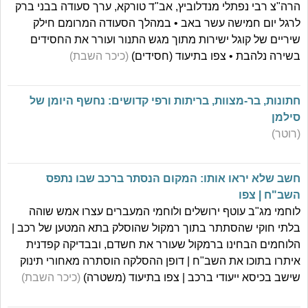
הרה"צ רבי נפתלי מנדלוביץ, אב"ד טורקא, ערך סעודה בבני ברק
לרגל יום חמישה עשר באב • במהלך הסעודה המרומם חילק
שיריים של קוגל ישירות מתוך מגש התנור ועורר את החסידים
בשירה נלהבת • צפו בתיעוד (חסידים)
(כיכר השבת)
חתונות, בר-מצוות, בריתות ורפי קדושים: נחשף היומן של
סילמן
(רוטר)
חשב שלא יראו אותו: המקום הנסתר ברכב שבו נתפס
השב"ח | צפו
לוחמי מג"ב עוטף ירושלים ולוחמי המעברים עצרו אמש שוהה
בלתי חוקי שהסתתר בתוך רמקול שהוסלק בתא המטען של רכב |
הלוחמים הבחינו ברמקול שעורר את חשדם, ובבדיקה קפדנית
איתרו בתוכו את השב"ח | דופן ההסלקה הוסתרה מאחורי תינוק
שישב בכיסא ייעודי ברכב | צפו בתיעוד (משטרה)
(כיכר השבת)