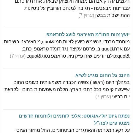
חלוצים זה רק אם הם ממחוז חלוציאן שבעזה, אחרת זו סתם
עבריינות מבעבעת - תגובה למנחם הורוביץ על ניסיונות
ההתיישבות בבשן
(ערוץ 7)
יועץ צוות המו"מ האיראני לועג לטראמפ
מוחמד מרנדי, ששימש כיועץ לצוות המו&quot;מ האיראני בשיחות
עם ארה&quot;ב, פרסם עקיצה נגד דונלד טראמפ וכתב:
&quot;כולם יודעים שזה פייק ניוז, טראמפ נסוג&quot;.
(ערוץ 7)
היום: גל החום מגיע לשיא
במהלך היום (ראשון) צפויה הכבדה משמעותית בעומס החום
שייעשה קיצוני בכל רחבי הארץ. הקלה משמעותית בחום - לקראת
יום רביעי
(ערוץ 7)
נפתח גיוס יולי-אוגוסט: אלפי לוחמים ולוחמות חדשים
מצטרפים לצה"ל
על רקע המלחמה והאתגרים הביטחוניים, החל מחזור הגיוס