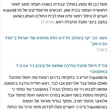
פועל כבן 40 נפצע במהלך עבודתו בשטח חקלאי סמוך לאזור
התעשייה הצפוני בבית שאן. חובשים ופראמדיקים של מד&quot;א
העניקו לו טיפול רפואי ופינו אותו לבית החולים העמק כשהוא
במצב בינוני וסובל מחבלת ראש.
(ערוץ 7)
השני הכי יקר בעולם: הדירוג הלא מחמיא של ישראל ב''מדד
הביג מק''
(רוטר)
צה"ל חיסל מחבל נוח'בה שפשט על קיבוץ ניר עוז ב-7
באוקטובר
צה&quot;ל הודיע כי בתקיפה בדרום רצועת עזה חוסל המחבל
סאלם גמאל עבד אלרחמן אבו לבד, ראש חוליית נוח'בה בחמאס,
שפשט לקיבוץ ניר עוז במהלך טבח 7 באוקטובר.עוד נמסר כי
בתקיפה נוספת בסוף השבוע במרכז הרצועה חוסל מחמד עבד
אלנאצר מחמד חטיב, מפקד בגדוד מע'אזי של חמאס.
בצה&quot;ל ציינו כי השניים פעלו לקידום מתווי טרור נגד כוחות