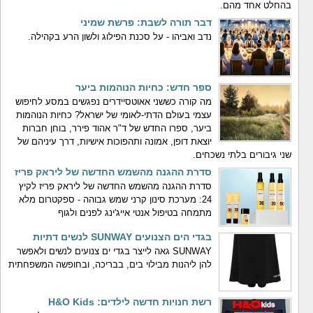
בהחלט אחד מהם.
דבר תורה לשבת: פרשת שמיני
נדב ואביהו - על סכנת הפילוג ולשון הרע בקהילה.
ספר חדש: כחיות הנוהמות ביער
מה קורה כששני אאוטסיידרים נפגשים במסע לחיפוש
עצמי בעולם הדתי-לאומי של ישראל? כחיות הנוהמות
ביער, ספרו החדש של ד"ר אהוד פירר, בוחן חברות
יוצאת דופן, אמונה ותהפוכות אישיות, דרך עיניהם של
שני גיבורים בלתי נשכחים.
סדרת ההגנה מהשמש החדשה של ליראק פריז
סדרת ההגנה מהשמש החדשה של ליראק פריז לקיץ
24: מערכת סינון קרני שמש גבוהה - ספקטרום מלא
מתמחה בטיפול אנטי אייג'ינג לפנים ולגוף
בגדי הים הצנועים SUNWAY לנשים דתיות
SUNWAY גאה לייצר בגדי ים צנועים לנשים ולאפשר
להן ליהנות מבילוי בים, בבריכה, ובחופשה המשפחתית
רשת חנויות חדשה לילדים: H&O Kids