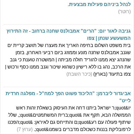
לנהל ביניהם פעילות מבצעית.
(רוטר)
גניבה לאור יום: "הרים" אמבולנס שחנה ברחוב - זה התירוץ
המשעשע שנתן | צפו
בית משפט השלום בחיפה האריך את מעצרו של תושב קריית ים
שגנב אמבולנס שחנה מונע וממוזג ביום רביעי האחרון, בזמן
שהנהג יצא ממנו להוריד חולה מביתה | המשטרה טוענת כי גנב
את הרכב, נהג בו ללא רישיון כשהוא שיכור וגנב ממנו כסף ורכוש |
צפו בתיעוד (בארץ)
(כיכר השבת)
אביגדור ליברמן: "הליכוד פשוט הפך למח"ל - מפלגה חרדית
לייט"
יו&quot;ר ישראל ביתנו דחה את העיסוק בשאלת זהות ראש
הממשלה הבא, תקף את &quot;ברית המשתמטים&quot;, שלל
שיתוף פעולה עם רע&quot;ם והתייחס גם לאיראן: &quot;הפכנו
לרפובליקת בננות כשכולם מדברים בשמנו&quot;.
(ערוץ 7)