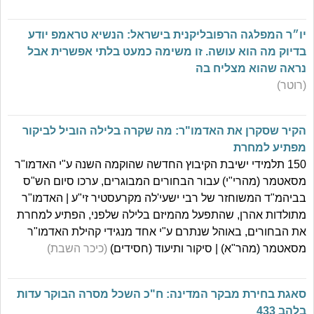
יו״ר המפלגה הרפובליקנית בישראל: הנשיא טראמפ יודע
בדיוק מה הוא עושה. זו משימה כמעט בלתי אפשרית אבל
נראה שהוא מצליח בה
(רוטר)
הקיר שסקרן את האדמו"ר: מה שקרה בלילה הוביל לביקור
מפתיע למחרת
150 תלמידי ישיבת הקיבוץ החדשה שהוקמה השנה ע"י האדמו"ר
מסאטמר (מהרי"י) עבור הבחורים המבוגרים, ערכו סיום הש"ס
בביהמ"ד המשוחזר של רבי ישעי'לה מקרעסטיר זי"ע | האדמו"ר
מתולדות אהרן, שהתפעל מהמיזם בלילה שלפני, הפתיע למחרת
את הבחורים, באוהל שנתרם ע"י אחד מנגידי קהילת האדמו"ר
מסאטמר (מהר"א) | סיקור ותיעוד (חסידים)
(כיכר השבת)
סאגת בחירת מבקר המדינה: ח"כ השכל מסרה הבוקר עדות
בלהב 433