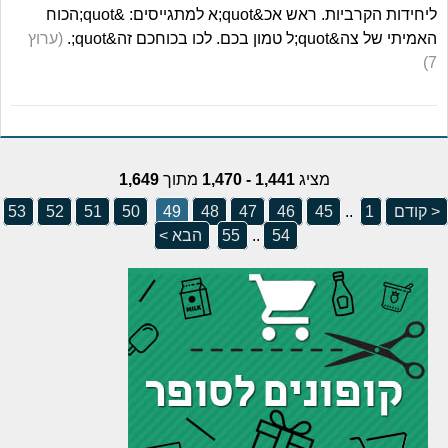
ליחידות הקרביות. ראש אכ&quot;א למתגייסים: &quot;הכוח
האמיתי של צה&quot;ל טמון בכם. לכו בכוחכם זה&quot;.
(ערוץ
7)
מציג
1,441 - 1,470
מתוך
1,649
< קודם
1
..
45
46
47
48
49
50
51
52
53
54
..
55
הבא >