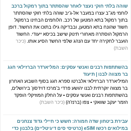
שוהה בלתי חוקי נעצר לאחר שהסתתר בתוך רמקול ברכב
לוחמי מג"ב עצרו במעבר אל-ג'יב שוהה בלתי חוקי שהסתתר
בתוך רמקול בתא המטען של רכב. הלוחמים הבחינו ברמקול
חשוד שהונח בתא המטען, ובבדיקה גילו בתוכו את החשוד. דופן
הרמקול הוסתרה מאחורי תינוק שישב בכיסא ייעודי. החשוד
הועבר לחקירה יחד עם הנהג שלפי החשד הסיע אותו.
(כיכר
השבת)
בהשתתפות רבנים ואנשי עסקים: המליארדר הברזילאי חגג
בר מצווה לבנו | תיעוד
המיליארדר הברזילאי אלברטו ספרא חגג בסוף השבוע האחרון
בר מצווה יוקרתית לבנו יהושע פרדי ב'מרכז דוידסון' בירושלים,
בהשתתפות רבנים ואנשי עסקים • על החלק המוזיקלי הופקד
הזמר יעקב שוואקי • צפו (ברנז'ה)
(כיכר השבת)
עבירת ביטחון שדה חמורה: חשש כי חיילי גדוד צנחנים
במילואים רכשו eSIM (כרטיסי סים דיגיטליים) בלבנון כדי