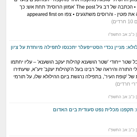
והעסקים קורסים • הכתבה של דב גיל The post 'אמזון הרוסית' תחת אש: כך
אוקראינה מתישה את פוטין - והרוסים משתגעים • צפו appeared first on
ים)
לא: מניין נכדי הסטייפעלר יתכנסו לתפילה מיוחדת על ציון
ל שטר ייחודי 'שטר הושענא קהילות יעקב הושענא' – עליו יחתמו
י התורה והיראה של רבינו בעל ה'קהילות יעקב' זיע"א, שיעתירו
של 'קופת העיר', בתפילה נרגשת ביום ההילולא שלו, על תורמי
רי חרדים)
: תקפנו מכלית נפט סעודית בים האדום