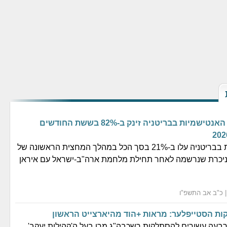
מספר התקיפות האנטישמיות בבריטניה זינק ב-82% בששת החודשים
אירועי אנטישמיות בבריטניה עלו ב-21% בסך הכל במהלך המחצית הראשונה של
 ניכרת שנרשמה לאחר תחילת מלחמת ארה"ב-ישראל עם איראן
בעה עשורים להסתלקות רשכבה"ג מרן בעל ה'קהילות יעקב'