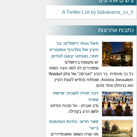
ציוצים אחרונים
A Twitter List by babakama_co_il
כתבות אחרונות
מעל גגות ירושלים: בר
הקיץ של וולדורף אסטוריה
חוזר, ואנחנו יצאנו לבדוק
יש מקומות בירושלים
שמזכירים לנו למה העיר הזאת
כל כך מיוחדת. בר הקיץ "הטרסה" של מלון Waldorf
Astoria Jerusalem, שנפתח מחדש לעונת הקיץ,
הוא בהחלט אחד מהם.
דבר תורה לשבת: פרשת
שמיני
נדב ואביהו - על סכנת הפילוג
ולשון הרע בקהילה.
ספר חדש: כחיות הנוהמות
ביער
מה קורה כששני אאוטסיידרים