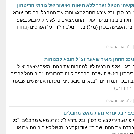
קשה: הטיול נערך ללא תיאום ואישור של גורמי הביטחון
 רב-סרן יובל עזרא חתר למגע והרג את המחבל. רב-סרן עזרא
 הקרב ביניהם. עוד עולה מהממצאים כי לא ניתן לקבוע באופן
ת הפגיעה בסרן (מיל') בניהו מלט הי"ד | כל הפרטים
(בחדרי
נים: החתן מאיר שאער זצ"ל הובא למנוחות
ביגון: אלפים רבים ליוו למנוחות את החתן מאיר שאער זצ"ל
חתו | ראשי הישיבה והרבנים קוננו תמרורים: "היה סמל לרבים,
 אביו בכה תמרורים: "במקום שבעת ימי משתה אנו עושים שבעת
י חרדים)
ע: יובל עזרא נהרג מאש מחבלים
פיגוע הירי קבע כי רס"ן יובל עזרא ז"ל נהרג מאש מחבלים: "כל
כבדת את ההתיישבות". עוד נקבע כי הטיול לא היה מתואם או