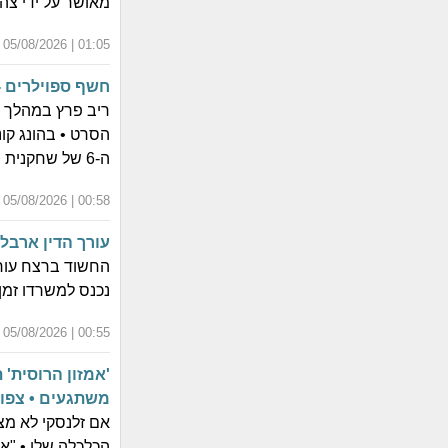
מאושר על ידי צה
01:05 | 05/08/2026 | כ"ב אב התשפ"ו
חשף ספוילרים -
ריב פרץ במהלך 
הסרט • בהונג קו
ה-6 של שחקנית מקומית בעקבות ויכוח על התנהגותו באולם
00:58 | 05/08/2026 | כ"ב אב התשפ"ו
עורך הדין ארבל
החשוד ברצח עורך
נכנס למשרדו זמן
00:55 | 05/08/2026 | כ"ב אב התשפ"ו
'אמזון הרוסית' 
משתגעים • צפו
אם זלנסקי לא מצ
הכלכלה שלו • "א