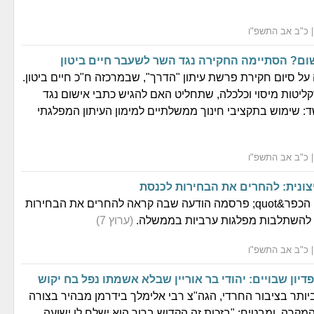
ם? הסתיימה החקירה נגד השר לשעבר חיים ביטון
ל סיום חקירת פרשת עיתון "הדרך", שבמרכזה ח"כ חיים ביטון.
ליטות מיסוי וכלכלה, שתחליט האם להגיש כתבי אישום נגד
: שימוש בתקציבי חינוך ממשלתיים למימון העיתון המפלגתי
צונית: להחרים את הבחירות לכנסת
תנועת &quot;בני הכפר&quot; פרסמה הודעה שבה קראה להחרים את הבחירות
 להשתלבות מפלגות ערביות בממשלה.
(ערוץ 7)
יון שבויים: יהודי בר אוריין שבלא אשמתו נפל בח יקוש
ותר בציבור החרדי, הגה"צ רבי אלימלך בידרמן מבהיר בצורה
מקרה, ומבטיח: "בזכות זה הקדוש ברוך הוא ישלח לו ישועה