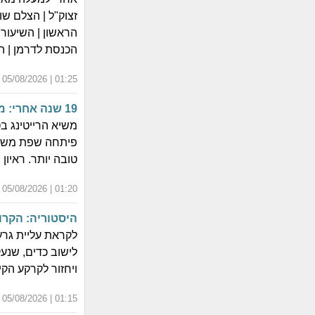
זצוק"ל | הצלם שו
הראשון | השיעור 
הכנסת לדרמן | המ
01:25 | 05/08/2026 | כ"ב אב התשפ"ו
19 שנה אחרי: מה קרה לכוכבת "מרחק נגיעה"?
משיא הרייטינג בט
פיתחה שפת משחק
טובה יותר. ראיון
01:20 | 05/08/2026 | כ"ב אב התשפ"ו
היסטוריה: הקרו
לקראת עליית גרע
ויחזור לקרקע הקי
01:15 | 05/08/2026 | כ"ב אב התשפ"ו