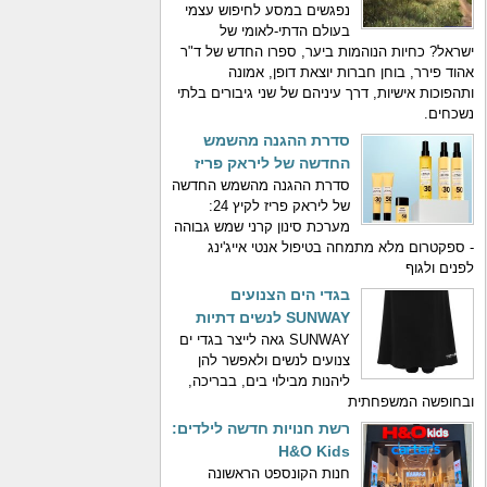
נפגשים במסע לחיפוש עצמי
בעולם הדתי-לאומי של
ישראל? כחיות הנוהמות ביער, ספרו החדש של ד"ר
אהוד פירר, בוחן חברות יוצאת דופן, אמונה
ותהפוכות אישיות, דרך עיניהם של שני גיבורים בלתי
נשכחים.
סדרת ההגנה מהשמש
החדשה של ליראק פריז
סדרת ההגנה מהשמש החדשה
של ליראק פריז לקיץ 24:
מערכת סינון קרני שמש גבוהה
- ספקטרום מלא מתמחה בטיפול אנטי אייג'ינג
לפנים ולגוף
בגדי הים הצנועים
SUNWAY לנשים דתיות
SUNWAY גאה לייצר בגדי ים
צנועים לנשים ולאפשר להן
ליהנות מבילוי בים, בבריכה,
ובחופשה המשפחתית
רשת חנויות חדשה לילדים:
H&O Kids
חנות הקונספט הראשונה