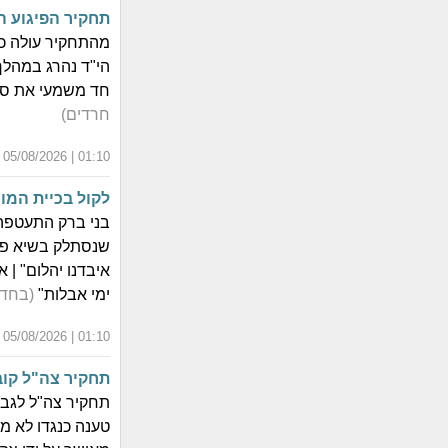
תחקיר הפיגוע ה
מהתחקיר עולה כי
הי"ד נהרג במהלך
חד משמעי את סיב
חרדים)
01:10 | 05/08/2026 | כ"ב אב התשפ"ו
לקול בכיית המו
בני ברק התעטפה 
שנסתלק בשיא פרי
איבדנו יהלום" |
ימי אבלות"
(בחדר
01:10 | 05/08/2026 | כ"ב אב התשפ"ו
תחקיר צה"ל קוב
תחקיר צה"ל לגבי 
טענה כנגדו לא מ