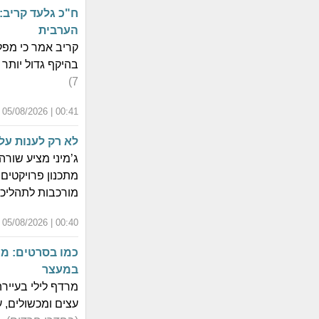
ח"כ גלעד קריב:
הערבית
בהיקף גדול יות
7)
00:41 | 05/08/2026 | כ"ב אב התשפ"ו
לא רק לענות על
ג’מיני מציע שור
מתכנון פרויקטים 
מורכבות לתהליכי
00:40 | 05/08/2026 | כ"ב אב התשפ"ו
כמו בסרטים: מ
במעצר
מרדף לילי בעייר
עצים ומכשולים,