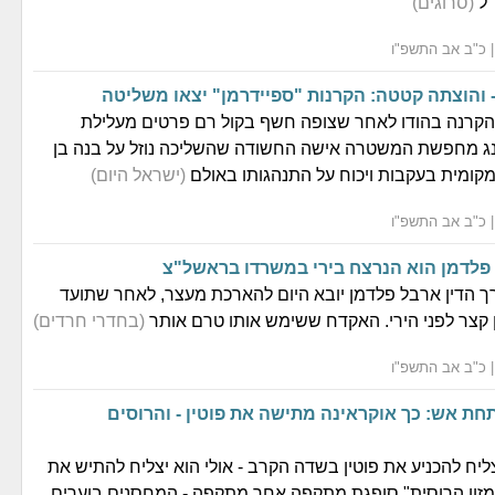
"ל
(סרוגים)
 והוצתה קטטה: הקרנות "ספיידרמן" יצאו משליטה
הקרנה בהודו לאחר שצופה חשף בקול רם פרטים מעלילת
נג מחפשת המשטרה אישה החשודה שהשליכה נוזל על בנה בן
(ישראל היום)
 פלדמן הוא הנרצח בירי במשרדו בראשל"צ
 הדין ארבל פלדמן יובא היום להארכת מעצר, לאחר שתועד
 קצר לפני הירי. האקדח ששימש אותו טרם אותר
(בחדרי חרדים)
תחת אש: כך אוקראינה מתישה את פוטין - והרוסים
ליח להכניע את פוטין בשדה הקרב - אולי הוא יצליח להתיש את
מזון הרוסית" סופגת מתקפה אחר מתקפה - המחסנים בוערים