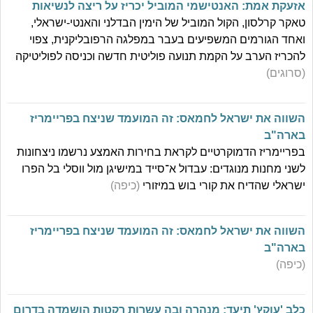
אזעקת אמת: האנטישמי המוביל יכריז על ריצה לנשיאות
טאקר קרלסון, הקול המוביל של הימין הבדלני והאנטי-ישראלי,
ואחד הגורמים המשפיעים בעבר במפלגה הרפובליקנית, צפוי
להכריז הערב על הקמת תנועה פוליטית חדשה וכניסה לפוליטיקה
(סרוגים)
השווה את ישראל לחמאס: זה המועמד שניצח בפריימריז
בארה"ב
בפריימריז הדמוקרטיים לקראת בחירות האמצע נרשמו ניצחונות
לשני מחנות מנוגדים: עבדול א־סייד במישיגן מול ווסלי בל הפרו
ישראלי שהדיח את קורי בוש במיזורי
(כיפה)
השווה את ישראל לחמאס: זה המועמד שניצח בפריימריז
בארה"ב
(כיפה)
כלב 'עוקץ' תיעד: מנהרה ובה עשרות רקטות הושמדה בדרום