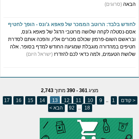
הבאה
(סרוגים)
לחודש בלבד: הרוטב הממכר של פאפא ג'ונס - הופך לחטיף
אסם-נסטלה לקחה שלושה מרוטבי הדגל של פאפא ג'ונס,
ובראשם השום-פרמזן שכולם מכורים אליו, והפכה אותם לסדרת
חטיפים במהדורה מוגבלת שמגיעה החודש למדף בסופר. אלה
שלושת הטעמים, ולמה כדאי לכם להזדרז
(ישראל היום)
מציג
361 - 390
מתוך
2,743
< קודם
1
..
9
10
11
12
13
14
15
16
17
18
..
92
הבא >