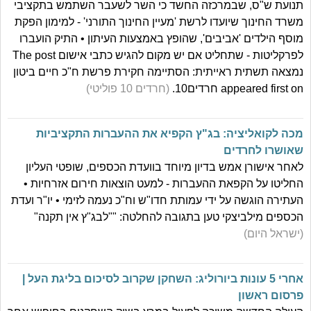
תנועת ש"ס, שבמרכזה החשד כי השר לשעבר השתמש בתקציבי
משרד החינוך שיועדו לרשת 'מעיין החינוך התורני' - למימון הפקת
מוסף הילדים 'אביבים', שהופץ באמצעות העיתון • התיק הועברו
לפרקליטות - שתחליט אם יש מקום להגיש כתבי אישום The post
נמצאה תשתית ראייתית: הסתיימה חקירת פרשת ח"כ חיים ביטון
appeared first on חרדים10.
(חרדים 10 פוליטי)
מכה לקואליציה: בג"ץ הקפיא את ההעברות התקציביות
שאושרו לחרדים
לאחר אישורן אמש בדיון מיוחד בוועדת הכספים, שופטי העליון
החליטו על הקפאת ההעברות - למעט הוצאות חירום אזרחיות •
העתירה הוגשה על ידי עמותת חדו"ש וח"כ נעמה לזימי • יו"ר ועדת
הכספים מילביצקי טען בתגובה להחלטה: ""לבג"ץ אין תקנה"
(ישראל היום)
אחרי 5 עונות ביורוליג: השחקן שקרוב לסיכום בליגת העל |
פרסום ראשון