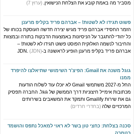
מסביר מה באמת קובע את הצלחת הנישואין.
(ערוץ 7)
פשוט תגידו לא לשטות! – אברהם פריד בקליפ מרענן
הזמר החסידי אברהם פריד מגיש יצירה חדשה העוסקת בכוחו של
כל יהודי להתגבר על הניסיונות באמצעות הדבקות בתורה ובמצוות
והחיבור לנשמה האלוקית הפוסט פשוט תגידו לא לשטות! –
אברהם פריד בקליפ מרענן הופיע לראשונה ב-JDN.
(JDN)
גוגל משנה את Gmail: הפיצ'ר השימושי שתיאלצו להיפרד
ממנו
החל מ-2027 משתמשי Gmail לא יוכלו עוד לשלוח הודעות
מכתובות אימייל חיצוניות דרך הממשק של גוגל. החברה תפסיק
גם את שירות Gmailify ותמקד את המשאבים בשירותים
המרכזיים שלה
(בחדרי חרדים)
סכנה בצלחת: כחצי טון בשר לא ראוי למאכל נתפס והושמד
בטמרה