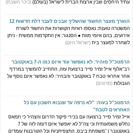
עתיד היחסים שבין ארצות הברית לישראל (בעולם)
(כיכר השבת)
הוארך מעצר החשוד שהשליך אבנים לעבר דלת חדשות 12
המשטרה טוענת: נאספו ראיות הקושרות את החשוד לשורת
אירועים, בהם איומי מוות ● הסנגור: אין התקדמות ממשית - ניתן
לשחרר למעצר בית
(ישראל היום)
הרמטכ"ל מזהיר: לא נאפשר עוד איום כמו ה-7 באוקטובר
רב־אלוף אייל זמיר סייר ברצועת עזה, התחייב להמשיך במרדף
אחר אחראי טבח 7 באוקטובר והבהיר: לא נאפשר איום נוסף על
הגבולות
(סרוגים)
הרמטכ"ל בעזה: "לא נרפה עד שנבוא חשבון עם כל
האחראים לטבח"
אייל זמיר סייר ברצועה עם בכירי פיקוד הדרום והצהיר כי חמאס
נחלש משמעותית וכי צה"ל לא יאפשר איום דומה לזה של 7
באוקטובר | "משפחת ביבס, התצפיתניות וכל הקורבנות עומדים