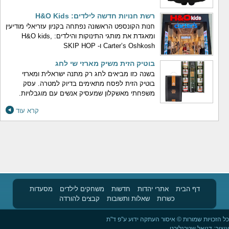
רשת חנויות חדשה לילדים: H&O Kids
חנות הקונספט הראשונה נפתחה בקניון עזריאלי מודיעין
ומאגדת את מותגי התינוקות והילדים: H&O kids,
Carter’s Oshkosh ו- SKIP HOP
בוטיק הזית משיק מארזי שי לחג
בשנה כזו מביאים לחג רק מתנה ישראלית ומארזי
בוטיק הזית לפסח מתאימים בדיוק למטרה. עסק
משפחתי מאשקלון שמעסיק אנשים עם מוגבלויות.
קרא עוד
דף הבית
אתרי יהדות
חדשות
משחקים לילדים
מסעדות
כשרות
שאלות ותשובות
קבצים להורדה
כל הזכויות שמורות © איסור העתקה ידוע ע"פ ד"ת
עיצוב:
דניאל שטרנליכט