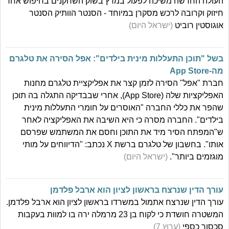
העולה החדשה משיכה לפעול במרץ בשוק השחקנים בחיפוש אחר
חיזוק וקרובה לרכש מסקרן במיוחד - הסנטר הוותיק הסנטר
אוגוסטין רוביט
(ישראל היום)
בשל "תוכן התעללות מינית בילדים": אפל הסירה את טלגרם
מה-App Store
חברת "אפל" הסירה לזמן קצר את אפליקציית טלגרם מחנות
האפליקציות שלה (App Store), אחרי שבבדיקה התגלה בה תוכן
שהפר את כללי החברה "האוסרים על חומרי התעללות מינית
בילדים". החברה מסרה כי היא השיבה את האפליקציה לאחר
ש"המפתח הסיר מיד את התוכן וחסם את המשתמש שפרסם
אותו". בחשבון של טלגרם ברשת X נכתב: "הדיווחים על מותי
מוגזמים ביותר".
(ישראל היום)
עורך הדין שנרצח בראשון לציון הוא ארבל פלדמן
עורך הדין שנרצח אתמול במשרדו בראשון לציון הוא ארבל פלדמן.
המשטרה חושדת כי לקוח בן 23 מרמלה ירה בו למוות בעקבות
סכסוך כספי
(ערוץ 7)