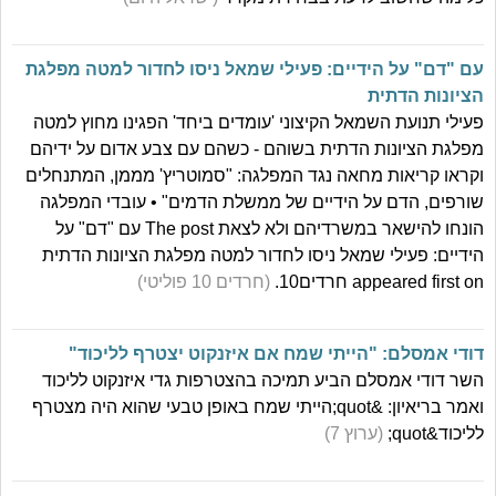
עם "דם" על הידיים: פעילי שמאל ניסו לחדור למטה מפלגת
הציונות הדתית
פעילי תנועת השמאל הקיצוני 'עומדים ביחד' הפגינו מחוץ למטה
מפלגת הציונות הדתית בשוהם - כשהם עם צבע אדום על ידיהם
וקראו קריאות מחאה נגד המפלגה: "סמוטריץ' מממן, המתנחלים
שורפים, הדם על הידיים של ממשלת הדמים" • עובדי המפלגה
הונחו להישאר במשרדיהם ולא לצאת The post עם "דם" על
הידיים: פעילי שמאל ניסו לחדור למטה מפלגת הציונות הדתית
appeared first on חרדים10.
(חרדים 10 פוליטי)
דודי אמסלם: "הייתי שמח אם איזנקוט יצטרף לליכוד"
השר דודי אמסלם הביע תמיכה בהצטרפות גדי איזנקוט לליכוד
ואמר בריאיון: &quot;הייתי שמח באופן טבעי שהוא היה מצטרף
לליכוד&quot;
(ערוץ 7)