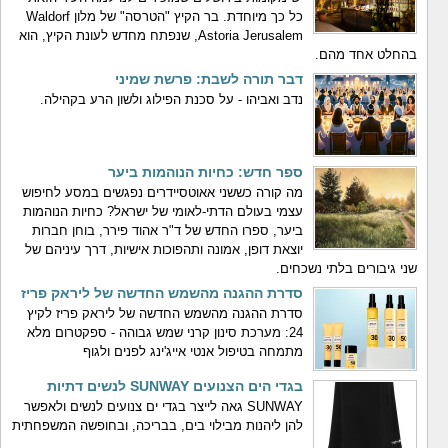
כל כך מיוחדת. בר הקיץ "הטרסה" של מלון Waldorf
Astoria Jerusalem, שנפתח מחדש לעונת הקיץ, הוא
בהחלט אחד מהם.
דבר תורה לשבת: פרשת שמיני
נדב ואביהו - על סכנת הפילוג ולשון הרע בקהילה.
ספר חדש: כחיות הנוהמות ביער
מה קורה כששני אאוטסיידרים נפגשים במסע לחיפוש
עצמי בעולם הדתי-לאומי של ישראל? כחיות הנוהמות
ביער, ספרו החדש של ד"ר אהוד פירר, בוחן חברות
יוצאת דופן, אמונה ותהפוכות אישיות, דרך עיניהם של
שני גיבורים בלתי נשכחים.
סדרת ההגנה מהשמש החדשה של ליראק פריז
סדרת ההגנה מהשמש החדשה של ליראק פריז לקיץ
24: מערכת סינון קרני שמש גבוהה - ספקטרום מלא
מתמחה בטיפול אנטי אייג'ינג לפנים ולגוף
בגדי הים הצנועים SUNWAY לנשים דתיות
SUNWAY גאה לייצר בגדי ים צנועים לנשים ולאפשר
להן ליהנות מבילוי בים, בבריכה, ובחופשה המשפחתית