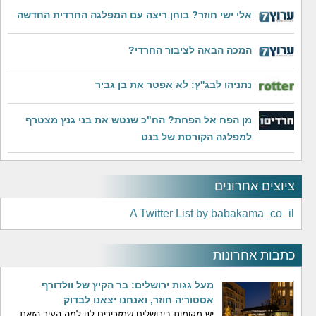
אלי ישי חוזר? בוחן ריצה עם המפלגה החרדית החדשה
המכה הבאה לציבור החרדי?
נתניהו לבג''ץ: לא אפטר את בן גביר
מן הפח אל הפחת? הח"כ שנטש את בני גנץ מצטרף
למפלגה הקורסת של בנט
ציוצים אחרונים
A Twitter List by babakama_co_il
כתבות אחרונות
מעל גגות ירושלים: בר הקיץ של וולדורף
אסטוריה חוזר, ואנחנו יצאנו לבדוק
יש מקומות בירושלים שמזכירים לנו למה העיר הזאת