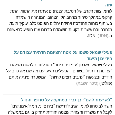
עזה
לוחמי צוות הקרב של חטיבת הצנחנים איתרו את התוואי התת
קרקעי במהלך טיהור מרחב הקו הצהוב. המנהרה הושמדה
בשיתוף כוחות ההנדסה ויחידת יהל"ם הפוסט כלב 'עוקץ' תיעד:
מנהרה ובה עשרות רקטות הושמדה בדרום עזה הופיע לראשונה
ב-JDN.
(JDN)
פעילי שמאל פשטו על מטה 'הציונות הדתית' עם דם על
הידיים | תיעוד
פעילי שמאל מארגון "עומדים ביחד" ניסו לחדור למטה מפלגת
'הציונות הדתית' בשוהם | הפעילים הגיעו עם מה שנראה כדם על
הידיים ובצעקות "ערבים רוצים לחיות" | המשטרה פינתה אותם
(פוליטי)
(כיכר השבת)
"לא יעזור להם": בן גביר במתקפה על טרופר והנדל
השר לביטחון לאומי הגיב לדרישת "בית ציוני, המילואימניקים"
לקבל את משרדו והצהיר: עוצמה יהודית תחזיק בו גם בממשלה