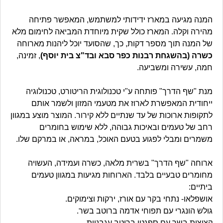
המנה מגיעה במארז ידידותי למשתמש, המאפשר פתיחה
מהירה וקלה. המארז כולל שקית מיוחדת המביאה לחימום מלא
של המנה תוך מספר דקות, כך, שהסועד יוכל ליהנות מארוחה
כשרה (בהשגחת רבנות כפר סבא ובד"צ בית יוסף)
, זמינה,
חמה, עשירה ומשביעה.
מנת "שף הדרך" פותחה ע"י טכנולוגית הריטורט, טכנולוגיה
ייחודית המאפשרת לארוז את מטעמי המזון ולשמר אותם
לתקופות ארוכות של עד שנתיים ללא קירור. המוצר מוצע במגוון
רחב של טעמים ובאיכות גבוהה, ללא שימוש בחומרים
משמרים ומבלי לפגוע בטעם האוכל, במראה, או במרקם שלו.
ארוחה "שף הדרך" בשרית מלאה, כשרה ועמידה, העשויה
מחומרים טבעיים בלבד. הארוחות מגיעות במגוון טעמים
ביתיים:
אושפלאו- נתחי בקר עם אורז, ירקות וצימוקים.
גולש הונגרי עם תפוחי אדמה ברוטב בשר.
קציצות בשר עם ספגטי ברוטב עגבניות.