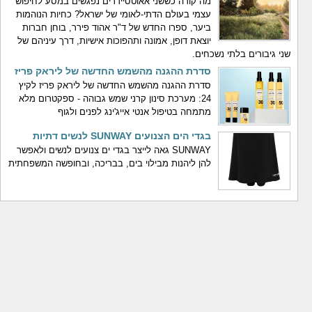
מה קורה כששני אאוטסיידרים נפגשים במסע לחיפוש
עצמי בעולם הדתי-לאומי של ישראל? כחיות הנוהמות
ביער, ספרו החדש של ד"ר אהוד פירר, בוחן חברות
יוצאת דופן, אמונה ותהפוכות אישיות, דרך עיניהם של
שני גיבורים בלתי נשכחים.
סדרת ההגנה מהשמש החדשה של ליראק פריז
סדרת ההגנה מהשמש החדשה של ליראק פריז לקיץ
24: מערכת סינון קרני שמש גבוהה - ספקטרום מלא
מתמחה בטיפול אנטי אייג'ינג לפנים ולגוף
בגדי הים הצנועים SUNWAY לנשים דתיות
SUNWAY גאה לייצר בגדי ים צנועים לנשים ולאפשר
להן ליהנות מבילוי בים, בבריכה, ובחופשה המשפחתית