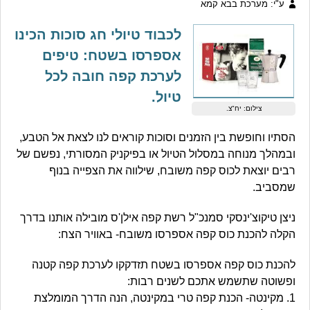
ע"י: מערכת בבא קמא
לכבוד טיולי חג סוכות הכינו
אספרסו בשטח: טיפים
לערכת קפה חובה לכל
טיול.
צילום: יח"צ.
הסתיו וחופשת בין הזמנים וסוכות קוראים לנו לצאת אל הטבע,
ובמהלך מנוחה במסלול הטיול או בפיקניק המסורתי, נפשם של
רבים יוצאת לכוס קפה משובח, שילווה את הצפייה בנוף
שמסביב.
ניצן טיקוצ'ינסקי סמנכ"ל רשת קפה אילן'ס מובילה אותנו בדרך
הקלה להכנת כוס קפה אספרסו משובח- באוויר הצח:
להכנת כוס קפה אספרסו בשטח תזדקקו לערכת קפה קטנה
ופשוטה שתשמש אתכם לשנים רבות:
1. מקינטה- הכנת קפה טרי במקינטה, הנה הדרך המומלצת