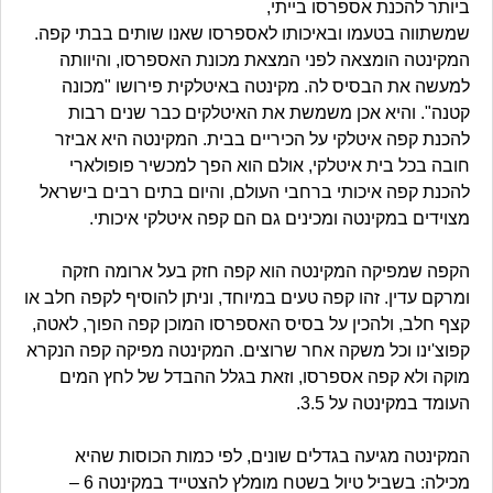
ביותר להכנת אספרסו בייתי,
שמשתווה בטעמו ובאיכותו לאספרסו שאנו שותים בבתי קפה.
המקינטה הומצאה לפני המצאת מכונת האספרסו, והיוותה
למעשה את הבסיס לה. מקינטה באיטלקית פירושו "מכונה
קטנה". והיא אכן משמשת את האיטלקים כבר שנים רבות
להכנת קפה איטלקי על הכיריים בבית. המקינטה היא אביזר
חובה בכל בית איטלקי, אולם הוא הפך למכשיר פופולארי
להכנת קפה איכותי ברחבי העולם, והיום בתים רבים בישראל
מצוידים במקינטה ומכינים גם הם קפה איטלקי איכותי.
הקפה שמפיקה המקינטה הוא קפה חזק בעל ארומה חזקה
ומרקם עדין. זהו קפה טעים במיוחד, וניתן להוסיף לקפה חלב או
קצף חלב, ולהכין על בסיס האספרסו המוכן קפה הפוך, לאטה,
קפוצ'ינו וכל משקה אחר שרוצים. המקינטה מפיקה קפה הנקרא
מוקה ולא קפה אספרסו, וזאת בגלל ההבדל של לחץ המים
העומד במקינטה על 3.5.
המקינטה מגיעה בגדלים שונים, לפי כמות הכוסות שהיא
מכילה: בשביל טיול בשטח מומלץ להצטייד במקינטה 6 –