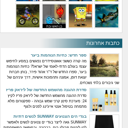
משחקי לילדים
משחקי באבלס
משחקי מלחמה
משחקי גיבורים
בן האש ובת
משחקי טיסה
משחקי בוב ספוג
המים
משחקי אופנועים
כתבות אחרונות
ספר חדש: כחיות הנוהמות ביער
מה קורה כששני אאוטסיידרים נפגשים במסע לחיפוש
עצמי בעולם הדתי-לאומי של ישראל? כחיות הנוהמות
ביער, ספרו החדש של ד"ר אהוד פירר, בוחן חברות
יוצאת דופן, אמונה ותהפוכות אישיות, דרך עיניהם של
שני גיבורים בלתי נשכחים.
סדרת ההגנה מהשמש החדשה של ליראק פריז
סדרת ההגנה מהשמש החדשה של ליראק פריז לקיץ
24: מערכת סינון קרני שמש גבוהה - ספקטרום מלא
מתמחה בטיפול אנטי אייג'ינג לפנים ולגוף
בגדי הים הצנועים SUNWAY לנשים דתיות
SUNWAY גאה לייצר בגדי ים צנועים לנשים ולאפשר
להן ליהנות מבילוי בים, בבריכה, ובחופשה המשפחתית