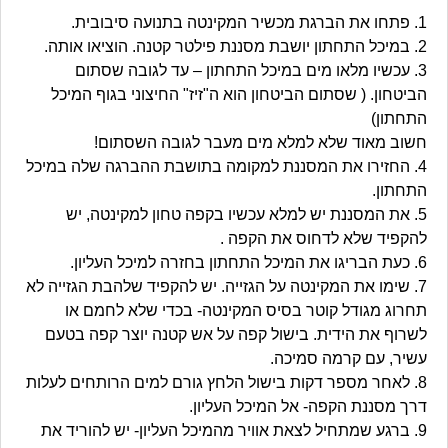
1. פתחו את הברגת מכשיר המקינטה בתנועה סיבובית.
2. במיכל התחתון יושבת מסננת פילטר קטנה. הוציאו אותה.
3. עכשיו מלאו מים במיכל התחתון – עד לגובה שסתום
הביטחון. ( שסתום הביטחון הוא ה"זיז" החיצוני בגוף המיכל
התחתון)
חשוב מאוד שלא למלא מים מעבר לגובה השסתום!
4. החזירו את המסננת למקומה בתושבת ההברגה שלה במיכל
התחתון.
5. את המסננת יש למלא עכשיו בקפה טחון למקינטה, יש
להקפיד שלא לדחוס את הקפה .
6. כעת הבריגו את המיכל התחתון בחזרה למיכל העליון.
7. שימו את המקינטה על הגזייה. יש להקפיד שלהבת הגזייה לא
תחרוג מגודל קוטר בסיס המקינטה- בכדי שלא לחמם או
לשרוף את הידית. בישול קפה על אש קטנה יוצר קפה בטעם
עשיר, עם קרמה סמיכה.
8. לאחר מספר דקות בישול הלחץ גורם למים הרותחים לעלות
דרך מסננת הקפה- אל המיכל העליון.
9. ברגע שמתחיל לצאת אוויר מהמיכל העליון- יש להוריד את