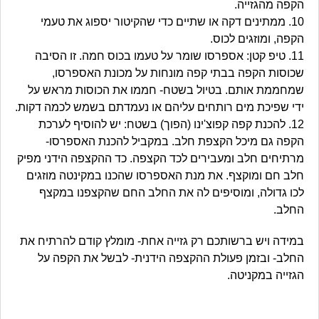
הקפה מהגזייה.
10. ממתינים דקה או שתיים כדי שהקיטור יספוג את טעמי
הקפה, ומוזגים לכוס.
11. טיפ קטן: אספרסו שומר על טעמו בכוס חמה. זו הסיבה
שכוסות הקפה בבתי קפה מונחות על מכונת האספרסו,
שמחממת אותם. בטיול בשטח- חממו את הכוסות מראש על
ידי שפיכת מים רותחים עליהם או נעמדתם בשמש לכמה דקות.
12. להכנת קפה קפוצ'ינו (הפוך) בשטח: יש להוסיף לערכת
הקפה גם מיכל הקצפת חלב. במקביל להכנת האספרסו-
מרתיחים חלב ומעבירים לכד הקצפה. כד ההקצפה הידני מפיק
חלב חם ומוקצף. את מנת האספרסו שהכנו במקינטה מוזגים
לכו גדולה, ומוסיפים לה את החלב החם שהקצפנו במקצף
החלב.
במידה ויש ברשותכם רק גזייה אחת- מומלץ קודם להרתיח את
החלב- ובזמן פעולת ההקצפה הידנית- לבשל את הקפה על
הגזייה במקניטה.