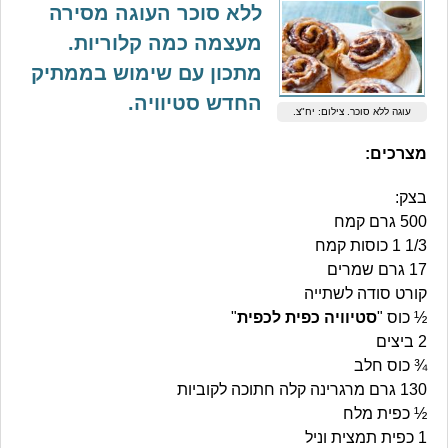
ללא סוכר העוגה מסירה
מעצמה כמה קלוריות.
מתכון עם שימוש בממתיק
החדש סטיוויה.
עוגה ללא סוכר. צילום: יח"צ.
מצרכים:
בצק:
500 גרם קמח
1/3 1 כוסות קמח
17 גרם שמרים
קורט סודה לשתייה
½ כוס "
סטיוויה כפית לכפית
"
2 ביצים
¾ כוס חלב
130 גרם מרגרינה קלה חתוכה לקוביות
½ כפית מלח
1 כפית תמצית וניל