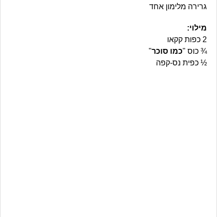
גרירה מלימון אחד
מילוי:
2 כפות קקאו
¾ כוס "
כמו סוכר
"
½ כפית נס-קפה