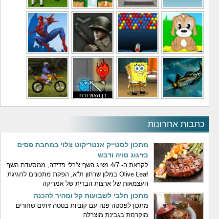
משחקי מסוקים
משחקי מכוניות
משחקי סופר מריו
משחקי כדורגל
משחקי לילדים
משחקי באבלס
משחקי מלחמה
משחקי גיבורים
בן האש ובת
משחקי טיסה
משחקי בוב ספוג
המים
משחקי אופנועים
כתבות אחרונות
מתכון לסטייק אנטריקוט צלוי במחבת פסים
בזיגוג סויה ודבש
לקראת ה- 4/7 מציג השף צ'רלי פדידה, ממסעדת השף
Olive Leaf במלון שרתון ת"א, הפקת מתכונים לחגיגת
העצמאות של ארצות הברית של אמריקה
מתכון חלבי לשבועות קל ומהיר להכנה
מתכון לפסטה פנה עם קוביות בטטה זיתים שחורים
מוקרמת בגבינת מוצרלה