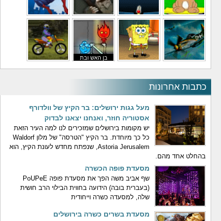
משחקי לילדים
משחקי באבלס
משחקי מלחמה
משחקי גיבורים
בן האש ובת
משחקי טיסה
משחקי בוב ספוג
המים
משחקי אופנועים
כתבות אחרונות
מעל גגות ירושלים: בר הקיץ של וולדורף
אסטוריה חוזר, ואנחנו יצאנו לבדוק
יש מקומות בירושלים שמזכירים לנו למה העיר הזאת
כל כך מיוחדת. בר הקיץ "הטרסה" של מלון Waldorf
Astoria Jerusalem, שנפתח מחדש לעונת הקיץ, הוא
בהחלט אחד מהם.
מסעדת פופה הכשרה
שף אביב משה הפך את מסעדת פופה PoUPeE
(בעברית בובה) הידועה בחווית הבילוי הרב חושית
שלה, למסעדה כשרה וייחודית
מסעדת בשרים כשרה בירושלים