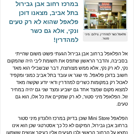
במרכז רחוב אבן גבירול
בתל אביב, מצאנו דוכן
פלאפל שהוא לא רק טעים
ונקי, אלא גם כשר
פלאפל כשר למהדרין. צילום: מיני
למהדרין!
סטור.
אל הפלאפל ברחוב אבן גבירול הגעתי פשוט משום שהייתי
בסביבה, והדבר הראשון שתפס את תשומת ליבי היה שהמקום
נקי, לא רק נקי, אלא ממש מצוחצח, דבר שבשבילי הוא מאד
חשוב בדוכן פלאפל. מי שגר או עובד בתל אביב כמוני ומקפיד
לאכול רק במקומות כשרים למהדרין ודאי יודע שקשה מאד
למצוא מקום שמצד אחד גם ישביע ומצד שני גם יהיה במחיר
זול. הפלאפל מיני סטור, לא רק שמקיים את כל אלו, הוא גם
טעים.
הפלאפל Mini Store שוכן בדיוק במרכז הלונדון מיני סטור
ברחוב אבן גבירול, המיקום לא כל כך אסטרטגי שכן הוא אינו
נמצא על הרחוב הראשי ולכן מגיעים אליו בעיקר אנשים ששמעו