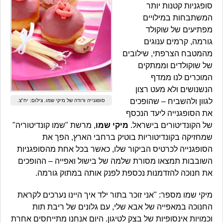
סופגניות קטנות יותר
המשתבחות במילויים
מפתיעים של שוקולד
גורמה, קרמים ענוגים
מהמטבח הצרפתי, שילובים
של שוקולדים וממתקים
המוכרים לנו ממדף
הנשנושים ולא מעט רצון
לגוון ולהשביח – שהופכים
סופגנייה ורודה של מיקי שמו. צילום: יח"צ.
את הסופגנייה ליעד הנכסף
של הקונדיטורים בישראל.
מיקי שמו
, מרשת "שמו קונדיטוריה"
שמחזיקה בקונדיטוריות בוטיק ברחבי הארץ, הפך את
הסופגנייה לכרטיס הביקור שלו, כאשר בכל אחת מהסופגניות
השובבות תמצאו מסורת שלמה של בישול ואפייה – ההופכים
את חנוכה להזדמנות נכספת לפנק אותה במתוק גורמה.
מיקי שמו מספר: "אני זוכר בתור ילד איך היינו נערכים לקראת
החנוכה במאפייה של אבא שלי, עם גלונים של ריבת תות
וכמויות אינסופיות של בצק לטיגון. היום אנחנו מתייחסים אחרת