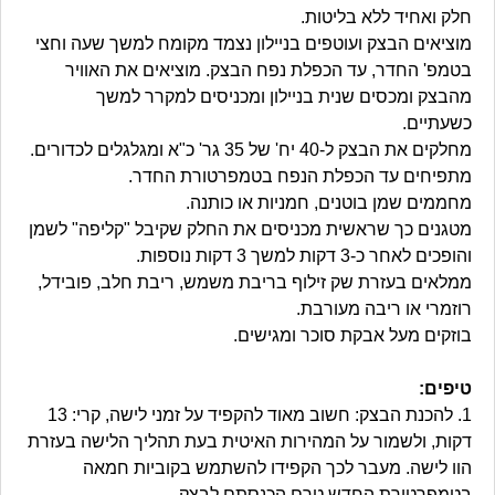
חלק ואחיד ללא בליטות.
מוציאים הבצק ועוטפים בניילון נצמד מקומח למשך שעה וחצי
בטמפ' החדר, עד הכפלת נפח הבצק. מוציאים את האוויר
מהבצק ומכסים שנית בניילון ומכניסים למקרר למשך
כשעתיים.
מחלקים את הבצק ל-40 יח' של 35 גר' כ"א ומגלגלים לכדורים.
מתפיחים עד הכפלת הנפח בטמפרטורת החדר.
מחממים שמן בוטנים, חמניות או כותנה.
מטגנים כך שראשית מכניסים את החלק שקיבל "קליפה" לשמן
והופכים לאחר כ-3 דקות למשך 3 דקות נוספות.
ממלאים בעזרת שק זילוף בריבת משמש, ריבת חלב, פובידל,
רוזמרי או ריבה מעורבת.
בוזקים מעל אבקת סוכר ומגישים.
טיפים:
1. להכנת הבצק: חשוב מאוד להקפיד על זמני לישה, קרי: 13
דקות, ולשמור על המהירות האיטית בעת תהליך הלישה בעזרת
הוו לישה. מעבר לכך הקפידו להשתמש בקוביות חמאה
בטמפרטורת החדש טרם הכנסתם לבצק. .