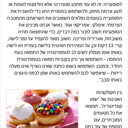
לסופגנייה: זה לא עוד מתכון סטנדרטי אלא הזדמנות לאפות או
לטגן גורמה מתוק, ולהשתמש במסורת החג כדי להשביח את
הסופגנייה בטעמים נפלאים השואבים את השראתם מהמטבח
הצרפתי, איטלקי, אמריקאי ועוד. כאשר אנחנו מכינים את
הסופגניות חשוב לזכור כמה דברים, כדי שהתוצאה תהיה
משובחת, אוורירית ופריכה. חשוב מאוד להקפיד על זמני לישה,
קרי: 13 דקות וכן, על המהירות האיטית בלישה בעזרת הוו לישה.
באותו אופן מומלץ לשים לב לטמפרטורה של החמאה בעת
ההמסה – השתמשו אך ורק בקוביות חמאה בטמפרטורת
החדר. וכמובן: השתמשו בשמן כותנה שאינו נשרף ואינו מעלה
ריחות – שיאפשר לכם להשתמש באותו שמן לכמה טיגונים
באותו סבב".
בין הקולקציות
האנינות של "שמו
קונדיטוריה", תמצאו
את כל הטעמים
המובחרים, עם
תוספת של עוד כמה