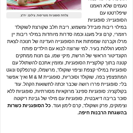
טעמים שלא האמנו
שיפלרטטו עם
צלחת סופגניות מטריפות. צילום: יח"צ.
הסופגנייה: סופגניות
במילוי ריבות פובידל ומשמש, ריבת חלב שקורצת לשוקולד
רוזמרי, קרם וניל מענג וכמה סדרות מיוחדות במילוי ריבות יין
מרלו וקברנה שמפתות את הסופגנייה העדינה של חנוכה לצאת
למסע הוללות בעיר. למי שרוצה לבוא עם הילדים פותח
הקונדיטור הראשי של הרשת, מיקי שמו, גם חנות ממתקים
קטנה בתוך קולקציית הסופגניות, ומזמין אתכם להשתולל עם
סופגניות במילוי קצפת וציפוי שוקולד, מרשמלו, קורנפלקס ונוגט
המתפצפץ בפה, שוקולד וסוכריות, סופגניית M & M ואיך אפשר
בלי: סופגניית פררו רושה שכבר זכתה לתשואות הקהל. עוד
בקולקציה: סופגניות ספינג' מרוקאיות מסורתיות, סופגניות ללא
סוכר בריבה דיאבטית, סופגניות עם מילוי של גבינת ריקוטה
וצימוקים, פרק ושוקולד, קרם לימון ועוד.
כל הסופגניות כשרות
בהשגחת הרבנות חיפה.