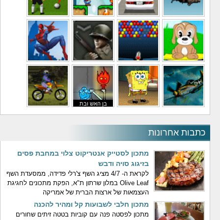
משחקי מסוקים
משחקי מכוניות
משחקי סופר מריו
משחקי כדורגל
משחקי לילדים
משחקי באבלס
משחקי מלחמה
משחקי גיבורים
בן האש ובת
משחקי טיסה
משחקי בוב ספוג
המים
משחקי אופנועים
כתבות אחרונות
מתכון לסטייק אנטריקוט צלוי במחבת פסים
בזיגוג סויה ודבש
לקראת ה- 4/7 מציג השף צ'רלי פדידה, ממסעדת השף
Olive Leaf במלון שרתון ת"א, הפקת מתכונים לחגיגת
העצמאות של ארצות הברית של אמריקה
מתכון חלבי לשבועות קל ומהיר להכנה
מתכון לפסטה פנה עם קוביות בטטה זיתים שחורים