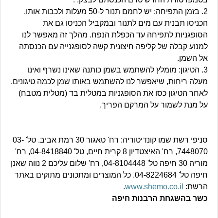
2. בזמן התפיחה: יש לחמם תנור ל-50 מעלות ולכבות אותו.
הכניסו תבנית עם מים לתנור ובמקביל הכניסו גם את
הסופגניות לתפיחה עד הכפלת הנפח. מהלך זה מאפשר לנו
למנוע קבלה של קליפה חיצונית קשה לסופגנייה עם הכנסתה
אל השמן.
3. הטיגון: מומלץ להשתמש בשמן כותנה שאינו נשרף ואינו
מעלה ריחות, שיאפשר לנו להשתמש באותו שמן לכמה טיגונים.
לאחר הטיגון כסו את הסופגניות במטלית בד (מטלית מטבח)
על מנת לשמור על המרקם הפריך.
סניפי רשת שמו קונדיטוריה: רח' טאגור 30 רמת אביב. טל' 03-
7448070, רח' האיצטדיון 8 קרית חיים, טל' 04-8418840, רח'
מוריה 30 חיפה טל' 04-8104448, רח' שלום עליכם 2 נווה שאנן
חיפה טל' 04-8224684. כל המוצרים ומתכונים מתוקים באתר
הרשת:
www.shemo.co.il
.
כשר בהשגחת הרבנות חיפה