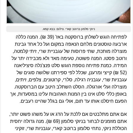
ניוקי סלמון ברוטב קארי. צילום: בבא קמא.
לפתיחה הוגש לשולחן ברוסקטה באז' (39 ₪). המנה כללה
ארבעה טוסטונים מלחם הנאפה במקום ועל כל אחד גבינת
מוצרלה מותכת, שתי פרוסות של עגבניית שרי, זיתי קלמטה,
ורוטב פסטו. המנה פשוטה, טעימה מאד ולא מכבידה יתר על
המידה. כמנת פתיחה נוספת הוגש סלט פנצ'נלה סיציליאנה
(52 ₪) קייצי ומרענן, שכלל לפי ספירתנו שלושה סוגים של
עגבניות שרי, עגבניה רגילה, סלרי, קרוטונים, צלפים, זיתים,
מוצרלה ועלי אורגולה. הסלט השתלב היטב עם הברוסקטה.
באופן כללי סלט אינו בין המנות האהובות עלינו במסעדות, אך
הפעם חיסלנו אותו עד תום, אולי גם בגלל שהיינו רעבים.
אם אתם מתלבטים אם ללכת על הדג או על משהו פשוט יותר,
אתם מוזמנים לבחור בניוקי סלומון (69 ₪). מנה גדולה יחסית
הכוללת ניוקי, נתחי סלומון ברוטב קארי, עגבניות שרי, זוקיני