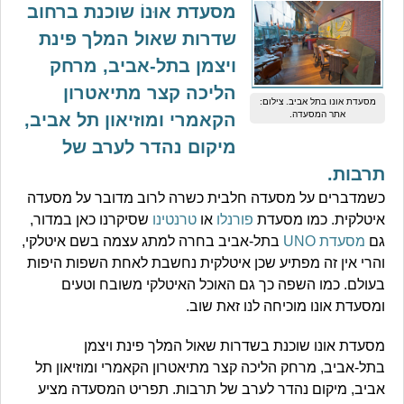
מסעדת אוּנוֹ שוכנת ברחוב
שדרות שאול המלך פינת
ויצמן בתל-אביב, מרחק
הליכה קצר מתיאטרון
מסעדת אונו בתל אביב. צילום:
אתר המסעדה.
הקאמרי ומוזיאון תל אביב,
מיקום נהדר לערב של
תרבות.
כשמדברים על מסעדה חלבית כשרה לרוב מדובר על מסעדה
איטלקית. כמו מסעדת
פורנלו
או
טרנטינו
שסיקרנו כאן במדור,
גם
מסעדת UNO
בתל-אביב בחרה למתג עצמה בשם איטלקי,
והרי אין זה מפתיע שכן איטלקית נחשבת לאחת השפות היפות
בעולם. כמו השפה כך גם האוכל האיטלקי משובח וטעים
ומסעדת אונו מוכיחה לנו זאת שוב.
מסעדת אונו שוכנת בשדרות שאול המלך פינת ויצמן
בתל-אביב, מרחק הליכה קצר מתיאטרון הקאמרי ומוזיאון תל
אביב, מיקום נהדר לערב של תרבות. תפריט המסעדה מציע