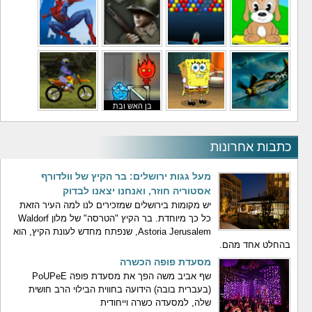
משחקי לילדים
משחקי באבלס
משחקי מלחמה
משחקי גיבורים
בן האש ובת
משחקי טיסה
משחקי בוב ספוג
המים
משחקי אופנועים
כתבות אחרונות
מעל גגות ירושלים: בר הקיץ של וולדורף
אסטוריה חוזר, ואנחנו יצאנו לבדוק
יש מקומות בירושלים שמזכירים לנו למה העיר הזאת
כל כך מיוחדת. בר הקיץ "הטרסה" של מלון Waldorf
Astoria Jerusalem, שנפתח מחדש לעונת הקיץ, הוא
בהחלט אחד מהם.
מסעדת פופה הכשרה
שף אביב משה הפך את מסעדת פופה PoUPeE
(בעברית בובה) הידועה בחווית הבילוי הרב חושית
שלה, למסעדה כשרה וייחודית