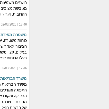
הישגים משמעותי
מגובשת מציבים 
הקרובות.
(ערוץ 7)
19:46 | 02/08/2026 | י"ט אב התשפ"ו
משטרה מפזרת מ
כוחות משטרה, יס
הציבורי לאחר שמ
במקום. קצין משט
פעלו הכוחות לפי
19:46 | 02/08/2026 | י"ט אב התשפ"ו
משרד הבריאות מ
התפוגה והגדלים. 
החקיקה ומקורו אי
מסורתי בצורתם 
של הרשות המקומי