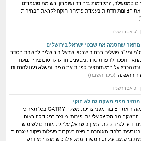
ים בממשלה, התקדמות ביהודה ושומרון ורשימת מועמדים
את הציונות הדתית בעמדת פתיחה חזקה לקראת הבחירות
חאה שחסמה את שבטי ישראל בירושלים
"מ ומג"ב פועלים ברחוב שבטי ישראל בירושלים להשבת הסדר
חאה הפכה להפרת סדר. מפגינים החלו לחסום צירי תנועה
רה הכריז על המשתתפים לפנות את הציר, ומשלא נענו להנחיות
זור ההפגנה.
(כיכר השבת)
זהיר מפני משקה גת לא חוקי
משרד הבריאות מזהיר את הציבור מפני צריכת משקה GATRY בכל תאריכי
המשקה מבוסס על עלי גת ופירות, מיוצר בניגוד להוראות
נו ידוע. לפי חקיקת המזון בישראל, עלי גת מותרים לשימוש
הטבעית בלבד. האזהרה הופצה בעקבות פעילות פיקוח שגרתית
ת ביוקנעם עילית. המשרד ממליץ לרכוש מוצרי מזון רק