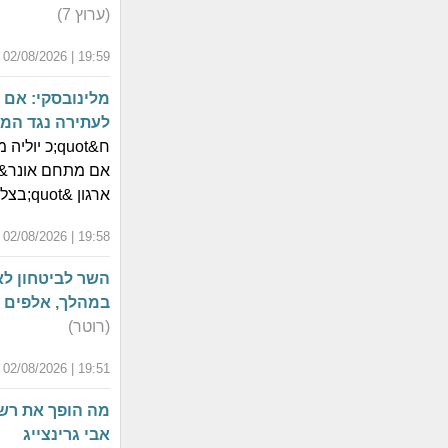
(ערוץ 7)
19:59 | 02/08/2026 | י"ט אב התשפ"ו
מלינובסקי: אם 
לעתירה נגד המ
ארגון &quot;בצלמו&quot; נגד הממשלה.
19:58 | 02/08/2026 | י"ט אב התשפ"ו
השר לביטחון לא
במהלך, אלפים מ
(רוטר)
19:51 | 02/08/2026 | י"ט אב התשפ"ו
מה הופך את רשי
אבי גרינצייג