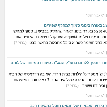
צע באורח בינוני סמוך למחלף שפירים
רוכב אופנוע כבן 40 נפצע באורח בינוני לאחר שהחליק בכביש 1, סמוך למחלף
שפירים. חובשים ופרמדיקים של מד&quot;א העניקו לו טיפול רפואי ופינו אותו
בא בתל השומר כשהוא סובל מחבלות בראש ובבטן.
(ערוץ 7)
רדי והפך ללוחם בחפ"ק המג"ד: סיפורו המיוחד של לוחם
ל (במיל') ש' מספר על הילדות בבית חרדי, העזיבה הדרמטית של הבית,
החיים ברחוב, השירות כלוחם, החזרה למילואים אחרי 7 באוקטובר והמשימות
וביהודה ושומרון.
(ערוץ 7)
יר בזרוע הצבאית של חמאס חוסל בתקיפת רכב