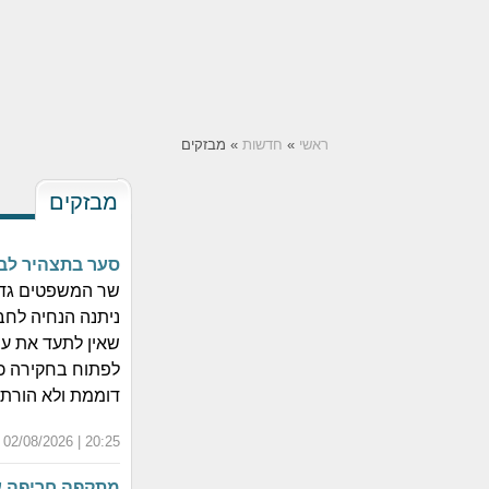
ראשי
»
חדשות
» מבזקים
מבזקים
סער בתצהיר לב
שר המשפטים גדעו
ניתנה הנחיה לח
שאין לתעד את ע
לפתוח בחקירה כ
דוממת ולא הורת
20:25 | 02/08/2026 | י"ט אב התשפ"ו
מתקפה חריפה ע