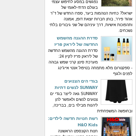
נפגשים במסע לחיפוש עצמי
בעולם הדתי-לאומי של
ישראל? כחיות הנוהמות ביער, ספרו החדש של ד"ר
אהוד פירר, בוחן חברות יוצאת דופן, אמונה
ותהפוכות אישיות, דרך עיניהם של שני גיבורים בלתי
נשכחים.
סדרת ההגנה מהשמש
החדשה של ליראק פריז
סדרת ההגנה מהשמש החדשה
של ליראק פריז לקיץ 24:
מערכת סינון קרני שמש גבוהה
- ספקטרום מלא מתמחה בטיפול אנטי אייג'ינג
לפנים ולגוף
בגדי הים הצנועים
SUNWAY לנשים דתיות
SUNWAY גאה לייצר בגדי ים
צנועים לנשים ולאפשר להן
ליהנות מבילוי בים, בבריכה,
ובחופשה המשפחתית
רשת חנויות חדשה לילדים:
H&O Kids
חנות הקונספט הראשונה