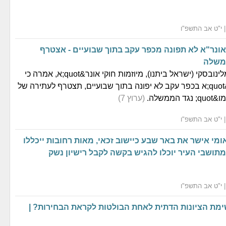
אונר"א לא תפונה מכפר עקב בתוך שבועיים - אצטרף
משלה
ח&quot;כ יוליה מלינובסקי (ישראל ביתנו), מיוזמות חוקי אונר&quot;א, אמרה כי
אם מתחם אונר&quot;א בכפר עקב לא יפונה בתוך שבועיים, תצטרף לעתירה של
(ערוץ 7)
ומי אישר את באר שבע כיישוב זכאי, מאות רחובות ייכללו
תושבי העיר יוכלו להגיש בקשה לקבל רישיון נשק
מת הציונות הדתית לאחת הבולטות לקראת הבחירות? |